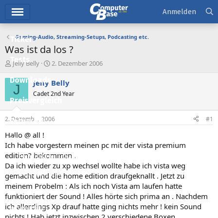
Hauptmenü
Anmelden
Gaming-Audio, Streaming-Setups, Podcasting etc.
Ticker
Was ist da los ?
Tests
E
E
Jelly Belly
2. Dezember 2006
r
r
Downloads
s
s
Jelly Belly
J
t
t
Cadet 2nd Year
e
e
Preisvergleich
l
l
l
l
2. Dezember 2006
#1
Forum
e
t
r
a
Hallo @ all !
Aktuelles
m
Ich habe vorgestern meinen pc mit der vista premium
edition? bekommen .
Empfohlene Inhalte
Da ich wieder zu xp wechsel wollte habe ich vista weg
Neue Beiträge
gemacht und die home edition draufgeknallt . Jetzt zu
meinem Probelm : Als ich noch Vista am laufen hatte
Neueste Aktivitäten
funktioniert der Sound ! Alles hörte sich prima an . Nachdem
ich allerdings Xp drauf hatte ging nichts mehr ! kein Sound
Leserartikel
nichts ! Hab jetzt inzwischen 2 verschiedene Boxen