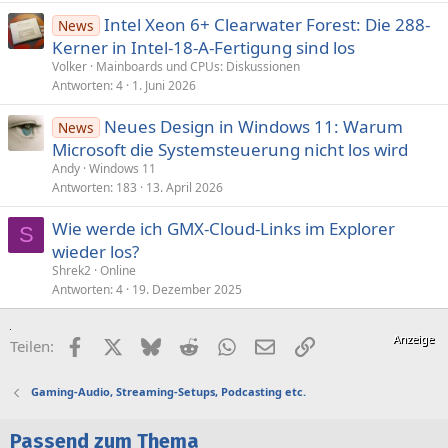
Intel Xeon 6+ Clearwater Forest: Die 288-
News
Kerner in Intel-18-A-Fertigung sind los
Volker
Mainboards und CPUs: Diskussionen
Antworten
4
1. Juni 2026
Neues Design in Windows 11: Warum
News
Microsoft die Systemsteuerung nicht los wird
Andy
Windows 11
Antworten
183
13. April 2026
Wie werde ich GMX-Cloud-Links im Explorer
S
wieder los?
Shrek2
Online
Antworten
4
19. Dezember 2025
Facebook
X (Twitter)
Bluesky
Reddit
WhatsApp
E-Mail
Link
Teilen:
Gaming-Audio, Streaming-Setups, Podcasting etc.
Passend zum Thema