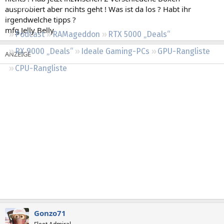
Regeln
ausprobiert aber ncihts geht ! Was ist da los ? Habt ihr
irgendwelche tipps ?
mfg Jelly Belly
Podcast
RAMageddon
RTX 5000 „Deals“
RX 9000 „Deals“
Ideale Gaming-PCs
GPU-Rangliste
CPU-Rangliste
Gonzo71