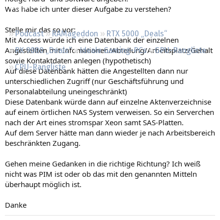
Regeln
Was habe ich unter dieser Aufgabe zu verstehen?
Stelle mir das so vor:
Podcast
RAMageddon
RTX 5000 „Deals“
Mit Access würde ich eine Datenbank der einzelnen
Angestellten mit Infomationen/Abteilung/Arbeitsplatz/Gehalt
RX 9000 „Deals“
Ideale Gaming-PCs
GPU-Rangliste
sowie Kontaktdaten anlegen (hypothetisch)
CPU-Rangliste
Auf diese Datenbank hätten die Angestellten dann nur
unterschiedlichen Zugriff (nur Geschäftsführung und
Personalabteilung uneingeschränkt)
Diese Datenbank würde dann auf einzelne Aktenverzeichnise
auf einem örtlichen NAS System verweisen. So ein Serverchen
nach der Art eines stromspar Xeon samt SAS-Platten.
Auf dem Server hätte man dann wieder je nach Arbeitsbereich
beschränkten Zugang.
Gehen meine Gedanken in die richtige Richtung? Ich weiß
nicht was PIM ist oder ob das mit den genannten Mitteln
überhaupt möglich ist.
Danke