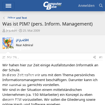
Hauptmenü
Anmelden
Office und Text
Ticker
Was ist PIM? (pers. Inform. Management)
Tests
E
E
[F]L4SH
25. Mai 2009
r
r
Downloads
s
s
[F]L4SH
t
t
Rear Admiral
e
e
Preisvergleich
l
l
l
l
25. Mai 2009
#1
Forum
e
t
r
a
Wir haben hier zur Zeit einige Ausfallstunden Informatik an
Aktuelles
m
der Schule.
In dieser Zeit sollen wir uns mit dem Thema persönliches
Empfohlene Inhalte
Informationsmanagement beschäftigen. Darunter kann ich
Neue Beiträge
mir nunmal so garnichts vorstellen.
Wir sind in der Situation einem mittelständischen
Neueste Aktivitäten
Unternehmen (ca. 150 Mitarbeiter) ein Konzept zu eben
diesem PIM vorzustellen. Wir sollen die Gliederung sowie
Leserartikel
nötige Hard- und Software angeben.