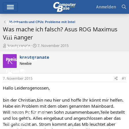
Hauptmenü
Anmelden
Mainboards und CPUs: Probleme mit Intel
Ticker
Was mache ich falsch? Asus ROG Maximus
Tests
VIII Ranger
E
E
krautgranate
7. November 2015
Downloads
r
r
s
s
krautgranate
K
Preisvergleich
t
t
Newbie
e
e
l
l
Forum
l
l
7. November 2015
#1
e
t
Aktuelles
r
a
Hallo Leidensgenossen,
m
Empfohlene Inhalte
bin der Christian,bin neu hier und hoffe Ihr könnt mir helfen.
Neue Beiträge
Habe ein Problem mit dem oben genannten Mainboard.
Will neuen Pc für meinen Sohn zusammenbauen,Teile bestellt
Neueste Aktivitäten
und los geht's. Alles eingebaut und angeschlossen aber das
Leserartikel
Teil geht nicht an. Strom kommt an,das Mb leuchtet aber