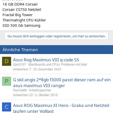
16 GB DDR4 Corsair
Corsair CS750 Netzteil
Fractal Big Tower
Thermalright CPU Kühler
SSD 500 Gb Samsung
Du musst dich einloggen oder registrieren, um hier zu antworten.
Ähnliche Themen
Asus Rog Maximus VIII q code 55
D
Djm2107
Mainboards und CPUs: Probleme mit Intel
Antworten
7
25. Dezember 2023
G skil angis 2*8gb f3000 passt dieser ram auf ein
P
asus maximus VIII ranger
Pascha86
Arbeitsspeicher
Antworten
22
2. Oktober 2019
Asus ROG Maximus XI Hero - Graka und Netzteil
C
laufen unter Volllast