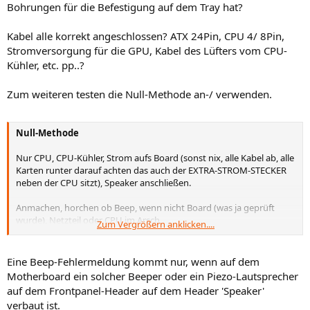
Bohrungen für die Befestigung auf dem Tray hat?
Kabel alle korrekt angeschlossen? ATX 24Pin, CPU 4/ 8Pin,
Stromversorgung für die GPU, Kabel des Lüfters vom CPU-
Kühler, etc. pp..?
Zum weiteren testen die Null-Methode an-/ verwenden.
Null-Methode
Nur CPU, CPU-Kühler, Strom aufs Board (sonst nix, alle Kabel ab, alle
Karten runter darauf achten das auch der EXTRA-STROM-STECKER
neben der CPU sitzt), Speaker anschließen.
Anmachen, horchen ob Beep, wenn nicht Board (was ja geprüft
wurde), Netzteil oder CPU im Arsch,
Zum Vergrößern anklicken....
wenn es Beept, Beep merken, Ausmachen, RAM zustecken
Anmachen
Es Beept nicht: RAM falsch gesteckt, Beep ändert sich nicht: RAM im
Eine Beep-Fehlermeldung kommt nur, wenn auf dem
Arsch, Beep ändert sich: Merken, ausmachen
Motherboard ein solcher Beeper oder ein Piezo-Lautsprecher
Graka zustecken
auf dem Frontpanel-Header auf dem Header 'Speaker'
Anmachen
verbaut ist.
Es Beept: Graka im Arsch, Kein Bild: Graka im Arsch