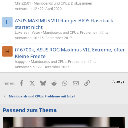
Chris2501
Mainboards und CPUs: Diskussionen
Antworten
12
22. April 2020
ASUS MAXIMUS VIII Ranger BIOS Flashback
L
startet nicht
Luke_sein_Vater
Mainboards und CPUs: Probleme mit Intel
Antworten
10
15. September 2017
i7 6700k, ASUS ROG Maximus VIII Extreme, öfter
H
Kleine Freeze
happylol
Mainboards und CPUs: Probleme mit Intel
Antworten
5
27. Dezember 2017
Facebook
X (Twitter)
Bluesky
Reddit
WhatsApp
E-Mail
Link
Teilen:
Mainboards und CPUs: Probleme mit Intel
Passend zum Thema