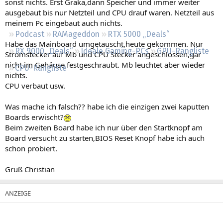
sonst nichts. Erst Graka,dann Speicher und immer weiter
Regeln
ausgebaut bis nur Netzteil und CPU drauf waren. Netzteil aus
meinem Pc eingebaut auch nichts.
Podcast
RAMageddon
RTX 5000 „Deals“
Habe das Mainboard umgetauscht,heute gekommen. Nur
RX 9000 „Deals“
Ideale Gaming-PCs
GPU-Rangliste
Stromstecker auf Mb und CPU Stecker angeschlossen,gar
nicht im Gehäuse festgeschraubt. Mb leuchtet aber wieder
CPU-Rangliste
nichts.
CPU verbaut usw.
Was mache ich falsch?? habe ich die einzigen zwei kaputten
Boards erwischt?
Beim zweiten Board habe ich nur über den Startknopf am
Board versucht zu starten,BIOS Reset Knopf habe ich auch
schon probiert.
Gruß Christian