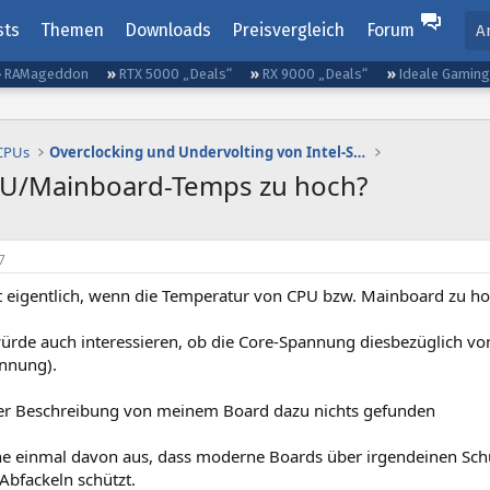
sts
Themen
Downloads
Preisvergleich
Forum
A
RAMageddon
RTX 5000 „Deals“
RX 9000 „Deals“
Ideale Gamin
 CPUs
Overclocking und Undervolting von Intel-Systemen
PU/Mainboard-Temps zu hoch?
7
t eigentlich, wenn die Temperatur von CPU bzw. Mainboard zu ho
rde auch interessieren, ob die Core-Spannung diesbezüglich von 
nnung).
der Beschreibung von meinem Board dazu nichts gefunden
he einmal davon aus, dass moderne Boards über irgendeinen Sc
Abfackeln schützt.