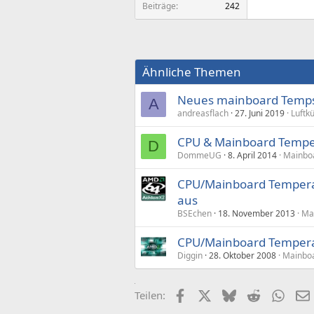
Beiträge
242
Ähnliche Themen
Neues mainboard Temps 
A
andreasflach
27. Juni 2019
Luftk
CPU & Mainboard Tempe
D
DommeUG
8. April 2014
Mainboa
CPU/Mainboard Temperat
aus
BSEchen
18. November 2013
Ma
CPU/Mainboard Tempera
Diggin
28. Oktober 2008
Mainboa
Facebook
X (Twitter)
Bluesky
Reddit
What
Teilen: