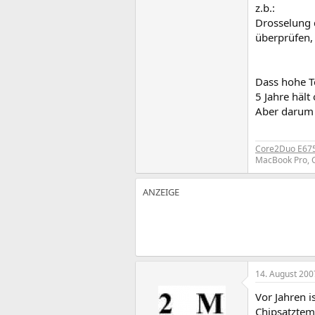
z.b.:
Drosselung d
überprüfen,
Dass hohe T
5 Jahre hält
Aber darum g
Core2Duo E6750
MacBook Pro, C
14. August 200
Vor Jahren i
Chipsatztemp