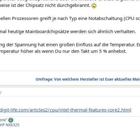
eise ist der Chipsatz nicht durchgebrannt.
ellen Prozessoren greift je nach Typ eine Notabschaltung (CPU sch
 mal heutige Mainboardchipsätze werden sich ähnlich verhalten.
ng der Spannung hat einen großen Einfluss auf die Temperatur. 
Temperatur höher als wenn Du nur den Takt um 5 % anhebst.
Umfrage: Von welchem Hersteller ist Euer aktuelles Ma
7
igit-life.com/articles2/cpu/intel-thermal-features-core2.html
iene"
r HP NX6325