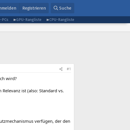
nmelden
Registrieren
Suche
g-PCs
GPU-Rangliste
CPU-Rangliste
#1
ch wird?
Relevanz ist (also: Standard vs.
hutzmechanismus verfügen, der den