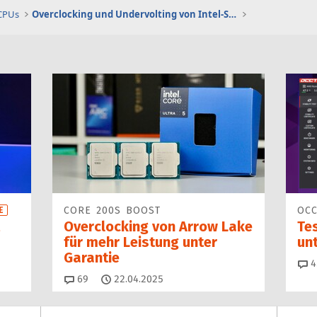
 CPUs
Overclocking und Undervolting von Intel-Systemen
CORE 200S BOOST
OCC
E
Overclocking von Arrow Lake
Tes
für mehr Leistung unter
unt
Garantie
4
Kommentare
69
22.04.2025