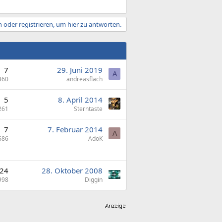
 oder registrieren, um hier zu antworten.
7
29. Juni 2019
A
360
andreasflach
5
8. April 2014
261
Sterntaste
7
7. Februar 2014
A
686
AdoK
24
28. Oktober 2008
998
Diggin