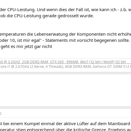
er CPU-Leistung. Und wenn dies der Fall ist, wie kann ich - z.b.
 ob die CPU-Leistung gerade gedrosselt wurde.
emperaturen die Lebenserwatung der Komponenten nicht erhöhen 
 oder 10, ist mir egal" - Statements mit vorsicht begegenen sollte.
eht es mir jetzt gar nicht
 @ 3.2GHZ, 2GB-DDR2-RAM, GTX 260 - 896MB, Win7 (32 bit) / WinXP (32 bit)
----
ore i7 @ 2.67GHz (2 Kerne, 4 Threads), 4GB DDR3-RAM, GeForce GT 330M 512 
7
st bei einem Kumpel einmal der aktive Lüfter auf dem Mainboard 
eratur stieg entsprechend über die kritische Grenze. Ergebnis w