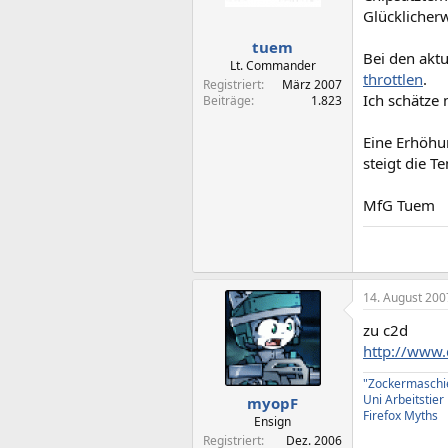
Glücklicherw
tuem
Bei den aktu
Lt. Commander
throttlen
.
Registriert
März 2007
Ich schätze
Beiträge
1.823
Eine Erhöhu
steigt die 
MfG Tuem
14. August 200
zu c2d
http://www.d
"Zockermasch
Uni Arbeitstie
myopF
Firefox Myths
Ensign
Registriert
Dez. 2006