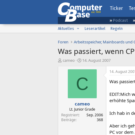
Ticker
Te
Podcast
Aktuelles
Leserartikel
Regeln
Foren
Arbeitsspeicher, Mainboards und
Was passiert, wenn C
E
E
cameo
14. August 2007
r
r
s
s
14. August 200
t
t
C
Was passier
e
e
l
l
l
l
EDIT:Mich wü
e
t
erhöhte Spa
cameo
r
a
m
Lt. Junior Grade
Ich hab in 
Registriert
Sep. 2006
Beiträge
368
Aber ich ge
PC vor dem 