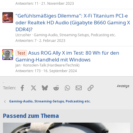
Antworten
11
21. November 2023
"Gefühlsmäßiges Dilemma": X-Fi Titanium PCI-e
oder Realtek HD Audio (Gigabyte B660 Gaming X
DDR4)?
Ltcrusher
Gaming-Audio, Streaming-Setups, Podcasting etc.
Antworten
7
2. Februar 2023
Asus ROG Ally X im Test: 80 Wh für den
Test
Gaming-Handheld mit Windows
Jan
Konsolen-Talk (Hardware/Technik)
Antworten
173
16. September 2024
Facebook
X (Twitter)
Bluesky
Reddit
WhatsApp
E-Mail
Link
Teilen:
Gaming-Audio, Streaming-Setups, Podcasting etc.
Passend zum Thema