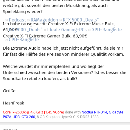
Regeln
welche gibt sowohl den besten Musikklang, als auch
Spieleklang wieder?
Podcast
RAMageddon
RTX 5000 „Deals“
Ich habe rausgesucht: Creative X-Fi Extreme Music Bulk,
68,90€
RX 9000 „Deals“
Ideale Gaming-PCs
GPU-Rangliste
Creative X-Fi Extreme Gamer Bulk, 63,90€
CPU-Rangliste
Die Extreme Audio habe ich jetzt nicht aufgeführt, da sie mir
für fast die Hälfte des Preises von minderer Qualität vorkam.
Welche würdet ihr mir empfehlen und wo liegt der
Unterschied zwischen den beiden Versionen? Ist es besser die
Soundkarte retail zu kaufen, als bulk?
Grüße
HashFreak
Core i7-2600k @ 4,6 GHz [1,45 VCore]
done with
Noctua NH-D14, Gigabyte
P67A-UD3, GTX 260
, 8 GB Kingston HyperX CL9 DDR3-1333