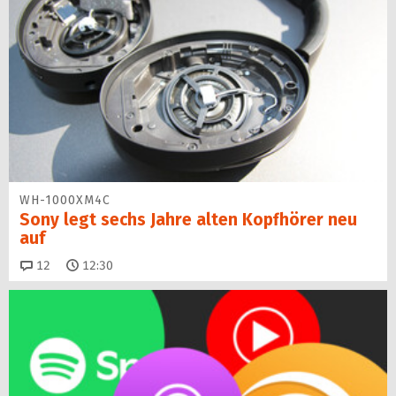
WH-1000XM4C
Sony legt sechs Jahre alten Kopfhörer neu
auf
Kommentare
12
12:30