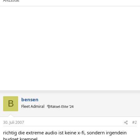
bensen
B
Fleet Admiral
🎅Rätsel-Elite ’24
30. Juli 2007
#2
richtig die extreme audio ist keine x-fi, sondern irgendein
budget krempel