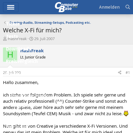
Hauptmenü
Anmelden
Gaming-Audio, Streaming-Setups, Podcasting etc.
Ticker
Welche X-Fi für mich?
Tests
E
E
HashFreak
29. Juli 2007
r
r
Downloads
s
s
HashFreak
H
t
t
Lt. Junior Grade
e
e
Preisvergleich
l
l
l
l
29. Juli 2007
#1
Forum
e
t
r
a
Hallo zusammen,
Aktuelles
m
ich stehe vor folgendem Problem. Ich spiele sehr gerne und
Empfohlene Inhalte
auch relativ professionell (^^) Counter-Strike und sonst auch
Neue Beiträge
andere Spiele, aber höre auch sehr sehr gerne mit meinem
Soundsystem (Teufel CEM) Musik - und zwar nicht zu leise.
Neueste Aktivitäten
Nun gibt es von Creative ja verschiedene X-Fi Versionen. Und
Leserartikel
genau das ist mein Problem. Welche ist für mich ideal und