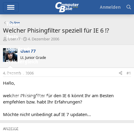
Hauptmenü
Anmelden
Online
Ticker
Welcher Phisingfilter speziell für IE 6 !?
Tests
E
E
User77
4. Dezember 2006
r
r
Downloads
s
s
User77
t
t
Lt. Junior Grade
e
e
Preisvergleich
l
l
l
l
4. Dezember 2006
#1
Forum
e
t
r
a
Hallo,
Aktuelles
m
welcher Phisingfilter für den IE 6 könnt Ihr am Besten
Empfohlene Inhalte
empfehlen bzw. habt Ihr Erfahrungen?
Neue Beiträge
Möchte nicht unbedingt auf IE 7 updaten...
Neueste Aktivitäten
Leserartikel