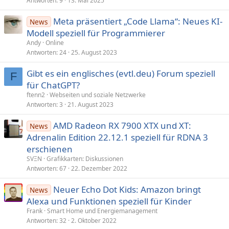
Antworten
9
13. Mai 2025
Meta präsentiert „Code Llama“: Neues KI-
News
Modell speziell für Programmierer
Andy
Online
Antworten
24
25. August 2023
Gibt es ein englisches (evtl.deu) Forum speziell
F
für ChatGPT?
ftenn2
Webseiten und soziale Netzwerke
Antworten
3
21. August 2023
AMD Radeon RX 7900 XTX und XT:
News
Adrenalin Edition 22.12.1 speziell für RDNA 3
erschienen
SVΞN
Grafikkarten: Diskussionen
Antworten
67
22. Dezember 2022
Neuer Echo Dot Kids: Amazon bringt
News
Alexa und Funktionen speziell für Kinder
Frank
Smart Home und Energiemanagement
Antworten
32
2. Oktober 2022