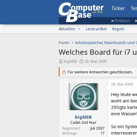
Ticker
Te
Podcast
Aktuelles
Leserartikel
Regeln
Foren
Arbeitsspeicher, Mainboards und
Welches Board für i7 u
E
E
bigMIB
28. Mai 2009
r
r
s
Für weitere Antworten geschlossen.
s
t
t
e
e
28. Mai 2009
l
l
l
l
Hey leute w
e
t
wohl am bes
r
a
295gtx kart
m
eine Wasser
bigMIB
Cadet 2nd Year
So ein Syste
Registriert
Juli 2007
interresier
Beiträge
17