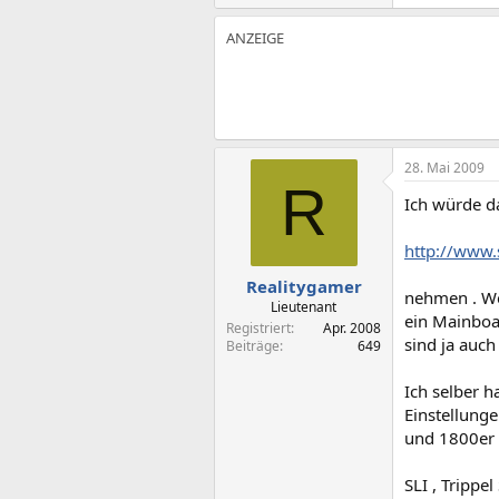
28. Mai 2009
R
Ich würde da
http://www.
Realitygamer
nehmen . We
Lieutenant
ein Mainboar
Registriert
Apr. 2008
sind ja auch
Beiträge
649
Ich selber h
Einstellunge
und 1800er 
SLI , Trippe