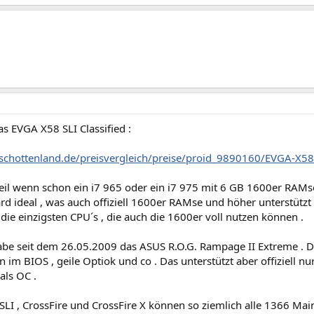
s EVGA X58 SLI Classified :
schottenland.de/preisvergleich/preise/proid_9890160/EVGA-X58-
il wenn schon ein i7 965 oder ein i7 975 mit 6 GB 1600er RAMse
d ideal , was auch offiziell 1600er RAMse und höher unterstützt 
 die einzigsten CPU´s , die auch die 1600er voll nutzen können .
abe seit dem 26.05.2009 das ASUS R.O.G. Rampage II Extreme . Das
n im BIOS , geile Optiok und co . Das unterstützt aber offiziel
als OC .
l SLI , CrossFire und CrossFire X können so ziemlich alle 1366 M