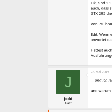
Ok, sind 130
auch, dass 
GTX 295 die
Von P/L brau
Edit: Wenn e
anwortet da
Hättest auch
Ausführunge
28. Mai 2009
J
... und ich l
und warum g
jodd
Gast