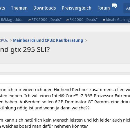
sts
Themen
Downloads
Preisvergleich
Forum
A
RAMageddon
RTX 5000 „Deals“
RX 9000 „Deals“
Ideale Gamin
 CPUs
Mainboards und CPUs: Kaufberatung
nd gtx 295 SLI?
enn ich mir einen richtigen Highend Rechner zusammenstellen wil
ten eignen. Ich will einen Intel® Core™ i7-965 Prozessor Extreme
en haben. Außerdem sollen 6GB Dominator GT Rammsteine drauf. 
kühlung nötig ist und wenn ja dann welche??
m kann sich natürlich kein Mensch leisten und ich leider auch n
en welches board man dafür nehmen könnte?