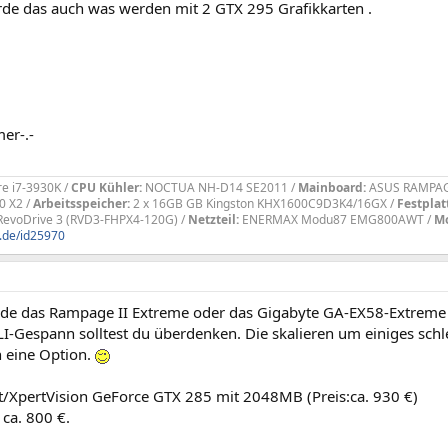
de das auch was werden mit 2 GTX 295 Grafikkarten .
mer-.-
e i7-3930K /
CPU Kühler:
NOCTUA NH-D14 SE2011 /
Mainboard:
ASUS RAMPAGE
0 X2 /
Arbeitsspeicher:
2 x 16GB GB Kingston KHX1600C9D3K4/16GX /
Festplatt
evoDrive 3 (RVD3-FHPX4-120G) /
Netzteil:
ENERMAX Modu87 EMG800AWT /
Mo
.de/id25970
rde das Rampage II Extreme oder das Gigabyte GA-EX58-Extreme
-Gespann solltest du überdenken. Die skalieren um einiges schle
h eine Option.
lit/XpertVision GeForce GTX 285 mit 2048MB (Preis:ca. 930 €)
ca. 800 €.