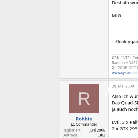
Deshalb wür
MfG
-.-Realityga
CPU:
INTEL Cor
Radeon HD487
2:
120GB OCZ R
www.sysprofile
28. Mai 2009
R
Also ich wü
Das Quad-SLI
ja auch noc
Robbie
Evtl. 3 x Pa
Lt. Commander
2 x GTX 295 
Registriert
Juni 2008
Beiträge
1.382