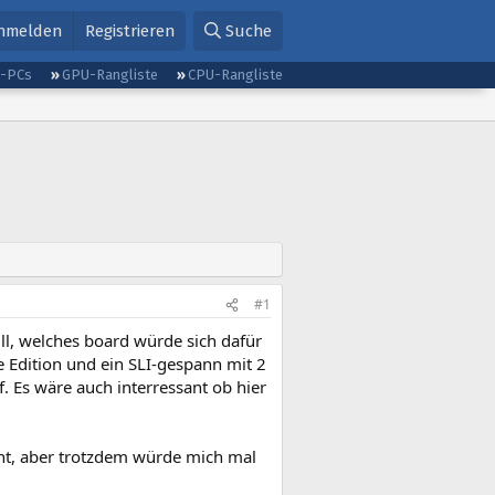
nmelden
Registrieren
Suche
g-PCs
GPU-Rangliste
CPU-Rangliste
#1
l, welches board würde sich dafür
 Edition und ein SLI-gespann mit 2
Es wäre auch interressant ob hier
icht, aber trotzdem würde mich mal