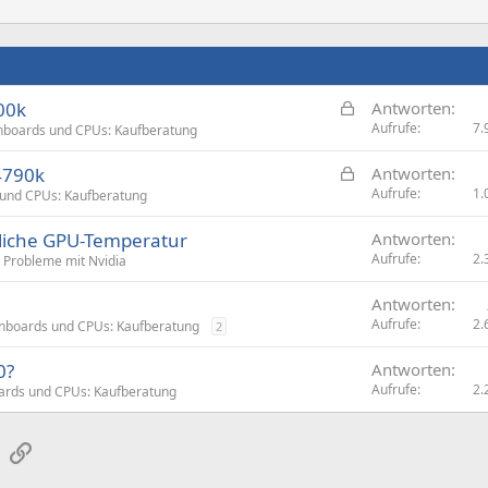
G
00k
Antworten
e
Aufrufe
7.
boards und CPUs: Kaufberatung
s
G
4790k
Antworten
p
e
Aufrufe
1.
und CPUs: Kaufberatung
e
s
r
dliche GPU-Temperatur
Antworten
p
r
Aufrufe
2.
: Probleme mit Nvidia
e
t
r
Antworten
r
Aufrufe
2.
nboards und CPUs: Kaufberatung
2
t
0?
Antworten
Aufrufe
2.
rds und CPUs: Kaufberatung
sApp
E-Mail
Link