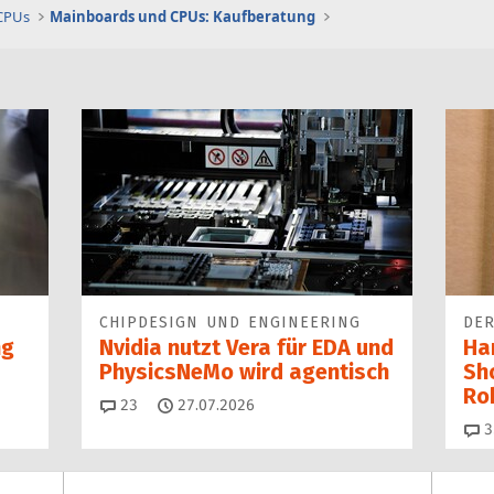
 CPUs
Mainboards und CPUs: Kaufberatung
CHIPDESIGN UND ENGINEERING
DER
ng
Nvidia nutzt Vera für EDA und
Ha
PhysicsNeMo wird agentisch
Sh
Ro
Kommentare
23
27.07.2026
3