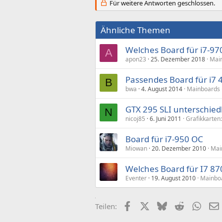
Für weitere Antworten geschlossen.
Ähnliche Themen
Welches Board für i7-97
A
apon23
25. Dezember 2018
Main
Passendes Board für i7 
B
bwa
4. August 2014
Mainboards 
GTX 295 SLI unterschie
N
nicoj85
6. Juni 2011
Grafikkarten
Board für i7-950 OC
Miowan
20. Dezember 2010
Mai
Welches Board für I7 87
Eventer
19. August 2010
Mainboa
Facebook
X (Twitter)
Bluesky
Reddit
What
Teilen: