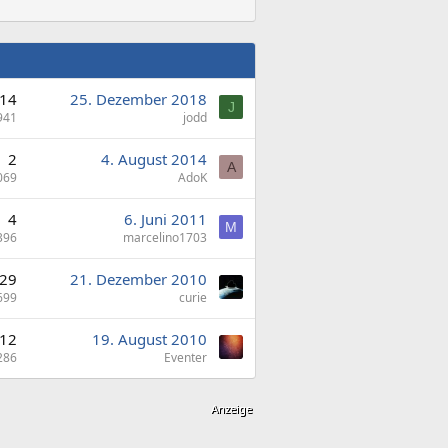
14
25. Dezember 2018
J
941
jodd
2
4. August 2014
A
069
AdoK
4
6. Juni 2011
M
396
marcelino1703
29
21. Dezember 2010
699
curie
12
19. August 2010
286
Eventer