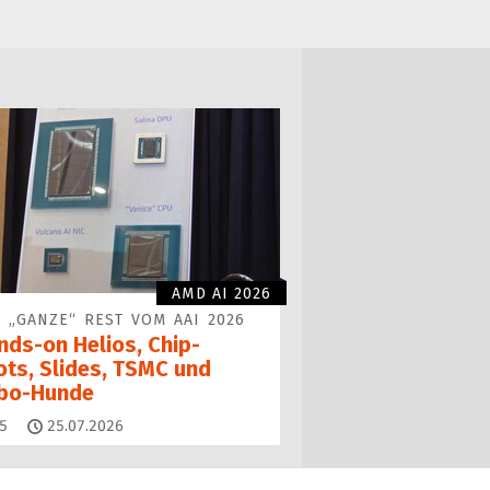
AMD AI 2026
 „GANZE“ REST VOM AAI 2026
nds-on Helios, Chip-
ots, Slides, TSMC und
bo-Hunde
Kommentare
5
25.07.2026