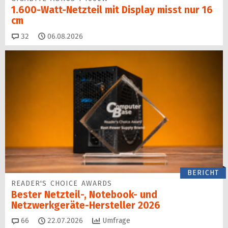
1.600-Watt-Netzteil mit Display misst nur 16
cm
Kommentare
32
06.08.2026
BERICHT
READER'S CHOICE AWARDS
Bester Netzteil-, Notebook- und
Netzwerkgeräte-Hersteller 2026
Kommentare
66
22.07.2026
Umfrage