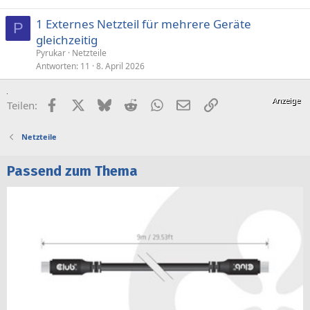
1 Externes Netzteil für mehrere Geräte
P
gleichzeitig
Pyrukar
Netzteile
Antworten
11
8. April 2026
Facebook
X (Twitter)
Bluesky
Reddit
WhatsApp
E-Mail
Link
Teilen:
Netzteile
Passend zum Thema