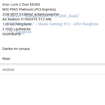
Regeln
Intel Core 2 Duo E6300
MSI P965 Platinum (PCI-Express)
2GB MDT 533MHZ Arbeitsspeicher
Podcast
RAMageddon
RTX 5000 „Deals“
Ati Radeon X1900XTX 512 MB
120 GB Festplatte
RX 9000 „Deals“
Ideale Gaming-PCs
GPU-Rangliste
2 DVD Laufwerke
CPU-Rangliste
Soundkarte
Danke im voraus
Maxi