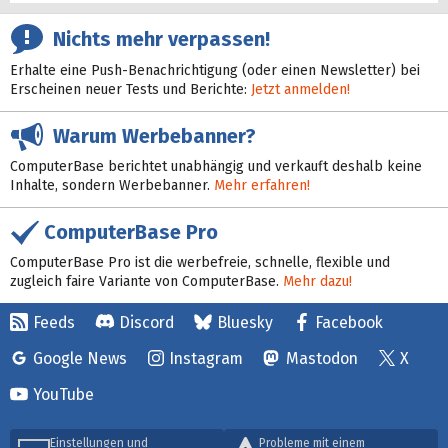
Nichts mehr verpassen!
Erhalte eine Push-Benachrichtigung (oder einen Newsletter) bei
Erscheinen neuer Tests und Berichte:
Jetzt anmelden!
Warum Werbebanner?
ComputerBase berichtet unabhängig und verkauft deshalb keine
Inhalte, sondern Werbebanner.
Mehr erfahren!
ComputerBase Pro
ComputerBase Pro ist die werbefreie, schnelle, flexible und
zugleich faire Variante von ComputerBase.
Mehr dazu!
Feeds
Discord
Bluesky
Facebook
Google News
Instagram
Mastodon
X
YouTube
Einstellungen und
Probleme mit einem