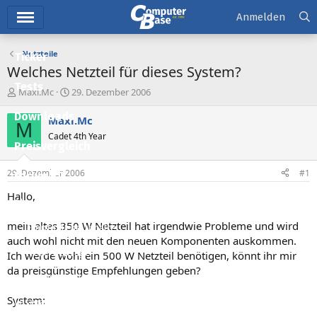
Hauptmenü
Anmelden
Netzteile
Ticker
Welches Netzteil für dieses System?
Tests
E
E
Maxi.Mc
29. Dezember 2006
r
r
Downloads
s
s
Maxi.Mc
M
t
t
Cadet 4th Year
e
e
Preisvergleich
l
l
l
l
29. Dezember 2006
#1
Forum
e
t
r
a
Hallo,
Aktuelles
m
mein altes 350 W Netzteil hat irgendwie Probleme und wird
Empfohlene Inhalte
auch wohl nicht mit den neuen Komponenten auskommen.
Neue Beiträge
Ich werde wohl ein 500 W Netzteil benötigen, könnt ihr mir
da preisgünstige Empfehlungen geben?
Neueste Aktivitäten
System:
Leserartikel