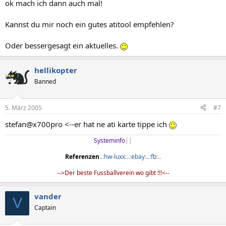
ok mach ich dann auch mal!
Kannst du mir noch ein gutes atitool empfehlen?
Oder bessergesagt ein aktuelles.
hellikopter
Banned
5. März 2005
#7
stefan@x700pro <--er hat ne ati karte tippe ich
Systeminfo
||​
Referenzen
..:
hw-luxx
:..:
ebay
:..:
fb
:..​
-->Der beste Fussballverein wo gibt !!!<--​
vander
V
Captain