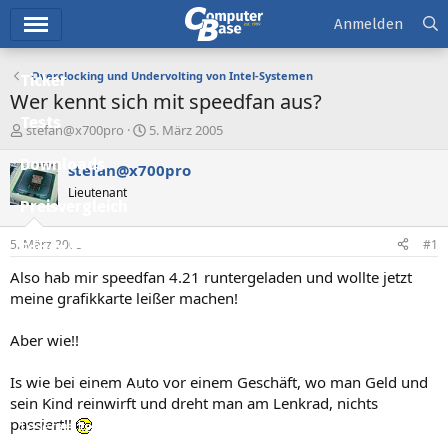
Hauptmenü
Anmelden
Overclocking und Undervolting von Intel-Systemen
Ticker
Wer kennt sich mit speedfan aus?
Tests
E
E
stefan@x700pro
5. März 2005
r
r
Downloads
s
s
stefan@x700pro
t
t
Lieutenant
e
e
Preisvergleich
l
l
l
l
5. März 2005
#1
Forum
e
t
r
a
Also hab mir speedfan 4.21 runtergeladen und wollte jetzt
Aktuelles
m
meine grafikkarte leißer machen!
Empfohlene Inhalte
Aber wie!!
Neue Beiträge
Is wie bei einem Auto vor einem Geschäft, wo man Geld und
Neueste Aktivitäten
sein Kind reinwirft und dreht man am Lenkrad, nichts
passiert!!
Leserartikel