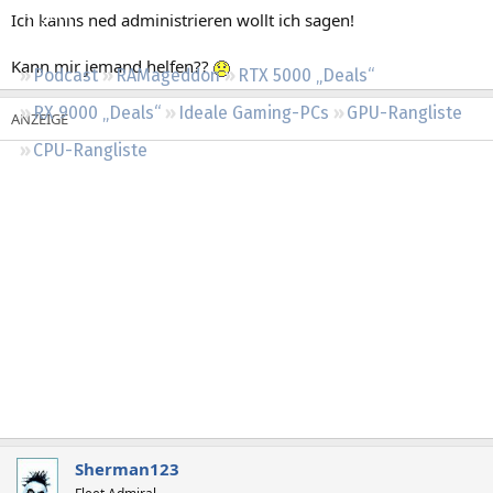
Regeln
Ich kanns ned administrieren wollt ich sagen!
Kann mir jemand helfen??
Podcast
RAMageddon
RTX 5000 „Deals“
RX 9000 „Deals“
Ideale Gaming-PCs
GPU-Rangliste
CPU-Rangliste
Sherman123