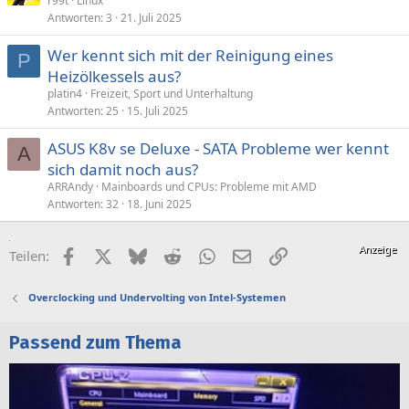
r99t
Linux
Antworten
3
21. Juli 2025
Wer kennt sich mit der Reinigung eines
P
Heizölkessels aus?
platin4
Freizeit, Sport und Unterhaltung
Antworten
25
15. Juli 2025
ASUS K8v se Deluxe - SATA Probleme wer kennt
A
sich damit noch aus?
ARRAndy
Mainboards und CPUs: Probleme mit AMD
Antworten
32
18. Juni 2025
Facebook
X (Twitter)
Bluesky
Reddit
WhatsApp
E-Mail
Link
Teilen:
Overclocking und Undervolting von Intel-Systemen
Passend zum Thema