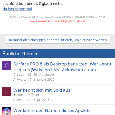
suchfunktion benutzt?glaub nicht..
da ists schonmal
5900X mit AiO WaKü@4,2Ghz auf Asus Crosshair VII X470-5x SSD-32GB 3600Mhz in DG87
Asus Prime 9070 XT---LG 39GS95QE--SVDSL 250MBit
Du musst dich einloggen oder registrieren, um hier zu antworten.
Ähnliche Themen
Surface PRO 8 als Desktop benutzen. Wer kennt
C
sich aus (Wake on LAN, Akkuschutz u.a.)
Christian123456
Notebooks
Antworten
7
3. Januar 2026
Wer kennt sich mit Gold aus?
L
lis2005
Treffpunkt
Antworten
9
8. Juli 2025
Wer kennt den Namen dieses Applets