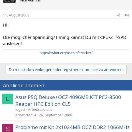
Vice Admiral
11. August 2008
#4
Hi!
Die möglicher Spannung/Timing kannst Du mit CPU-Z=>SPD
auslesen!
http://hwbot.org/user/nfszocker/
Du musst dich einloggen oder registrieren, um hier zu antworten.
Ähnliche Themen
Asus P5Q Deluxe+OCZ 4096MB KIT PC2-8500
L
Reaper HPC Edition CL5
logest
Arbeitsspeicher
Antworten
4
26. September 2008
Probleme mit Kit 2x1024MB OCZ DDR2 1066MHz
S