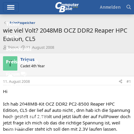
Hauptmenü
Anmelden
Arbeitsspeicher
Ticker
wie viel Volt? 2048MB OCZ DDR2 Reaper HPC
Tests
Edition, CL5
E
E
Trigus
11. August 2008
Downloads
r
r
s
s
Trigus
T
Preisvergleich
t
t
Cadet 4th Year
e
e
l
l
Forum
l
l
11. August 2008
#1
e
t
Aktuelles
r
a
Hi
m
Empfohlene Inhalte
Ich hab 2048MB-Kit OCZ DDR2 PC2-8500 Reaper HPC
Neue Beiträge
Edition, CL5 der lief auf auto nicht , dnn hab ich die Spannung
hoch gestelt auf 2,1Volt und jetzt läuft der auf FullPower doch
Neueste Aktivitäten
jetzt frage ich mich ob das die richtige Spannung ist, weil
Leserartikel
beim Häändler steht ich soll den mit 2.3V laufen lassen.