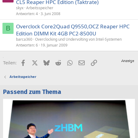
CL5 Reaper HPC Edition (Taktrate)
skyx
Arbeitsspeicher
Antworten
4
3. Juni 2008
Overclock Core2Quad Q9550,OCZ Reaper HPC
B
Edition DIMM Kit 4GB PC2-8500U
barca360
Overclocking und Undervolting von Intel-Systemen
Antworten
6
19. Januar 2009
Facebook
X (Twitter)
Bluesky
Reddit
WhatsApp
E-Mail
Link
Teilen:
Arbeitsspeicher
Passend zum Thema