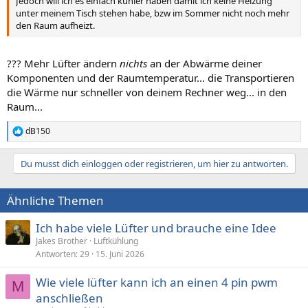
Jedoch will ich es einfach kühler haben damit ich keine Heizung
unter meinem Tisch stehen habe, bzw im Sommer nicht noch mehr
den Raum aufheizt.
??? Mehr Lüfter ändern
nichts
an der Abwärme deiner
Komponenten und der Raumtemperatur... die Transportieren
die Wärme nur schneller von deinem Rechner weg... in den
Raum...
dB150
R
e
a
Du musst dich einloggen oder registrieren, um hier zu antworten.
k
t
i
Ähnliche Themen
o
n
e
Ich habe viele Lüfter und brauche eine Idee
n
Jakes Brother
Luftkühlung
:
Antworten
29
15. Juni 2026
Wie viele lüfter kann ich an einen 4 pin pwm
M
anschließen