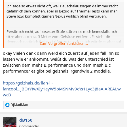
Ich sage so etwas nicht oft, weil Pauschalaussagen da immer recht
gefährlich sein können, aber in Bezug auf Thermal Tests kann man
Steve bzw. komplett GamersNexus wirklich blind vertrauen.
Persönlich nicht, auf leisester Stufe stören sie mich keinesfalls - ich
sitze aber auch ca. 3 Meter vom Gehäuse entfernt. Es steht dir
demnach natürlich frei, die Lüfter zu tauschen, ich würde es aber auf
Zum Vergrößern anklicken....
jeden Fall erst einmal so probieren.
okay vielen dank dann werd eich zuerst auf jeden fall ihn so
lassen wie er ankommt. weißt du was der unterschied ist
Naja, da gibt's schon nen Unterschied zwischen 200 Watt (die meine
zwischen dem mehs II performance und dem mesh II c
Palit 3060 Ti Dual V1 exakt einhält) und zwischen 350 Watt aufwärts
performance? es gibt bei geizhals irgendwie 2 modelle.
bei einer RTX 3080. Auch hier hat aber GamersNexus eindrucksvoll
bewiesen, dass der nach innen blasende Lüfter (zumindest beim
https://geizhals.de/lian-li-
Original-Kühler der 3080 FE) keinesfalls für Probleme bei der CPU,
dem RAM oder den VRMs sorgt.
lancool...jBOrYtwXIy1eyW5oMSNMv9cYs1Lyc3J8aAlAREALw_
wcB
Bei einem Custom Modell wird die Luft ja erst einmal von "egal wo"
in vertikaler Richtung nach oben auf die Grafikkarte gepresst,
DJMadMax
R
wonach die Luft dann erneut "irgendwo" hin entweicht.
e
a
Das ist so natürlich kein sauberer Luftstrom, aber auch hier würde
dB150
k
ich erst einmal ganz entspannt abwarten und das ganze mit der
t
Commander