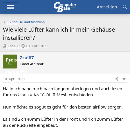
Hauptmenü
Anmelden
Gehäuse und Modding
Ticker
Wie viele Lüfter kann ich in mein Gehäuse
Tests
installieren?
E
E
Zcal87
10. April 2022
Downloads
r
r
s
s
Zcal87
Z
Preisvergleich
t
t
Cadet 4th Year
e
e
l
l
Forum
l
l
10. April 2022
#1
e
t
Aktuelles
r
a
Hallo ich habe mich nach langem überlegen und auch lesen
m
Empfohlene Inhalte
für das Lian LiLANCOOL II Mesh entschieden.
Neue Beiträge
Nun möchte es sogut es geht für den besten airflow sorgen.
Neueste Aktivitäten
Es sind 2x 140mm Lüfter in der Front und 1x 120mm Lüfter
Leserartikel
an der Rückseite eingebaut.