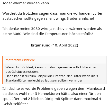
sogar wärmer werden kann.
Der GamersNexus-Test hat ja gezeigt, dass das Gehäuse "out of the
Würdest du trotzdem sagen dass man die vorhanden Lüfter
Box" mit die beste Airflow-Performance hat, die man sich derzeit
überhaupt wünschen kann. Mit zu vielen Lüftern wirst du das
austauschen sollte gegen silent wings 3 oder ähnliche?
Ergebnis aufgrund von Luftverwirbelungen schlimmstenfalls sogar
verschlechtern.
Ich denke meine 3080 wird ja nicht viel wärmer werden als
deine 3060. Wie sind die Temperaturen höchstenfalls?
Ergänzung
(
10. April 2022
)
motorazrv3 schrieb:
Wenn du möchtest, kannst du doch gerne die volle Lüfteranzahl
des Gehäuses nutzten.
Dann kannst du zum Beispiel die Drehzahl der Lüfter, wenn die 3
Standardlüfter vielleicht zu laut sein sollten, verringern.
Ich dachte es würde Probleme geben wegen dem Mainboard
da dieses wohl nur 3 Konnektoren hätte. also einer für den
cpu Lüfter und 2 blieben übrig mit Splitter dann maximal 4
Gehäuselüfter?