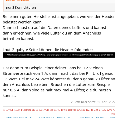
nur 3 Konnektoren
Bei einem guten Hersteller ist angegeben, wie viel der Header
belastet werden kann.
Dann schaust du auf die Daten deines Lüfters und kannst
dann errechnen, wie viele Lüfter du an dem Anschluss
betreiben kannst.
Laut Gigabyte Seite können die Header folgendes:
Hat dann zum Beispiel einer deiner Fans bei 12 V einen
Stromverbrauch von 1 A, dann macht das bei P = U x I genau
12 Watt. Bei max 24 Watt könntest du dann genau 2 Lüfter an
dem Anschluss betreiben. Brauchen die Lüfter zum Beispiel
nur 0,5 A, dann sind es halt maximal 4 Lüfter, die du nutzen
kannst.
Zuletzt bearbeitet:
10. April 2022
i5 10400f
H100i Platinum SE
16 GB RGB Pro
MAG B460 Torpedo
RX 580
R27ge Gen 2
ALC 1200
X-
230