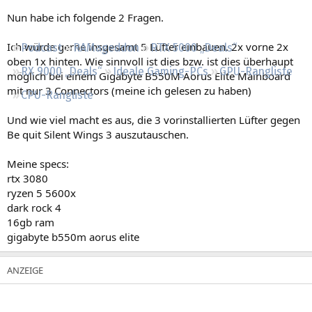
Regeln
Nun habe ich folgende 2 Fragen.
Ich würde gerne insgesamt 5 Lüfter einbauen. 2x vorne 2x
Podcast
RAMageddon
RTX 5000 „Deals“
oben 1x hinten. Wie sinnvoll ist dies bzw. ist dies überhaupt
RX 9000 „Deals“
Ideale Gaming-PCs
GPU-Rangliste
möglich bei einem Gigabyte B550M Aorus Elite Mainboard
mit nur 3 Connectors (meine ich gelesen zu haben)
CPU-Rangliste
Und wie viel macht es aus, die 3 vorinstallierten Lüfter gegen
Be quit Silent Wings 3 auszutauschen.
Meine specs:
rtx 3080
ryzen 5 5600x
dark rock 4
16gb ram
gigabyte b550m aorus elite