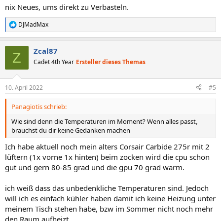
nix Neues, ums direkt zu Verbasteln.
DJMadMax
R
e
a
Zcal87
k
Z
t
Cadet 4th Year
Ersteller dieses Themas
i
o
n
10. April 2022
#5
e
n
Panagiotis schrieb:
:
Wie sind denn die Temperaturen im Moment? Wenn alles passt,
brauchst du dir keine Gedanken machen
Ich habe aktuell noch mein alters Corsair Carbide 275r mit 2
lüftern (1x vorne 1x hinten) beim zocken wird die cpu schon
gut und gern 80-85 grad und die gpu 70 grad warm.
ich weiß dass das unbedenkliche Temperaturen sind. Jedoch
will ich es einfach kühler haben damit ich keine Heizung unter
meinem Tisch stehen habe, bzw im Sommer nicht noch mehr
den Raum aufheizt.