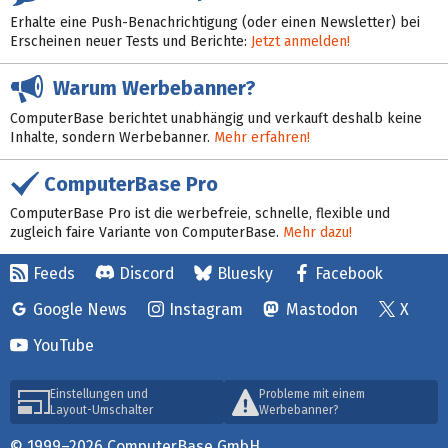
Erhalte eine Push-Benachrichtigung (oder einen Newsletter) bei
Erscheinen neuer Tests und Berichte:
Jetzt anmelden!
Warum Werbebanner?
ComputerBase berichtet unabhängig und verkauft deshalb keine
Inhalte, sondern Werbebanner.
Mehr erfahren!
ComputerBase Pro
ComputerBase Pro ist die werbefreie, schnelle, flexible und
zugleich faire Variante von ComputerBase.
Mehr dazu!
Feeds
Discord
Bluesky
Facebook
Google News
Instagram
Mastodon
X
YouTube
Einstellungen und
Probleme mit einem
Layout-Umschalter
Werbebanner?
© 1999–2026 ComputerBase GmbH