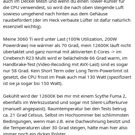
auch im Deckel Mesh und wenn du einen Tower-Kühler für
die CPU verwendest, so wird die nach oben steigende Luft
sowieso umgehend nach hinten aus dem Gehäuse
rausbefördert (der im Heck verbaute Lüfter ist dafür natürlich
essenziell wichtig).
Meine 3060 Ti wird unter Last (100% Utilization, 200W
Powerdraw) nie wärmer als 70 Grad, mein 12600K läuft nicht
übertaktet und ganz normal mit aktivierten E-Cores -> im
Cinebench R23 Multi wird er belächelnde 66 Grad warm, im
Handbrake-Test (Video-Recoding mit AVX-Last) sind es sogar
nur 58 Grad. Kein Short Term oder Long Term-Powerlimit ist
gesetzt, die CPU frisst im Peak auch mal 130 Watt (spezifiziert
ist sie ja sogar bsi 150 Watt).
Gekühlt wird der 12600K bei mir mit einem Scythe Fuma 2,
ebenfalls im Werkszustand und sogar mit Silent-Lüfterkurve
(manuell angepasst). Raumtemperatur bei den Tests betrug
ca. 21 Grad Celsius. Selbst im Hochsommer bei schlimmsten
Bedingungen, wenn man z.B. eine Dachwohnung besitzt und
die Temperaturen über 30 Grad steigen, hätte man hier also
immer noch ein dickes Polster.