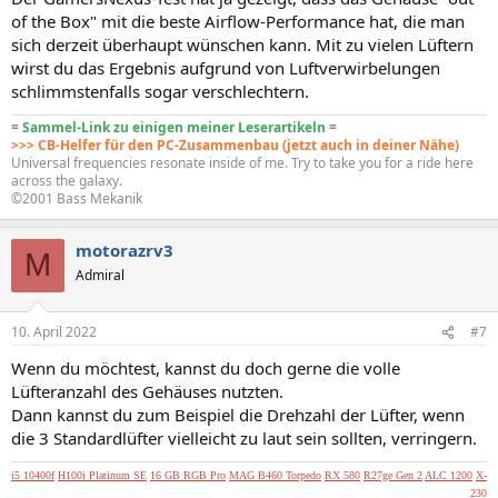
of the Box" mit die beste Airflow-Performance hat, die man
sich derzeit überhaupt wünschen kann. Mit zu vielen Lüftern
wirst du das Ergebnis aufgrund von Luftverwirbelungen
schlimmstenfalls sogar verschlechtern.
=
Sammel-Link zu einigen meiner Leserartikeln
=
>>> CB-Helfer für den PC-Zusammenbau (jetzt auch in deiner Nähe)
Universal frequencies resonate inside of me. Try to take you for a ride here
across the galaxy.
©2001 Bass Mekanik
motorazrv3
M
Admiral
10. April 2022
#7
Wenn du möchtest, kannst du doch gerne die volle
Lüfteranzahl des Gehäuses nutzten.
Dann kannst du zum Beispiel die Drehzahl der Lüfter, wenn
die 3 Standardlüfter vielleicht zu laut sein sollten, verringern.
i5 10400f
H100i Platinum SE
16 GB RGB Pro
MAG B460 Torpedo
RX 580
R27ge Gen 2
ALC 1200
X-
230