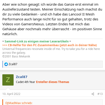
Aber wie schon gesagt: ich würde das Ganze erst einmal im
Auslieferzustand testen. Meiner Einschätzung nach machst du
dir zu viele Gedanken - und ich habe das Lancool II Mesh
Performance auch lange nicht für so gut gehalten, trotz des
Videos von GamersNexus. Letzten Endes hat mich das
Gehäuse aber nochmals mehr überrascht - im positiven Sinne
natürlich.
=
Sammel-Link zu einigen meiner Leserartikeln
=
>>> CB-Helfer für den PC-Zusammenbau (jetzt auch in deiner Nähe)
Universal frequencies resonate inside of me. Try to take you for a ride here
across the galaxy.
©2001 Bass Mekanik
Zcal87
R
e
a
Zcal87
k
Z
t
Cadet 4th Year
Ersteller dieses Themas
i
o
n
10. April 2022
#13
e
n
DJMadMax schrieb:
: