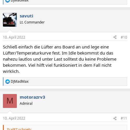
DJMadMax
R
e
a
savuti
k
t
Lt. Commander
i
o
n
10. April 2022
#10
e
n
Schließ einfach die Lüfter ans Board an und lege eine
:
Lüfter/Temperaturkurve fest. Im Idle bekommst du das
nahezu lautlos und unter Last solltest du keine Probleme
bekommen. Viel hilft viel funktioniert in dem Fall nicht
wirklich.
DJMadMax
R
e
a
motorazrv3
k
M
t
Admiral
i
o
n
10. April 2022
#11
e
n
Zcal87 schrieb:
: