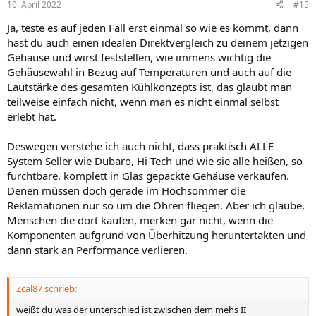
10. April 2022
#15
deine Komponenten mit anderem Lüftungskonzept kühler bleiben -
e
die Abwärme, die sie dabei produzieren, bleibt aber die Selbe und
n
Ja, teste es auf jeden Fall erst einmal so wie es kommt, dann
die geht weiterhin an die Umgebungsluft. Helfen würde hier nur
:
hast du auch einen idealen Direktvergleich zu deinem jetzigen
Undervolting oder ein striktes Powerlimit.
Gehäuse und wirst feststellen, wie immens wichtig die
Gehäusewahl in Bezug auf Temperaturen und auch auf die
Tatsächlich hat das B550M Aorus Elite nur drei Lüfterheader.
Lautstärke des gesamten Kühlkonzepts ist, das glaubt man
Vermutlich kannst du bis zu drei langsam drehende, also wenig
teilweise einfach nicht, wenn man es nicht einmal selbst
Strom benötigende Lüfter auch an einem einzelnen Lüfterheader
erlebt hat.
betreiben (mit Daisy Chaining bzw. Y-Adapterkabel).
Aber wie schon gesagt: ich würde das Ganze erst einmal im
Deswegen verstehe ich auch nicht, dass praktisch ALLE
Auslieferzustand testen. Meiner Einschätzung nach machst du dir
System Seller wie Dubaro, Hi-Tech und wie sie alle heißen, so
zu viele Gedanken - und ich habe das Lancool II Mesh Performance
furchtbare, komplett in Glas gepackte Gehäuse verkaufen.
auch lange nicht für so gut gehalten, trotz des Videos von
Denen müssen doch gerade im Hochsommer die
GamersNexus. Letzten Endes hat mich das Gehäuse aber nochmals
Reklamationen nur so um die Ohren fliegen. Aber ich glaube,
mehr überrascht - im positiven Sinne natürlich.
Menschen die dort kaufen, merken gar nicht, wenn die
Komponenten aufgrund von Überhitzung heruntertakten und
dann stark an Performance verlieren.
Zcal87 schrieb:
weißt du was der unterschied ist zwischen dem mehs II