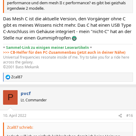
performance und dem mesh II c performance? es gibt bei geizhals
irgendwie 2 modelle.
Das Mesh C ist die aktuelle Version, den Vorgänger ohne C
gibt es meines Wissens nicht mehr. Das C hat einen USB Type
C-Anschluss im Gehäuse integriert - mein "nicht-C" hat an der
Stelle nur einen Gummipfropfen
=
Sammel-Link zu einigen meiner Leserartikeln
=
>>> CB-Helfer für den PC-Zusammenbau (jetzt auch in deiner Nähe)
Universal frequencies resonate inside of me. Try to take you for a ride here
across the galaxy.
©2001 Bass Mekanik
Zcal87
R
e
a
pvcf
k
P
t
Lt. Commander
i
o
n
10. April 2022
#16
e
n
Zcal87 schrieb:
: