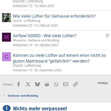
MarianK
Luftkühlung
Antworten
12
14. März 2025
Wie viele Lüfter für Gehäuse erforderlich?
IsLaYa
Luftkühlung
Antworten
25
13. Februar 2025
Airflow 5000D - Wie viele Lüfter?
M
e
Murwims
Gehäuse und Modding
Antworten
14
18. Oktober 2023
s
p
Können zu viele Lüfter auf einem eher nicht so
e
C
guten Mainboard "gefährlich" werden?
r
ChainZ
Luftkühlung
r
Antworten
15
30. Dezember 2023
t
Facebook
X (Twitter)
Bluesky
Reddit
WhatsApp
E-Mail
Link
Teilen:
Gehäuse und Modding
Nichts mehr verpassen!