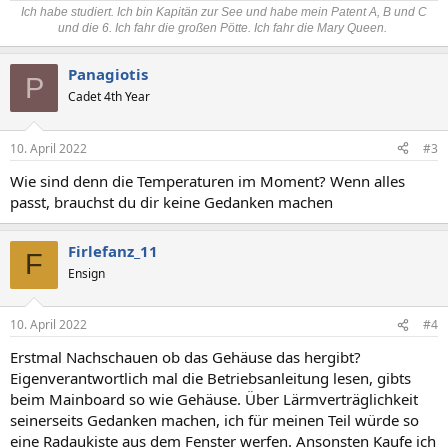
Ich habe studiert. Ich bin Kapitän zur See und habe mein Patent A, B und C
und die 6. Ich fahr die großen Pötte. Ich fahr die Mary Queen.
Panagiotis
P
Cadet 4th Year
10. April 2022
#3
Wie sind denn die Temperaturen im Moment? Wenn alles
passt, brauchst du dir keine Gedanken machen
Firlefanz_11
F
Ensign
10. April 2022
#4
Erstmal Nachschauen ob das Gehäuse das hergibt?
Eigenverantwortlich mal die Betriebsanleitung lesen, gibts
beim Mainboard so wie Gehäuse. Über Lärmverträglichkeit
seinerseits Gedanken machen, ich für meinen Teil würde so
eine Radaukiste aus dem Fenster werfen. Ansonsten Kaufe ich