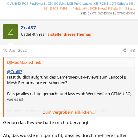
iCUE 465X RGB
PurePower 11 CM 400
Sabre RGB Pro Champion
K55 RGB Pro XT
OfficeJet 3831
BS:
256GB PM961
-> Win11 x64
120GB Integral P Series 5
-> BS n.a.
SSD: 2x
CT1000MX500
1x
CT500MX500
Zcal87
Z
Cadet 4th Year
Ersteller dieses Themas
10. April 2022
#8
DJMadMax schrieb:
@Zcal87
Hast du dich aufgrund des GamersNexus-Reviews zum Lancool II
Mesh Performance entschieden?
Falls ja: alles richtig gemacht und lass es ab Werk einfach GENAU SO,
wie es ist.
Ich betreibe es nun ebenfalls schon längere Zeit mit der
Zum Vergrößern anklicken....
Werksbestückung, alles über die Gehäuse-Lüftersteuerung auf
niedrigster Stufe. Temperaturtechnisch hatte ich die letzten zwei
Genau das Review hatte mich überzeugt!
Jahre auch im Sommer keinerlei Probleme mit einem übertakteten
8600K sowie einer GTX 1070 bzw. mittlerweile ist ein 12600K und
Ah, das wusste ich gar nicht, dass es durch mehrere Lüfter
eine 3060 Ti verbaut.