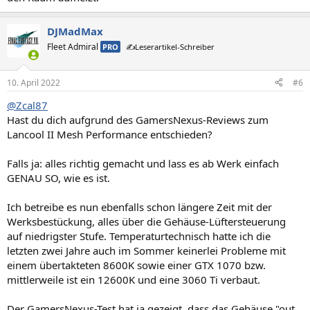
DJMadMax
Fleet Admiral
PRO
✍️Leserartikel-Schreiber
10. April 2022
#6
@Zcal87
Hast du dich aufgrund des GamersNexus-Reviews zum
Lancool II Mesh Performance entschieden?
Falls ja: alles richtig gemacht und lass es ab Werk einfach
GENAU SO, wie es ist.
Ich betreibe es nun ebenfalls schon längere Zeit mit der
Werksbestückung, alles über die Gehäuse-Lüftersteuerung
auf niedrigster Stufe. Temperaturtechnisch hatte ich die
letzten zwei Jahre auch im Sommer keinerlei Probleme mit
einem übertakteten 8600K sowie einer GTX 1070 bzw.
mittlerweile ist ein 12600K und eine 3060 Ti verbaut.
Der GamersNexus-Test hat ja gezeigt, dass das Gehäuse "out