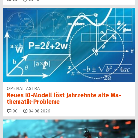
OPENAI ASTRA
Neues KI-Modell löst Jahr­zehn­te alte Ma­
thematik-Pro­ble­me
Kommentare
90
04.08.2026