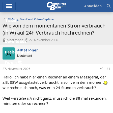
Hauptmenü
Anmelden
Bildung, Beruf und Zukunftspläne
Ticker
Wie von dem momentanen Stromverbrauch
Tests
(in W) auf 24h Verbrauch hochrechnen?
E
E
Albatroner
27. November 2006
Downloads
r
r
s
s
Albatroner
A
Preisvergleich
t
t
Lieutenant
e
e
l
l
Forum
l
l
27. November 2006
#1
e
t
Aktuelles
r
a
Hallo, ich habe hier einen Rechner an einem Messgerät, der
m
Empfohlene Inhalte
z.B. 88W ausgelastet verbraucht, also live in dem moment
,
wie rechne ich hoch, was er in 24 Stunden verbrauch?
Neue Beiträge
Weil verstehe ich nicht ganz, muss ich die 88 mal sekunden,
Neueste Aktivitäten
minuten oder so rechnen?
Leserartikel