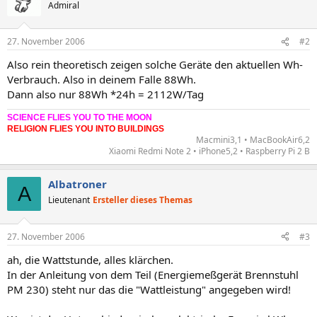
Admiral
27. November 2006
#2
Also rein theoretisch zeigen solche Geräte den aktuellen Wh-
Verbrauch. Also in deinem Falle 88Wh.
Dann also nur 88Wh *24h = 2112W/Tag
SCIENCE FLIES YOU TO THE MOON
RELIGION FLIES YOU INTO BUILDINGS
Macmini3,1 • MacBookAir6,2
Xiaomi Redmi Note 2 • iPhone5,2 • Raspberry Pi 2 B​
Albatroner
A
Lieutenant
Ersteller dieses Themas
27. November 2006
#3
ah, die Wattstunde, alles klärchen.
In der Anleitung von dem Teil (Energiemeßgerät Brennstuhl
PM 230) steht nur das die "Wattleistung" angegeben wird!