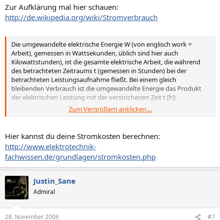
Zur Aufklärung mal hier schauen:
http://de.wikipedia.org/wiki/Stromverbrauch
Die umgewandelte elektrische Energie W (von englisch work =
Arbeit), gemessen in Wattsekunden, üblich sind hier auch
Kilowattstunden), ist die gesamte elektrische Arbeit, die während
des betrachteten Zeitraums t (gemessen in Stunden) bei der
betrachteten Leistungsaufnahme fließt. Bei einem gleich
bleibenden Verbrauch ist die umgewandelte Energie das Produkt
der elektrischen Leistung mit der verstrichenen Zeit t [h]:
Zum Vergrößern anklicken....
Beispiel: Als Beispiel kann ein Haartrockner mit 2000 Watt (2 kW)
elektrischer Leistungsaufnahme betrachtet werden. Wird der
Haartrockner eine halbe Stunde (0,5 h) betrieben, beträgt der
Hier kannst du deine Stromkosten berechnen:
Stromverbrauch 0,5 h · 2 kW = 1 kWh (eine Kilowattstunde). Er wird
http://www.elektrotechnik-
im europäischen Netz bei 230 Volt Spannung betrieben und es
fachwissen.de/grundlagen/stromkosten.php
fließt ein Strom von ca. 8,7 Ampere.
Justin_Sane
Admiral
28. November 2006
#7