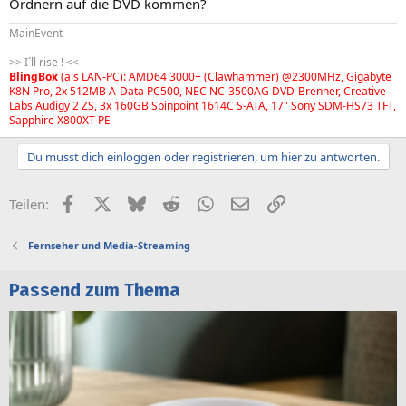
Ordnern auf die DVD kommen?
MainEvent
_____________
>> I´ll rise ! <<
BlingBox
(als LAN-PC): AMD64 3000+ (Clawhammer) @2300MHz, Gigabyte
K8N Pro, 2x 512MB A-Data PC500, NEC NC-3500AG DVD-Brenner, Creative
Labs Audigy 2 ZS, 3x 160GB Spinpoint 1614C S-ATA, 17" Sony SDM-HS73 TFT,
Sapphire X800XT PE
Du musst dich einloggen oder registrieren, um hier zu antworten.
Facebook
X (Twitter)
Bluesky
Reddit
WhatsApp
E-Mail
Link
Teilen:
Fernseher und Media-Streaming
Passend zum Thema