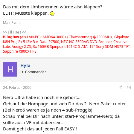
Das mit dem Umbenennen würde also klappen?
EDIT: Müsste klappen.
MainEvent
_____________
>> I´ll rise ! <<
BlingBox
(als LAN-PC): AMD64 3000+ (Clawhammer) @2300MHz, Gigabyte
K8N Pro, 2x 512MB A-Data PC500, NEC NC-3500AG DVD-Brenner, Creative
Labs Audigy 2 ZS, 3x 160GB Spinpoint 1614C S-ATA, 17" Sony SDM-HS73 TFT,
Sapphire X800XT PE
Hyla
H
Lt. Commander
24. Februar 2006
#4
Nero Ultra habe ich noch nie gehört...
Geh auf die Hompage und zieh Dir das 2. Nero Paket runter
(Bei Nero6 waren es ja noch 4 sub-Proggis).
Schau mal bei Dir nach unter: start-Programme-Nero; da
sollte auch VE mit dabei sein.
Damit geht das auf jeden Fall EASY !