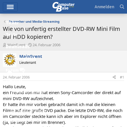
Hauptmenü
Anmelden
Fernseher und Media-Streaming
Ticker
Wie von unfertig erstellter DVD-RW Mini Film
Tests
auf HDD kopieren?
E
E
MainEvent
24. Februar 2006
Downloads
r
r
s
s
MainEvent
Preisvergleich
t
t
Lieutenant
e
e
l
l
Forum
l
l
24. Februar 2006
#1
e
t
Aktuelles
r
a
Hallo Leute,
m
Empfohlene Inhalte
ein Freund von mir hat einen Sony-Camcorder der direkt auf
mini DVD-RW aufzeichnet.
Neue Beiträge
Er hatte ihn mir vorbei gebracht damit ich mal die kleinen
Filme auf eine große DVD packe. Die letzte DVD-RW, die noch
Neueste Aktivitäten
im Camcorder steckte kann ich aber im Explorer nicht öffnen
Leserartikel
(ja, sie liegt bei mir im Brenner).