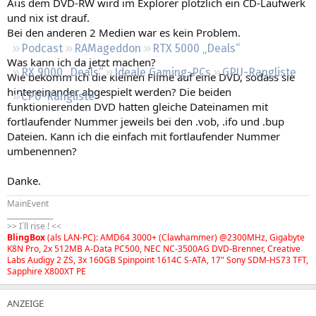
Aus dem DVD-RW wird im Explorer plötzlich ein CD-Laufwerk
Regeln
und nix ist drauf.
Bei den anderen 2 Medien war es kein Problem.
Podcast
RAMageddon
RTX 5000 „Deals“
Was kann ich da jetzt machen?
RX 9000 „Deals“
Ideale Gaming-PCs
GPU-Rangliste
Wie bekomm ich die kleinen Filme auf eine DVD, sodass sie
hintereinander abgespielt werden? Die beiden
CPU-Rangliste
funktionierenden DVD hatten gleiche Dateinamen mit
fortlaufender Nummer jeweils bei den .vob, .ifo und .bup
Dateien. Kann ich die einfach mit fortlaufender Nummer
umbenennen?
Danke.
MainEvent
_____________
>> I´ll rise ! <<
BlingBox
(als LAN-PC): AMD64 3000+ (Clawhammer) @2300MHz, Gigabyte
K8N Pro, 2x 512MB A-Data PC500, NEC NC-3500AG DVD-Brenner, Creative
Labs Audigy 2 ZS, 3x 160GB Spinpoint 1614C S-ATA, 17" Sony SDM-HS73 TFT,
Sapphire X800XT PE