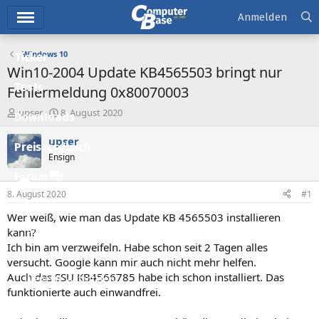
Hauptmenü
Anmelden
Windows 10
Ticker
Win10-2004 Update KB4565503 bringt nur
Tests
Fehlermeldung 0x80070003
E
E
upser
8. August 2020
Downloads
r
r
s
s
upser
Preisvergleich
t
t
Ensign
e
e
l
l
Forum
l
l
8. August 2020
#1
e
t
Aktuelles
r
a
Wer weiß, wie man das Update KB 4565503 installieren
m
Empfohlene Inhalte
kann?
Ich bin am verzweifeln. Habe schon seit 2 Tagen alles
Neue Beiträge
versucht. Google kann mir auch nicht mehr helfen.
Auch das SSU KB4566785 habe ich schon installiert. Das
Neueste Aktivitäten
funktionierte auch einwandfrei.
Leserartikel