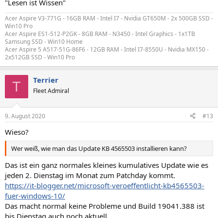
"Lesen ist Wissen"
Acer Aspire V3-771G - 16GB RAM - Intel I7 - Nvidia GT650M - 2x 500GB SSD -
Win10 Pro
Acer Aspire ES1-512-P2GK - 8GB RAM - N3450 - Intel Graphics - 1x1TB
Samsung SSD - Win10 Home
Acer Aspire 5 A517-51G-86F6 - 12GB RAM - Intel I7-8550U - Nvidia MX150 -
2x512GB SSD - Win10 Pro
Terrier
T
Fleet Admiral
9. August 2020
#13
Wieso?
Wer weiß, wie man das Update KB 4565503 installieren kann?
Das ist ein ganz normales kleines kumulatives Update wie es
jeden 2. Dienstag im Monat zum Patchday kommt.
https://it-blogger.net/microsoft-veroeffentlicht-kb4565503-
fuer-windows-10/
Das macht normal keine Probleme und Build 19041.388 ist
bis Dienstag auch noch aktuell.