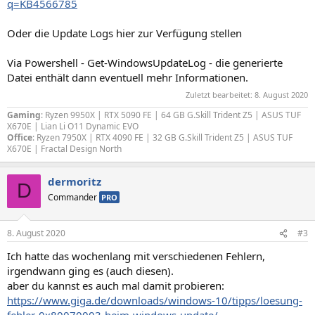
q=KB4566785
Oder die Update Logs hier zur Verfügung stellen
Via Powershell - Get-WindowsUpdateLog - die generierte
Datei enthält dann eventuell mehr Informationen.
Zuletzt bearbeitet:
8. August 2020
Gaming
: Ryzen 9950X | RTX 5090 FE | 64 GB G.Skill Trident Z5 | ASUS TUF
X670E | Lian Li O11 Dynamic EVO
Office
: Ryzen 7950X |
RTX 4090 FE
| 32 GB G.Skill Trident Z5 | ASUS TUF
X670E | Fractal Design North
dermoritz
D
Commander
PRO
8. August 2020
#3
Ich hatte das wochenlang mit verschiedenen Fehlern,
irgendwann ging es (auch diesen).
aber du kannst es auch mal damit probieren:
https://www.giga.de/downloads/windows-10/tipps/loesung-