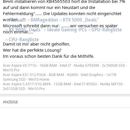
Beim installieren von KB4565503 hört die Installation bei 7%
Regeln
auf und dann kommt nur ein Neustart und die
Fehlermeldung"...... Die Updates konnten nicht eingerichtet
werden...."
Podcast
RAMageddon
RTX 5000 „Deals“
Microsoft schreibt dann nur: ........wir versuchen es später
RX 9000 „Deals“
Ideale Gaming-PCs
GPU-Rangliste
noch einmal....."
CPU-Rangliste
Damit ist mir aber nicht geholfen.
Wer hat die perfekte Lösung?
Im voraus schon besten Dank für die Mithilfe.
Acer Aspire V3-771G - 16GB RAM - Intel I7 - Nvidia GT650M - 2x 500GB SSD -
Win10 Pro
Acer Aspire ES1-512-P2GK - 8GB RAM - N3450 - Intel Graphics - 1x1TB
Samsung SSD - Win10 Home
Acer Aspire 5 A517-51G-86F6 - 12GB RAM - Intel I7-8550U - Nvidia MX150 -
2x512GB SSD - Win10 Pro