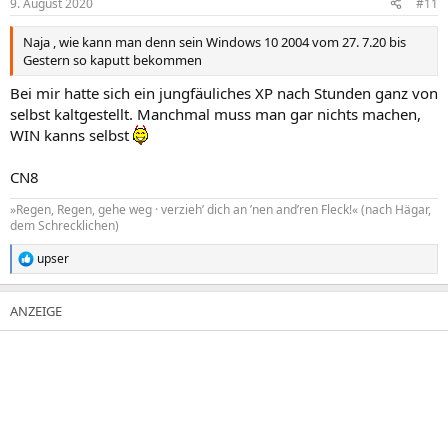
9. August 2020
#11
Naja , wie kann man denn sein Windows 10 2004 vom 27. 7.20 bis
Gestern so kaputt bekommen
Bei mir hatte sich ein jungfäuliches XP nach Stunden ganz von
selbst kaltgestellt. Manchmal muss man gar nichts machen,
WIN kanns selbst
CN8
»Regen, Regen, gehe weg · verzieh’ dich an ’nen and’ren Fleck!« (nach Hägar,
dem Schrecklichen)
upser
R
e
a
k
t
i
o
n
e
n
: