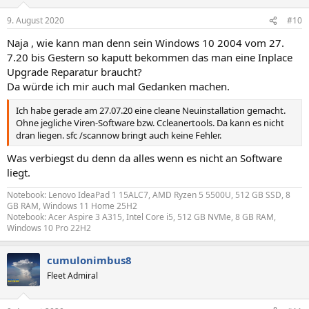
o
n
9. August 2020
#10
e
n
Naja , wie kann man denn sein Windows 10 2004 vom 27.
:
7.20 bis Gestern so kaputt bekommen das man eine Inplace
Upgrade Reparatur braucht?
Da würde ich mir auch mal Gedanken machen.
Ich habe gerade am 27.07.20 eine cleane Neuinstallation gemacht.
Ohne jegliche Viren-Software bzw. Ccleanertools. Da kann es nicht
dran liegen. sfc /scannow bringt auch keine Fehler.
Was verbiegst du denn da alles wenn es nicht an Software
liegt.
Notebook: Lenovo IdeaPad 1 15ALC7, AMD Ryzen 5 5500U, 512 GB SSD, 8
GB RAM, Windows 11 Home 25H2
Notebook: Acer Aspire 3 A315, Intel Core i5, 512 GB NVMe, 8 GB RAM,
Windows 10 Pro 22H2
cumulonimbus8
Fleet Admiral