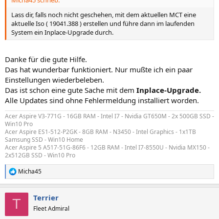
Micha45 schrieb:
Lass dir, falls noch nicht geschehen, mit dem aktuellen MCT eine
aktuelle Iso ( 19041.388 ) erstellen und führe dann im laufenden
System ein Inplace-Upgrade durch.
Danke für die gute Hilfe.
Das hat wunderbar funktioniert. Nur mußte ich ein paar
Einstellungen wiederbeleben.
Das ist schon eine gute Sache mit dem
Inplace-Upgrade.
Alle Updates sind ohne Fehlermeldung installiert worden.
Acer Aspire V3-771G - 16GB RAM - Intel I7 - Nvidia GT650M - 2x 500GB SSD -
Win10 Pro
Acer Aspire ES1-512-P2GK - 8GB RAM - N3450 - Intel Graphics - 1x1TB
Samsung SSD - Win10 Home
Acer Aspire 5 A517-51G-86F6 - 12GB RAM - Intel I7-8550U - Nvidia MX150 -
2x512GB SSD - Win10 Pro
Micha45
R
e
a
Terrier
k
T
t
Fleet Admiral
i