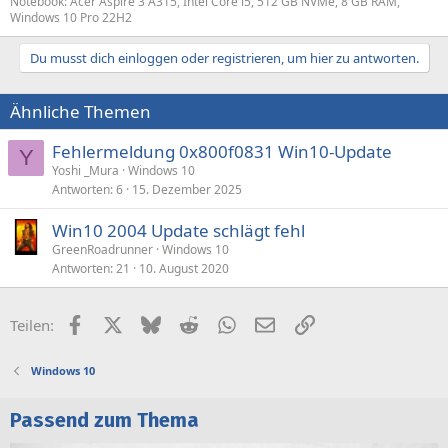
Notebook: Acer Aspire 3 A315, Intel Core i5, 512 GB NVMe, 8 GB RAM,
Windows 10 Pro 22H2
Du musst dich einloggen oder registrieren, um hier zu antworten.
Ähnliche Themen
Fehlermeldung 0x800f0831 Win10-Update
Y
Yoshi _Mura
Windows 10
Antworten
6
15. Dezember 2025
Win10 2004 Update schlägt fehl
GreenRoadrunner
Windows 10
Antworten
21
10. August 2020
Facebook
X (Twitter)
Bluesky
Reddit
WhatsApp
E-Mail
Link
Teilen:
Windows 10
Passend zum Thema