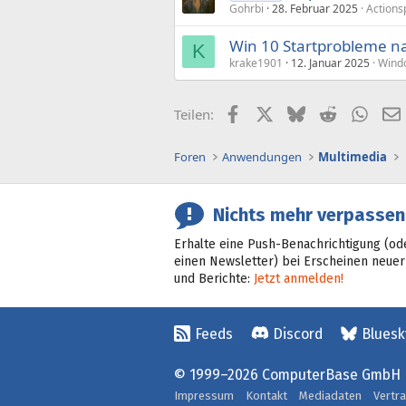
Gohrbi
28. Februar 2025
Actions
Win 10 Startprobleme n
K
krake1901
12. Januar 2025
Wind
Facebook
X (Twitter)
Bluesky
Reddit
What
Teilen:
Foren
Anwendungen
Multimedia
Nichts mehr verpassen
Erhalte eine Push-Benachrichtigung (od
einen Newsletter) bei Erscheinen neuer
und Berichte:
Jetzt anmelden!
Feeds
Discord
Bluesk
© 1999–2026 ComputerBase GmbH
Impressum
Kontakt
Mediadaten
Vertr