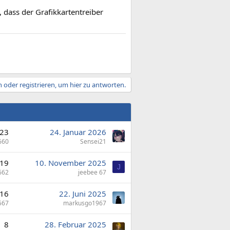
h, dass der Grafikkartentreiber
 oder registrieren, um hier zu antworten.
23
24. Januar 2026
660
Sensei21
19
10. November 2025
J
662
jeebee 67
16
22. Juni 2025
567
markusgo1967
8
28. Februar 2025