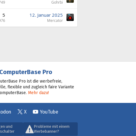
749
Gohrbi
5
12. Januar 2025
976
Mercator
ComputerBase Pro
terBase Pro ist die werbefreie,
lle, flexible und zugleich faire Variante
ComputerBase.
Mehr dazu!
todon
X
YouTube
gen und
Probleme mit einem
schalter
Werbebanner?