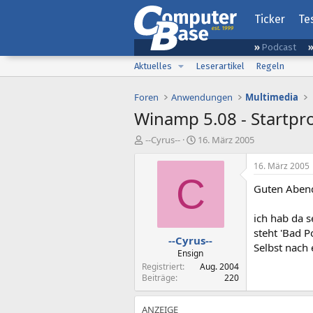
Ticker
Te
Podcast
Aktuelles
Leserartikel
Regeln
Foren
Anwendungen
Multimedia
Winamp 5.08 - Startp
E
E
--Cyrus--
16. März 2005
r
r
s
s
16. März 2005
t
t
C
Guten Aben
e
e
l
l
l
l
ich hab da 
e
t
steht 'Bad 
--Cyrus--
r
a
Selbst nach 
m
Ensign
Registriert
Aug. 2004
Beiträge
220