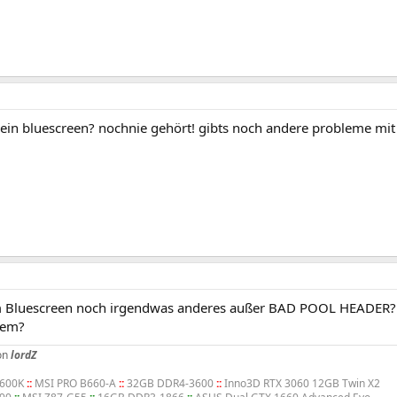
ein bluescreen? nochnie gehört! gibts noch andere probleme mi
m Bluescreen noch irgendwas anderes außer BAD POOL HEADER? 
tem?
on
lordZ
3600K
::
MSI PRO B660-A
::
32GB DDR4-3600
::
Inno3D RTX 3060 12GB Twin X2