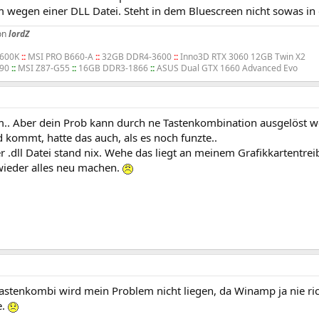
m wegen einer DLL Datei. Steht in dem Bluescreen nicht sowas in 
on
lordZ
3600K
::
MSI PRO B660-A
::
32GB DDR4-3600
::
Inno3D RTX 3060 12GB Twin X2
690
::
MSI Z87-G55
::
16GB DDR3-1866
::
ASUS Dual GTX 1660 Advanced Evo
um.. Aber dein Prob kann durch ne Tastenkombination ausgelöst w
 kommt, hatte das auch, als es noch funzte..
r .dll Datei stand nix. Wehe das liegt an meinem Grafikkartentreib
wieder alles neu machen.
astenkombi wird mein Problem nicht liegen, da Winamp ja nie ric
e.