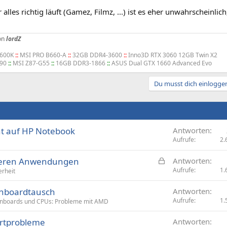
 alles richtig läuft (Gamez, Filmz, ...) ist es eher unwahrscheinlic
on
lordZ
3600K
::
MSI PRO B660-A
::
32GB DDR4-3600
::
Inno3D RTX 3060 12GB Twin X2
690
::
MSI Z87-G55
::
16GB DDR3-1866
::
ASUS Dual GTX 1660 Advanced Evo
Du musst dich einloggen
nt auf HP Notebook
Antworten
Aufrufe
2.
G
reren Anwendungen
Antworten
e
Aufrufe
1.
erheit
s
inboardtausch
Antworten
p
Aufrufe
1.
nboards und CPUs: Probleme mit AMD
e
r
tartprobleme
Antworten
r