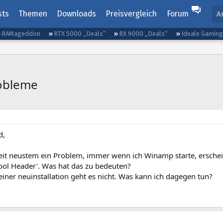
sts
Themen
Downloads
Preisvergleich
Forum
A
RAMageddon
RTX 5000 „Deals“
RX 9000 „Deals“
Ideale Gamin
robleme
d,
seit neustem ein Problem, immer wenn ich Winamp starte, erschein
Pool Header'. Was hat das zu bedeuten?
einer neuinstallation geht es nicht. Was kann ich dagegen tun?