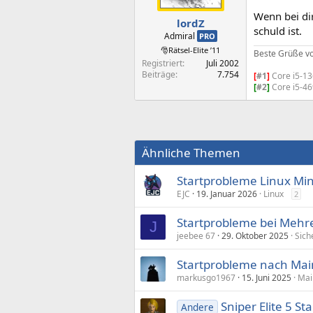
Wenn bei dir
lordZ
schuld ist.
Admiral
PRO
🎅Rätsel-Elite ’11
Beste Grüße v
Registriert
Juli 2002
Beiträge
7.754
[
#1
]
Core i5-1
[
#2
]
Core i5-4
Ähnliche Themen
Startprobleme Linux Mi
EJC
19. Januar 2026
Linux
2
Startprobleme bei Meh
J
jeebee 67
29. Oktober 2025
Sich
Startprobleme nach Ma
markusgo1967
15. Juni 2025
Mai
Sniper Elite 5 S
Andere