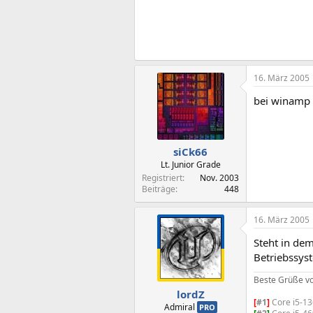
16. März 2005
bei winamp 
siCk66
Lt. Junior Grade
Registriert
Nov. 2003
Beiträge
448
16. März 2005
Steht in de
Betriebssys
Beste Grüße v
lordZ
[
#1
]
Core i5-1
Admiral
PRO