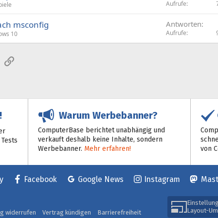
Aufrufe
piele
t
ach msconfig
Antworten
Aufrufe
ows 10
sApp
E-Mail
Link
Warum Werbebanner?
!
ComputerBase berichtet unabhängig und
Compu
er
verkauft deshalb keine Inhalte, sondern
schne
 Tests
Werbebanner.
Mehr erfahren!
von 
y
Facebook
Google News
Instagram
Mas
Einstellun
Layout-Um
ag widerrufen
Vertrag kündigen
Barrierefreiheit