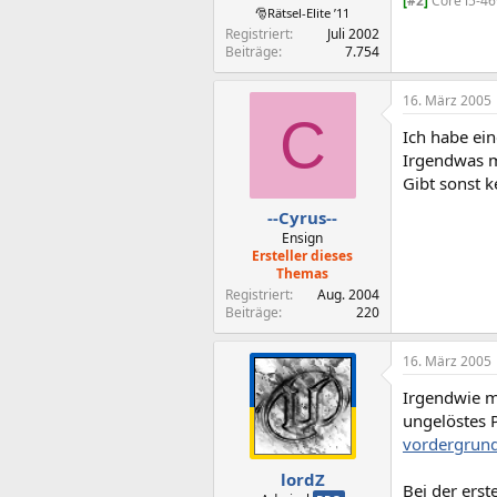
[
#2
]
Core i5-4
🎅Rätsel-Elite ’11
Registriert
Juli 2002
Beiträge
7.754
16. März 2005
C
Ich habe ei
Irgendwas m
Gibt sonst 
--Cyrus--
Ensign
Ersteller dieses
Themas
Registriert
Aug. 2004
Beiträge
220
16. März 2005
Irgendwie m
ungelöstes 
vordergrun
lordZ
Bei der erst