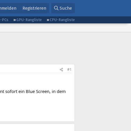
nmelden
Registrieren
Suche
g-PCs
GPU-Rangliste
CPU-Rangliste
#1
t sofort ein Blue Screen, in dem