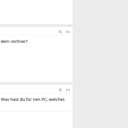
#2
t dem rechner?
#3
Was hast du für nen PC, welches