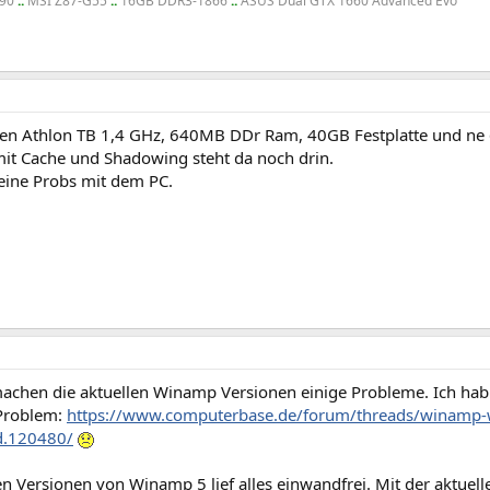
690
::
MSI Z87-G55
::
16GB DDR3-1866
::
ASUS Dual GTX 1660 Advanced Evo
nen Athlon TB 1,4 GHz, 640MB DDr Ram, 40GB Festplatte und ne
it Cache und Shadowing steht da noch drin.
keine Probs mit dem PC.
achen die aktuellen Winamp Versionen einige Probleme. Ich hab 
Problem:
https://www.computerbase.de/forum/threads/winamp-wil
d.120480/
en Versionen von Winamp 5 lief alles einwandfrei. Mit der aktuell