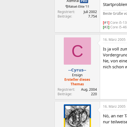
Admiral
PRO
Startproble
🎅Rätsel-Elite ’11
Registriert
Juli 2002
Beste Grüße v
Beiträge
7.754
[
#1
]
Core i5-1
[
#2
]
Core i5-4
16. März 2005
C
Is ja voll z
Vordergrund
Ne, von eine
nich schon 
--Cyrus--
Ensign
Ersteller dieses
Themas
Registriert
Aug. 2004
Beiträge
220
16. März 2005
Nö, an ner T
nur teilweis