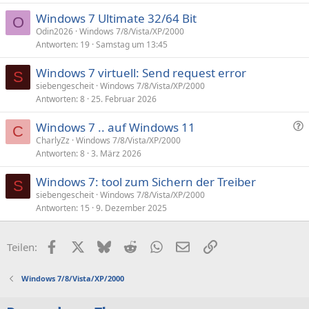
Windows 7 Ultimate 32/64 Bit
O
Odin2026
Windows 7/8/Vista/XP/2000
Antworten
19
Samstag um 13:45
Windows 7 virtuell: Send request error
S
siebengescheit
Windows 7/8/Vista/XP/2000
Antworten
8
25. Februar 2026
F
Windows 7 .. auf Windows 11
C
r
CharlyZz
Windows 7/8/Vista/XP/2000
Antworten
8
3. März 2026
a
g
Windows 7: tool zum Sichern der Treiber
e
S
siebengescheit
Windows 7/8/Vista/XP/2000
Antworten
15
9. Dezember 2025
Facebook
X (Twitter)
Bluesky
Reddit
WhatsApp
E-Mail
Link
Teilen:
Windows 7/8/Vista/XP/2000