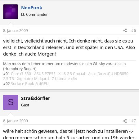
NeoPunk
Lt. Commander
8. Januar 2009
#6
vielleicht, vielleicht auch nicht. Ich denke nicht, dass sie es zu
erst in Deutschland releasen, und erst später in den USA. Also
denke ich auch: Morgen!
Man muss dem Leben immer um mindestens einen Whisky voraus sein
(Humphrey Bogart)
#01
Core i3-530 - ASUS P7P55 LX - 8 GB Crucial - Asus DirectCU HD5850 -
2.5 TB - Xigmatek Midgard - 7 Ultimate x64
#02
Surface Book i5 dGPU
Straßdörfler
S
Gast
8. Januar 2009
#7
wäre halt schön gewesen, das teil jetzt noch zu installieren -.-
denn morgen schön um halb 5 zur arbeit und um 19h wieder