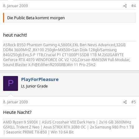
8. Januar 2009
#4
Die Public Beta kommt morgen
heut nacht!
ASRock B550 Phantom Gaming 4,5800X,EKL Ben Nevis Advanced,32GB
DDR4 3600MHZ ,BX100 250gb+MX500+San Disk-128gb/Samsung
840/250gb.Evo,S-P 1TB,Crucial P1 CT1000P1SSD8 1TB M.2)GIGABYTE
GeForce RTX 4070 WINDFORCE OC V2 12G,Corsair-RM650W Full-Modular,
Sound Blaster X-Fi@Edifier/R2000RB.Win 11 Pro-25H2
PlayForPleasure
P
Lt. Junior Grade
8. Januar 2009
#5
Heute Nacht?
AMD Ryzen 9 5900X | ASUS Crosshair VIII Dark Hero | 2x16 GB 3600MHz
GSKILL Trident Z Neo | Asus STRIX RTX 3080 OC | 2x Samsung 980 Pro 1 TB
| Seasonic PRIME TX-850 | Win 10 64 Bit