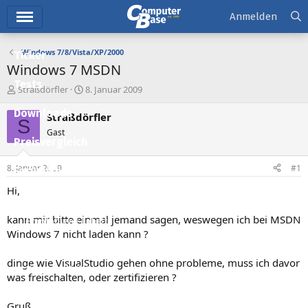
Hauptmenü
Anmelden
Windows 7/8/Vista/XP/2000
Ticker
Windows 7 MSDN
Tests
E
E
Straßdörfler
8. Januar 2009
r
r
Downloads
s
s
Straßdörfler
S
t
t
Gast
e
e
Preisvergleich
l
l
l
l
8. Januar 2009
#1
Forum
e
t
r
a
Hi,
Aktuelles
m
kann mir bitte einmal jemand sagen, weswegen ich bei MSDN
Empfohlene Inhalte
Windows 7 nicht laden kann ?
Neue Beiträge
dinge wie VisualStudio gehen ohne probleme, muss ich davor
Neueste Aktivitäten
was freischalten, oder zertifizieren ?
Leserartikel
Gruß