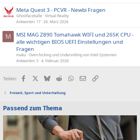
Meta Quest 3 - PCVR - Newbi Fragen
Ghostfacekalle
Virtual Reality
Antworten
17
26. März 2026
MSI MAG Z890 Tomahawk WIFI und 265K CPU -
M
alle wichtigen BIOS UEFI Einstellungen und
Fragen
maku
Overclocking und Undervolting von Intel-Systemen
Antworten
5
4. Februar 2026
Facebook
X (Twitter)
Bluesky
Reddit
WhatsApp
E-Mail
Link
Teilen:
Freizeit, Sport und Unterhaltung
Passend zum Thema