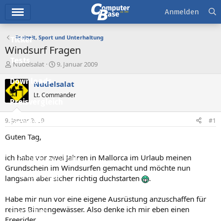
Hauptmenü
Anmelden
Freizeit, Sport und Unterhaltung
Ticker
Windsurf Fragen
Tests
E
E
Nudelsalat
9. Januar 2009
r
r
Downloads
s
s
Nudelsalat
t
t
Lt. Commander
e
e
Preisvergleich
l
l
l
l
9. Januar 2009
#1
Forum
e
t
r
a
Guten Tag,
Aktuelles
m
ich habe vor zwei Jahren in Mallorca im Urlaub meinen
Empfohlene Inhalte
Grundschein im Windsurfen gemacht und möchte nun
Neue Beiträge
langsam aber sicher richtig duchstarten
.
Neueste Aktivitäten
Habe mir nun vor eine eigene Ausrüstung anzuschaffen für
reines Binnengewässer. Also denke ich mir eben einen
Leserartikel
Freerider.