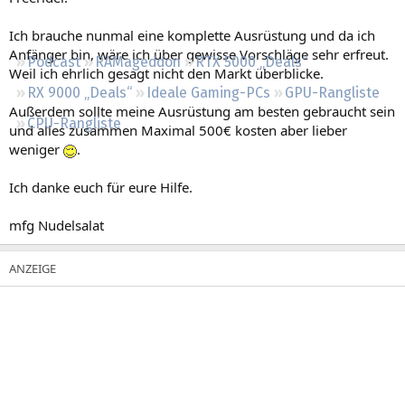
Regeln
Ich brauche nunmal eine komplette Ausrüstung und da ich
Anfänger bin, wäre ich über gewisse Vorschläge sehr erfreut.
Podcast
RAMageddon
RTX 5000 „Deals“
Weil ich ehrlich gesagt nicht den Markt überblicke.
RX 9000 „Deals“
Ideale Gaming-PCs
GPU-Rangliste
Außerdem sollte meine Ausrüstung am besten gebraucht sein
CPU-Rangliste
und alles zusammen Maximal 500€ kosten aber lieber
weniger
.
Ich danke euch für eure Hilfe.
mfg Nudelsalat