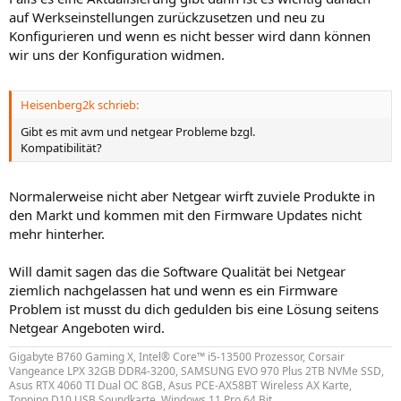
auf Werkseinstellungen zurückzusetzen und neu zu
Konfigurieren und wenn es nicht besser wird dann können
wir uns der Konfiguration widmen.
Heisenberg2k schrieb:
Gibt es mit avm und netgear Probleme bzgl.
Kompatibilität?
Normalerweise nicht aber Netgear wirft zuviele Produkte in
den Markt und kommen mit den Firmware Updates nicht
mehr hinterher.
Will damit sagen das die Software Qualität bei Netgear
ziemlich nachgelassen hat und wenn es ein Firmware
Problem ist musst du dich gedulden bis eine Lösung seitens
Netgear Angeboten wird.
Gigabyte B760 Gaming X, Intel® Core™ i5-13500 Prozessor, Corsair
Vangeance LPX 32GB DDR4-3200, SAMSUNG EVO 970 Plus 2TB NVMe SSD,
Asus RTX 4060 TI Dual OC 8GB, Asus PCE-AX58BT Wireless AX Karte,
Topping D10 USB Soundkarte, Windows 11 Pro 64 Bit