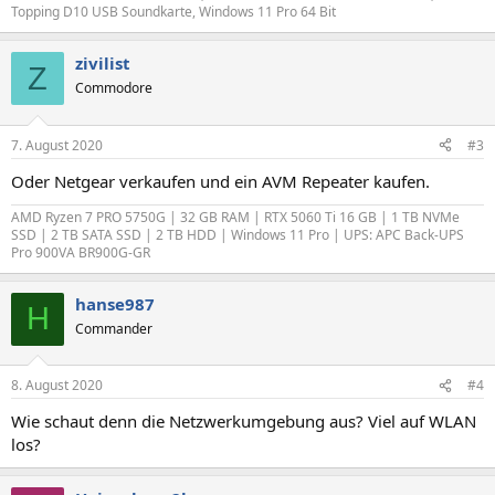
Topping D10 USB Soundkarte, Windows 11 Pro 64 Bit
zivilist
Z
Commodore
7. August 2020
#3
Oder Netgear verkaufen und ein AVM Repeater kaufen.
AMD Ryzen 7 PRO 5750G | 32 GB RAM | RTX 5060 Ti 16 GB | 1 TB NVMe
SSD | 2 TB SATA SSD | 2 TB HDD | Windows 11 Pro | UPS: APC Back-UPS
Pro 900VA BR900G-GR
hanse987
H
Commander
8. August 2020
#4
Wie schaut denn die Netzwerkumgebung aus? Viel auf WLAN
los?