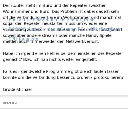
Regeln
Der Router steht im Büro und der Repeater zwischen
Wohnzimmer und Büro. Das Problem ist dabei das ich sehr
oft die Verbindung verliere im Wohnzimmer und manchmal
Podcast
RAMageddon
RTX 5000 „Deals“
sogar den Repeater neustarten muss um wieder eine
Verbindung zu bekommen. Streamen wie netlfix funktioniert
RX 9000 „Deals“
Ideale Gaming-PCs
GPU-Rangliste
soweit aber andere streams oder manche Handy Spiele
CPU-Rangliste
melden auch immerwieder den Netzwerkverlust.
Habe ich irgend einen Fehler bei dem einstellen des Repeater
gemacht? Bzw. Ich hab nichts weiter eingestellt.
Falls es irgendwelche Programme gibt die ich laufen lassen
könnte um die Verbindung besser zu prüfen / protokollieren?
Grüße Michael