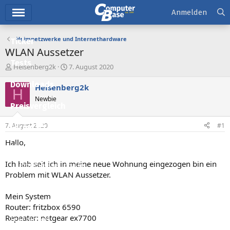
Hauptmenü
Anmelden
Heimnetzwerke und Internethardware
Ticker
WLAN Aussetzer
Tests
E
E
Heisenberg2k
7. August 2020
r
r
Downloads
s
s
Heisenberg2k
H
t
t
Newbie
e
e
Preisvergleich
l
l
l
l
7. August 2020
#1
Forum
e
t
r
a
Hallo,
Aktuelles
m
Ich hab seit ich in meine neue Wohnung eingezogen bin ein
Empfohlene Inhalte
Problem mit WLAN Aussetzer.
Neue Beiträge
Mein System
Neueste Aktivitäten
Router: fritzbox 6590
Repeater: netgear ex7700
Leserartikel