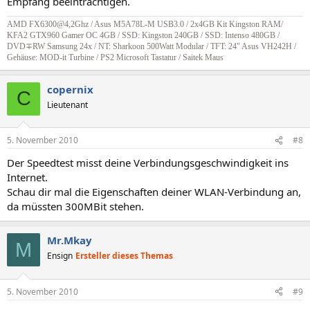
Empfang beeinträchtigen.
AMD FX6300@4,2Ghz / Asus M5A78L-M USB3.0 / 2x4GB Kit Kingston RAM/
KFA2 GTX960 Gamer OC 4GB / SSD: Kingston 240GB / SSD: Intenso 480GB /
DVD∓RW Samsung 24x / NT: Sharkoon 500Watt Modular / TFT: 24" Asus VH242H /
Gehäuse: MOD-it Turbine / PS2 Microsoft Tastatur / Saitek Maus
copernix
C
Lieutenant
5. November 2010
#8
Der Speedtest misst deine Verbindungsgeschwindigkeit ins
Internet.
Schau dir mal die Eigenschaften deiner WLAN-Verbindung an,
da müssten 300MBit stehen.
Mr.Mkay
M
Ensign
Ersteller dieses Themas
5. November 2010
#9