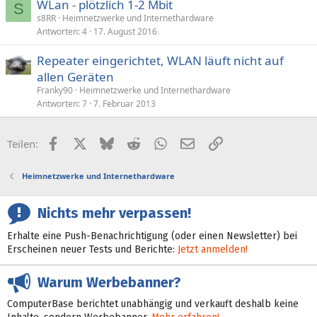
WLan - plötzlich 1-2 Mbit
S
s8RR
Heimnetzwerke und Internethardware
Antworten
4
17. August 2016
Repeater eingerichtet, WLAN läuft nicht auf
allen Geräten
Franky90
Heimnetzwerke und Internethardware
Antworten
7
7. Februar 2013
Facebook
X (Twitter)
Bluesky
Reddit
WhatsApp
E-Mail
Link
Teilen:
Heimnetzwerke und Internethardware
Nichts mehr verpassen!
Erhalte eine Push-Benachrichtigung (oder einen Newsletter) bei
Erscheinen neuer Tests und Berichte:
Jetzt anmelden!
Warum Werbebanner?
ComputerBase berichtet unabhängig und verkauft deshalb keine