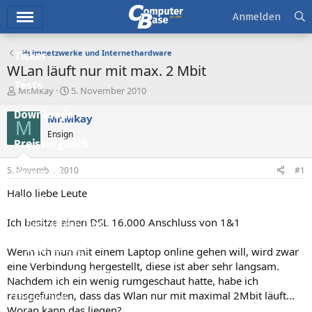
Hauptmenü
Anmelden
Heimnetzwerke und Internethardware
Ticker
WLan läuft nur mit max. 2 Mbit
Tests
E
E
Mr.Mkay
5. November 2010
r
r
Downloads
s
s
Mr.Mkay
M
t
t
Ensign
e
e
Preisvergleich
l
l
l
l
5. November 2010
#1
Forum
e
t
r
a
Hallo liebe Leute
Aktuelles
m
Ich besitze einen DSL 16.000 Anschluss von 1&1
Empfohlene Inhalte
Neue Beiträge
Wenn ich nun mit einem Laptop online gehen will, wird zwar
eine Verbindung hergestellt, diese ist aber sehr langsam.
Neueste Aktivitäten
Nachdem ich ein wenig rumgeschaut hatte, habe ich
rausgefunden, dass das Wlan nur mit maximal 2Mbit läuft...
Leserartikel
Woran kann das liegen?