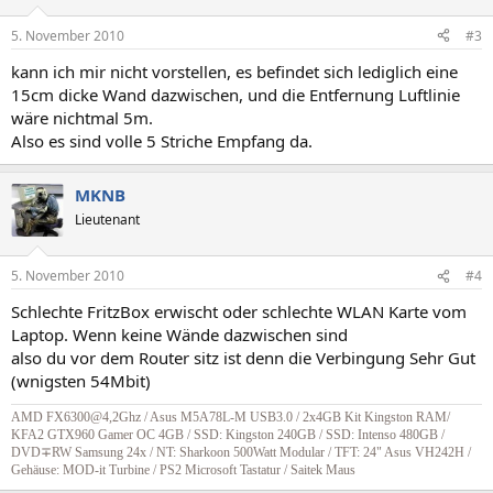
5. November 2010
#3
kann ich mir nicht vorstellen, es befindet sich lediglich eine
15cm dicke Wand dazwischen, und die Entfernung Luftlinie
wäre nichtmal 5m.
Also es sind volle 5 Striche Empfang da.
MKNB
Lieutenant
5. November 2010
#4
Schlechte FritzBox erwischt oder schlechte WLAN Karte vom
Laptop. Wenn keine Wände dazwischen sind
also du vor dem Router sitz ist denn die Verbingung Sehr Gut
(wnigsten 54Mbit)
AMD FX6300@4,2Ghz / Asus M5A78L-M USB3.0 / 2x4GB Kit Kingston RAM/
KFA2 GTX960 Gamer OC 4GB / SSD: Kingston 240GB / SSD: Intenso 480GB /
DVD∓RW Samsung 24x / NT: Sharkoon 500Watt Modular / TFT: 24" Asus VH242H /
Gehäuse: MOD-it Turbine / PS2 Microsoft Tastatur / Saitek Maus