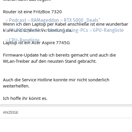
Regeln
Router ist eine FritzBox 7320
Podcast
RAMageddon
RTX 5000 „Deals“
Wenn ich den Laptop per Kabel anschließe ist eine wunderbar
klare und schnelle Verbindung da.
RX 9000 „Deals“
Ideale Gaming-PCs
GPU-Rangliste
CPU-Rangliste
Laptop ist ein Acer Aspire 7745G
Firmware-Update hab ich bereits gemacht und auch die
WLan-Treiber auf den neusten Stand gebracht.
Auch die Service Hotline konnte mir nicht sonderlich
weiterhelfen.
Ich hoffe ihr könnt es.