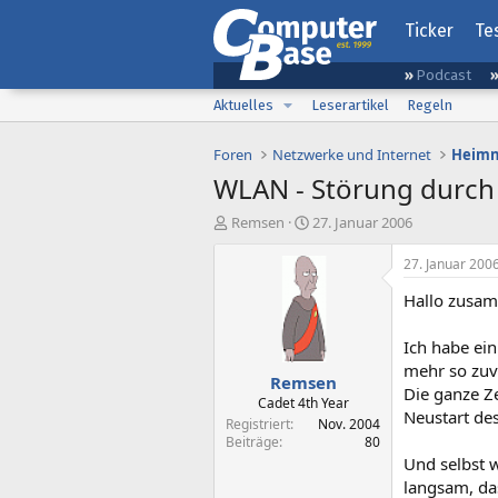
Ticker
Te
Podcast
Aktuelles
Leserartikel
Regeln
Foren
Netzwerke und Internet
Heimn
WLAN - Störung durch
E
E
Remsen
27. Januar 2006
r
r
s
s
27. Januar 200
t
t
Hallo zusa
e
e
l
l
l
l
Ich habe ei
e
t
mehr so zuv
Remsen
r
a
Die ganze Ze
m
Cadet 4th Year
Neustart de
Registriert
Nov. 2004
Beiträge
80
Und selbst 
langsam, da