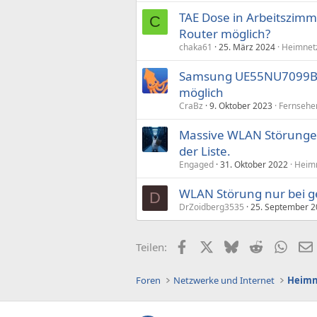
TAE Dose in Arbeitszi
C
Router möglich?
chaka61
25. März 2024
Heimnet
Samsung UE55NU7099B pl
möglich
CraBz
9. Oktober 2023
Fernsehe
Massive WLAN Störungen
der Liste.
Engaged
31. Oktober 2022
Heimn
WLAN Störung nur bei g
D
DrZoidberg3535
25. September 
Facebook
X (Twitter)
Bluesky
Reddit
What
Teilen:
Foren
Netzwerke und Internet
Heimn