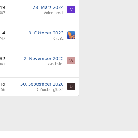
19
28. März 2024
V
687
Voldemordt
4
9. Oktober 2023
747
CraBz
32
2. November 2022
W
981
Wechsler
16
30. September 2020
D
156
DrZoidberg3535