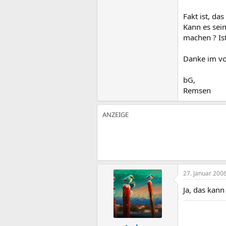
Fakt ist, d
Kann es sei
machen ? Is
Danke im vo
bG,
Remsen
27. Januar 200
Ja, das kann