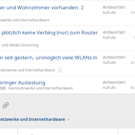
mmer und Wohnzimmer vorhanden. 2
Antworten
Aufrufe
2.
zwerke und Internethardware
ötzlich keine Verbing (nur) zum Router
Antworten
Aufrufe
r und Media-Streaming
 seit gestern, unmöglich viele WLANs in
Antworten
Aufrufe
2.
etzwerke und Internethardware
2
eringer Auslastung
Antworten
Aufrufe
4.
2020
Heimnetzwerke und Internethardware
sApp
E-Mail
Link
etzwerke und Internethardware