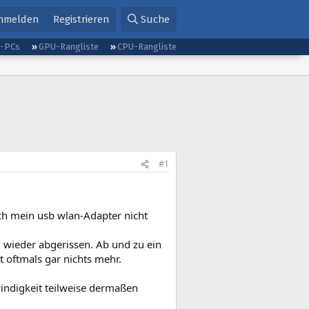
nmelden
Registrieren
Suche
g-PCs
GPU-Rangliste
CPU-Rangliste
#1
ich mein usb wlan-Adapter nicht
l wieder abgerissen. Ab und zu ein
 oftmals gar nichts mehr.
indigkeit teilweise dermaßen