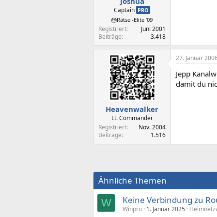
Joshua
Captain
PRO
🎂Rätsel-Elite ’09
Registriert
Juni 2001
Beiträge
3.418
27. Januar 200
Jepp Kanalw
damit du ni
Heavenwalker
Lt. Commander
Registriert
Nov. 2004
Beiträge
1.516
Ähnliche Themen
Keine Verbindung zu Ro
W
Winpro
1. Januar 2025
Heimnetzw