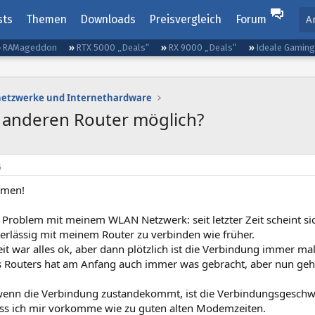
sts
Themen
Downloads
Preisvergleich
Forum
A
RAMageddon
RTX 5000 „Deals“
RX 9000 „Deals“
Ideale Gamin
etzwerke und Internethardware
 anderen Router möglich?
6
mmen!
n Problem mit meinem WLAN Netzwerk: seit letzter Zeit scheint s
erlässig mit meinem Router zu verbinden wie früher.
it war alles ok, aber dann plötzlich ist die Verbindung immer ma
s Routers hat am Anfang auch immer was gebracht, aber nun geht
wenn die Verbindung zustandekommt, ist die Verbindungsgeschw
ss ich mir vorkomme wie zu guten alten Modemzeiten.