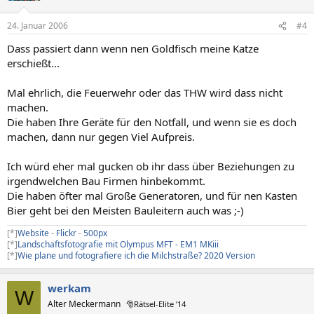
24. Januar 2006
#4
Dass passiert dann wenn nen Goldfisch meine Katze
erschießt...
Mal ehrlich, die Feuerwehr oder das THW wird dass nicht
machen.
Die haben Ihre Geräte für den Notfall, und wenn sie es doch
machen, dann nur gegen Viel Aufpreis.
Ich würd eher mal gucken ob ihr dass über Beziehungen zu
irgendwelchen Bau Firmen hinbekommt.
Die haben öfter mal Große Generatoren, und für nen Kasten
Bier geht bei den Meisten Bauleitern auch was ;-)
[*]
Website
-
Flickr
-
500px
[*]
Landschaftsfotografie mit Olympus MFT - EM1 MKiii
[*]
Wie plane und fotografiere ich die Milchstraße? 2020 Version
werkam
W
Alter Meckermann
🎅Rätsel-Elite ’14