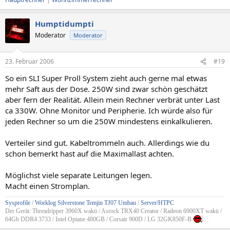
Humptidumpti
Moderator
Moderator
23. Februar 2006
#19
So ein SLI Super Proll System zieht auch gerne mal etwas
mehr Saft aus der Dose. 250W sind zwar schön geschätzt
aber fern der Realität. Allein mein Rechner verbrät unter Last
ca 330W. Ohne Monitor und Peripherie. Ich würde also für
jeden Rechner so um die 250W mindestens einkalkulieren.
Verteiler sind gut. Kabeltrommeln auch. Allerdings wie du
schon bemerkt hast auf die Maximallast achten.
Möglichst viele separate Leitungen legen.
Macht einen Stromplan.
Sysprofile
/
Worklog Silverstone Temjin TJ07 Umbau
/
Server/HTPC
Der Gerät: Threadripper 3960X wakü / Asrock TRX40 Creator / Radeon 6900XT wakü /
64Gb DDR4 3733 / Intel Optane 480GB / Corsair 900D / LG 32GK850F-B