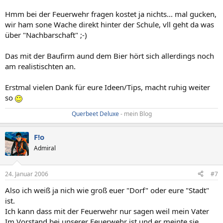
Hmm bei der Feuerwehr fragen kostet ja nichts... mal gucken,
wir ham sone Wache direkt hinter der Schule, vll geht da was
über "Nachbarschaft" ;-)
Das mit der Baufirm aund dem Bier hört sich allerdings noch
am realistischten an.
Erstmal vielen Dank für eure Ideen/Tips, macht ruhig weiter
so
Querbeet Deluxe
- mein Blog​
F!o
Admiral
24. Januar 2006
#7
Also ich weiß ja nich wie groß euer "Dorf" oder eure "Stadt"
ist.
Ich kann dass mit der Feuerwehr nur sagen weil mein Vater
Im Vorstand bei unserer Feuerwehr ist und er meinte sie