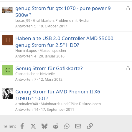
genug Strom für gtx 1070 - pure power 9
e
500w ?
s
Lucas_99
Grafikkarten: Probleme mit Nvidia
p
Antworten
5
19. Oktober 2017
e
Haben alte USB 2.0 Controller AMD SB600
r
H
genug Strom für 2.5" HDD?
r
t
HominiLupus
Massenspeicher
Antworten
4
20. Januar 2016
Genug Strom für Gafikkarte?
C
e
Caoscrischen
Netzteile
Antworten
7
12. März 2012
s
p
Genug Strom für AMD Phenom II X6
e
1090T/1100T?
r
arminalex940
Mainboards und CPUs: Diskussionen
r
Antworten
14
17. September 2011
t
Facebook
X (Twitter)
Bluesky
Reddit
WhatsApp
E-Mail
Link
Teilen: