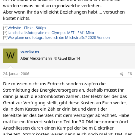
würden sowas nicht an irgendwelche verleihen.
Aber wenn ihr da vielleicht Beziehungen habt.... versuchen
kostet nichts.
[*]
Website
-
Flickr
-
500px
[*]
Landschaftsfotografie mit Olympus MFT - EM1 MKiii
[*]
Wie plane und fotografiere ich die Milchstraße? 2020 Version
werkam
W
Alter Meckermann
🎅Rätsel-Elite ’14
24. Januar 2006
#8
Die müssen nicht ins Erdreich sondern zapfen die
Stromleitung des Energieversorgers an, deshalb müsst Ihr
dann ja auch die Stromkosten zahlen. Der Elektriker der das
Gerät zur Verfügung stellt, gibt diese Kosten an Euch weiter,
da in dem Kasten ein Zähler drin ist und damit der
Bereitsteller des Gerätes mit dem Versorger abrechnet. Habe
mal für ein Konzert solch ein Teil für 30 DM bekommen (incl
Anschliessen durch einen Kumpel der beim Elektriker
arbeitet). Stromkosten waren dann auch noch mal 30 DM, das