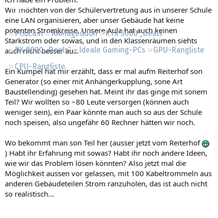
Regeln
Wir möchten von der Schülervertretung aus in unserer Schule
eine LAN organisieren, aber unser Gebäude hat keine
potenten Stromkreise. Unsere Aula hat auch keinen
Podcast
RAMageddon
RTX 5000 „Deals“
Starkstrom oder sowas, und in den Klassenräumen siehts
RX 9000 „Deals“
Ideale Gaming-PCs
GPU-Rangliste
auch nicht besser aus.
CPU-Rangliste
Ein Kumpel hat mir erzählt, dass er mal aufm Reiterhof son
Generator (so einer mit Anhängerkupplung, sone Art
Baustellending) gesehen hat. Meint ihr das ginge mit sonem
Teil? Wir wollten so ~80 Leute versorgen (können auch
weniger sein), ein Paar könnte man auch so aus der Schule
noch speisen, also ungefähr 60 Rechner hätten wir noch.
Wo bekommt man son Teil her (ausser jetzt vom Reiterhof
) Habt ihr Erfahrung mit sowas? Habt ihr noch andere Ideen,
wie wir das Problem lösen könnten? Also jetzt mal die
Möglichkeit aussen vor gelassen, mit 100 Kabeltrommeln aus
anderen Gebäudeteilen Strom ranzuholen, das ist auch nicht
so realistisch...