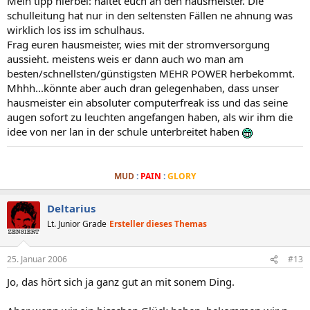
Mein tipp hierbei: haltet euch an den hausmeister. Die
schulleitung hat nur in den seltensten Fällen ne ahnung was
wirklich los iss im schulhaus.
Frag euren hausmeister, wies mit der stromversorgung
aussieht. meistens weis er dann auch wo man am
besten/schnellsten/günstigsten MEHR POWER herbekommt.
Mhhh...könnte aber auch dran gelegenhaben, dass unser
hausmeister ein absoluter computerfreak iss und das seine
augen sofort zu leuchten angefangen haben, als wir ihm die
idee von ner lan in der schule unterbreitet haben
.
MUD
:
PAIN
:
GLORY
Deltarius
Lt. Junior Grade
Ersteller dieses Themas
25. Januar 2006
#13
Jo, das hört sich ja ganz gut an mit sonem Ding.