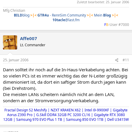
Zuletzt bearbeitet:
25. Januar 2006
Mfg Christian
BILD
blog
>|<
GTR4u
- RennSim Community
>|<
Mein
Blog
>|<
10tacle
@last.fm
F
B
-User #7000​
Affe007
Lt. Commander
25. Januar 2006
#11
Dann solltet ihr noch auf die In-Haus-Verkabelung achten. Bei
so vielen PCs ist es immer wichtig das der N-Leiter großzügig
dimenioniert ist, da dort ein saftiger Strom durch jagen kann
(bei Drehstrom).
Die meisten LANs scheitern nämlich nicht an dem LAN,
sondern an der Stromversorgung/verkabelung.
Fractal Design S2 Meshify | NZXT KRAKEN X62 | Intel i9-9900KF | Gigabyte
Aorus Z390 Pro | G.Skill DDR4 32GB PC 3200 CL16 |
Gigabyte RTX 3080
12GB
| Samsung 970 EVO Plus 1 TB | Samsung 850 EVO 1TB | Dell U3415W