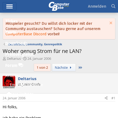
Hauptmenü
Anmelden
Ticker
Mitspieler gesucht? Du willst dich locker mit der
Community austauschen? Schau gerne auf unserem
Tests
ComputerBase Discord
vorbei!
Downloads
Extraleben, Community, Genrepolitik
Woher genug Strom für ne LAN?
Preisvergleich
E
E
Deltarius
24. Januar 2006
r
r
Forum
Letzte
1 von 2
Nächste
s
s
t
t
Aktuelles
e
e
Deltarius
l
l
Lt. Junior Grade
Empfohlene Inhalte
l
l
e
t
Neue Beiträge
r
a
24. Januar 2006
#1
m
Neueste Aktivitäten
Hi folks,
Leserartikel
ich habe ein Problem.