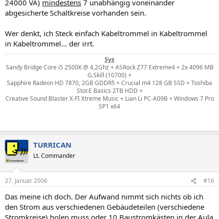
24000 VA)
mindestens
7 unabhängig voneinander
abgesicherte Schaltkreise vorhanden sein.
Wer denkt, ich Steck einfach Kabeltrommel in Kabeltrommel
in Kabeltrommel... der irrt.
Sys
Sandy Bridge Core i5 2500K @ 4,2Ghz + ASRock Z77 Extreme4 + 2x 4096 MB
G.Skill (10700) +
Sapphire Radeon HD 7870, 2GB GDDR5 + Crucial m4 128 GB SSD + Toshiba
Stor.E Basics 2TB HDD +
Creative Sound Blaster X-FI Xtreme Music + Lian Li PC-A09B + Windows 7 Pro
SP1 x64
TURRICAN
Lt. Commander
27. Januar 2006
#16
Das meine ich doch. Der Aufwand nimmt sich nichts ob ich
den Strom aus verschiedenen Gebäudeteilen (verschiedene
Stromkreise) holen muss oder 10 Baustromkästen in der Aula