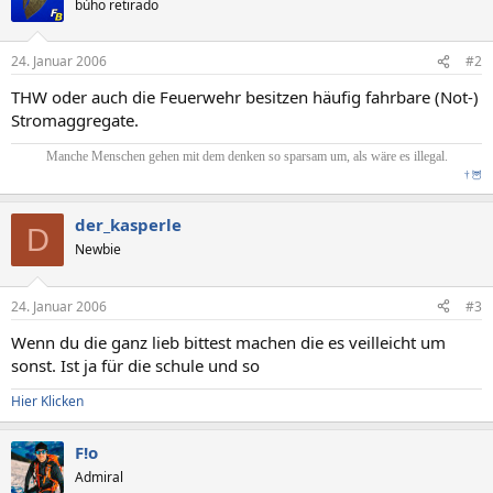
búho retirado
24. Januar 2006
#2
THW oder auch die Feuerwehr besitzen häufig fahrbare (Not-)
Stromaggregate.
Manche Menschen gehen mit dem denken so sparsam um, als wäre es illegal.
†
🦉
der_kasperle
D
Newbie
24. Januar 2006
#3
Wenn du die ganz lieb bittest machen die es veilleicht um
sonst. Ist ja für die schule und so
Hier Klicken
F!o
Admiral