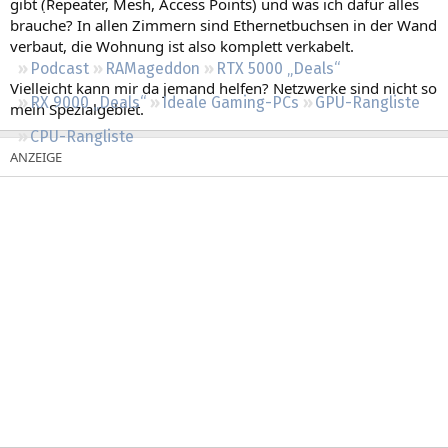
gibt (Repeater, Mesh, Access Points) und was ich dafür alles
Regeln
brauche? In allen Zimmern sind Ethernetbuchsen in der Wand
verbaut, die Wohnung ist also komplett verkabelt.
Podcast
RAMageddon
RTX 5000 „Deals“
Vielleicht kann mir da jemand helfen? Netzwerke sind nicht so
RX 9000 „Deals“
Ideale Gaming-PCs
GPU-Rangliste
mein Spezialgebiet.
CPU-Rangliste