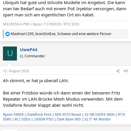
Ubiquiti hat gute und stilvolle Modelle im Angebot. Die kann
man bei Bedarf auch mit einem PoE Injektor versorgen, dann
spart man sich am eigentlichen Ort ein Kabel.
MSI B550-A PRO / Ryzen 7 5700X3D / RTX 3070
Madman1209
,
brainDotExe
,
5clowne
und eine weitere Person
R
e
a
UweP44
k
U
t
Lt. Commander
i
o
n
12. August 2020
#8
e
n
Ah stimmt, er hat ja überall LAN.
:
Bei einer Fritzbox würde ich dann einen der besseren Fritz
Repeater im LAN-Brücke Mesh Modus verwenden. Mit dem
Vodafone Router klappt aber wohl nicht.
Ryzen 5900X
||
DarkRock Pro4
||
MSI X570 Board
||
32 GB DDR4-3600
||
RTX
5080
||
M.2 SSDs
||
1000W PSU
||
Dark Base 900
||
31.5" 4K Monitor