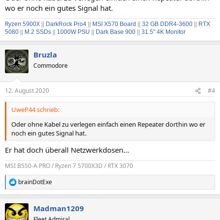
:
wo er noch ein gutes Signal hat.
Ryzen 5900X
||
DarkRock Pro4
||
MSI X570 Board
||
32 GB DDR4-3600
||
RTX
5080
||
M.2 SSDs
||
1000W PSU
||
Dark Base 900
||
31.5" 4K Monitor
Bruzla
Commodore
12. August 2020
#4
UweP44 schrieb:
Oder ohne Kabel zu verlegen einfach einen Repeater dorthin wo er
noch ein gutes Signal hat.
Er hat doch überall Netzwerkdosen...
MSI B550-A PRO / Ryzen 7 5700X3D / RTX 3070
brainDotExe
R
e
a
Madman1209
k
t
Fleet Admiral