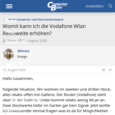
Hauptmenü
Anmelden
Heimnetzwerke und Internethardware
Ticker
Womit kann ich die Vodafone Wlan
Tests
Reichweite erhöhen?
E
E
Ghosa
12. August 2020
Downloads
r
r
s
s
Ghosa
Preisvergleich
t
t
Ensign
e
e
l
l
Forum
l
l
12. August 2020
#1
e
t
Aktuelles
r
a
Hallo zusammen,
m
Empfohlene Inhalte
folgende Situation. Wir wohnen im zweiten und dritten Stock,
Neue Beiträge
alles relativ offen mit Gallerie. Der Router (Vodafone) steht
oben in der Gallerie. Unten kommt relativ wenig WLan an.
Neueste Aktivitäten
Zwei Stockwerke tiefer im Garten gar kein Signal. Jetzt wollte
Leserartikel
ich Unwissender einmal fragen was es da für Möglichkeiten