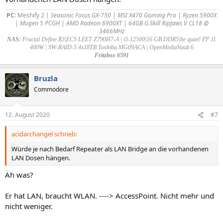
PC:
Meshify 2
| Seasonic Focus GX-750 | MSI X470 Gaming Pro | Ryzen 5900X
| Mugen 5 PCGH | AMD Radeon 6900XT | 64GB G.Skill RipJaws V CL18 @
3466MHz
NAS:
Fractal Define R3|ECS LEET Z790H7-A | i5-12500|16 GB DDR5|be quiet! PP 11
400W | SW-RAID-5 4x18TB Toshiba MG09ACA | OpenMediaVault 6
Fritzbox 6591
Bruzla
Commodore
12. August 2020
#7
acidarchangel schrieb:
Würde je nach Bedarf Repeater als LAN Bridge an die vorhandenen
LAN Dosen hängen.
Äh was?
Er hat LAN, braucht WLAN. ----> AccessPoint. Nicht mehr und
nicht weniger.