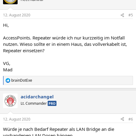
i
o
n
12. August 2020
#5
e
n
Hi,
:
AccessPoints. Repeater würde ich nur kurzzeitig im Notfall
nutzen. Wieso sollte er in einem Haus, das vollverkabelt ist,
Repeater einsetzen?
VG,
Mad
brainDotExe
R
e
a
acidarchangel
k
t
Lt. Commander
PRO
i
o
n
12. August 2020
#6
e
n
Würde je nach Bedarf Repeater als LAN Bridge an die
:
vorhandenen LAN Dosen hängen.