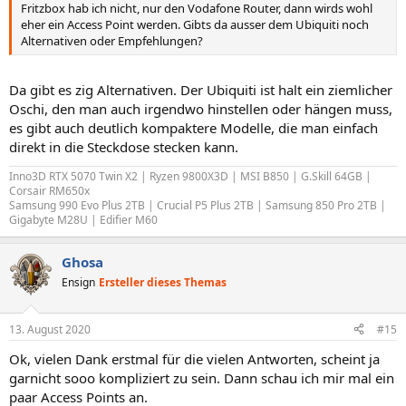
Fritzbox hab ich nicht, nur den Vodafone Router, dann wirds wohl
eher ein Access Point werden. Gibts da ausser dem Ubiquiti noch
Alternativen oder Empfehlungen?
Da gibt es zig Alternativen. Der Ubiquiti ist halt ein ziemlicher
Oschi, den man auch irgendwo hinstellen oder hängen muss,
es gibt auch deutlich kompaktere Modelle, die man einfach
direkt in die Steckdose stecken kann.
Inno3D RTX 5070 Twin X2 | Ryzen 9800X3D | MSI B850 | G.Skill 64GB |
Corsair RM650x
Samsung 990 Evo Plus 2TB | Crucial P5 Plus 2TB |
Samsung 850 Pro 2TB |
Gigabyte M28U | Edifier M60
Ghosa
Ensign
Ersteller dieses Themas
13. August 2020
#15
Ok, vielen Dank erstmal für die vielen Antworten, scheint ja
garnicht sooo kompliziert zu sein. Dann schau ich mir mal ein
paar Access Points an.