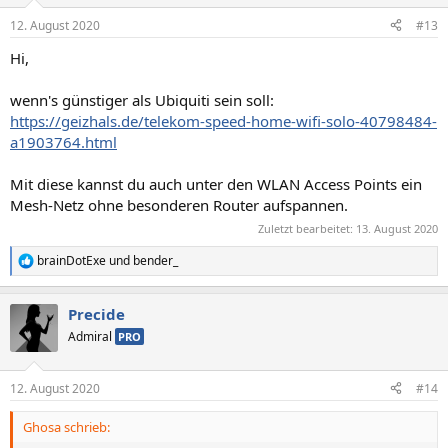
12. August 2020
#13
Hi,
wenn's günstiger als Ubiquiti sein soll:
https://geizhals.de/telekom-speed-home-wifi-solo-40798484-
a1903764.html
Mit diese kannst du auch unter den WLAN Access Points ein
Mesh-Netz ohne besonderen Router aufspannen.
Zuletzt bearbeitet:
13. August 2020
brainDotExe
und
bender_
R
e
a
Precide
k
t
Admiral
PRO
i
o
n
12. August 2020
#14
e
n
Ghosa schrieb:
: