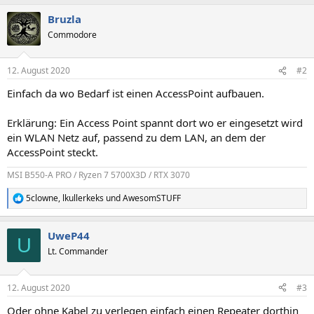
Bruzla
Commodore
12. August 2020
#2
Einfach da wo Bedarf ist einen AccessPoint aufbauen.
Erklärung: Ein Access Point spannt dort wo er eingesetzt wird
ein WLAN Netz auf, passend zu dem LAN, an dem der
AccessPoint steckt.
MSI B550-A PRO / Ryzen 7 5700X3D / RTX 3070
5clowne
,
lkullerkeks
und
AwesomSTUFF
R
e
a
UweP44
k
U
t
Lt. Commander
i
o
n
12. August 2020
#3
e
n
Oder ohne Kabel zu verlegen einfach einen Repeater dorthin