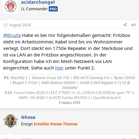
acidarchangel
Lt. Commander
PRO
12. August 2020
#9
@Bruzla
Habe es bei mir folgendemaßen gemacht: Fritzbox
steht im Arbeitszimmer, Kabel sind bis ins Wohnzimmer
verlegt. Dort steckt ein 1750e Repeater in der Steckdose und
ist via LAN an die Fritzbox angeschlossen. In der
Konfiguration habe ich ein Mesh Netzwerk via LAN
eingerichtet. Siehe auch
hier
unter Punkt 2.
PC:
Meshify 2
| Seasonic Focus GX-750 | MSI X470 Gaming Pro | Ryzen 5900X
| Mugen 5 PCGH | AMD Radeon 6900XT | 64GB G.Skill RipJaws V CL18 @
3466MHz
NAS:
Fractal Define R3|ECS LEET Z790H7-A | i5-12500|16 GB DDR5|be quiet! PP 11
400W | SW-RAID-5 4x18TB Toshiba MG09ACA | OpenMediaVault 6
Fritzbox 6591
Ghosa
Ensign
Ersteller dieses Themas