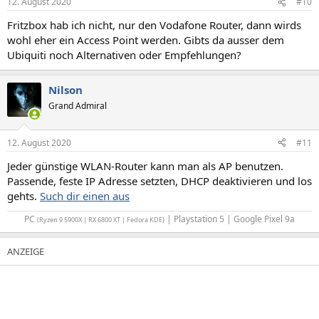
12. August 2020
#10
Fritzbox hab ich nicht, nur den Vodafone Router, dann wirds
wohl eher ein Access Point werden. Gibts da ausser dem
Ubiquiti noch Alternativen oder Empfehlungen?
Nilson
Grand Admiral
12. August 2020
#11
Jeder günstige WLAN-Router kann man als AP benutzen.
Passende, feste IP Adresse setzten, DHCP deaktivieren und los
gehts.
Such dir einen aus
PC
| Playstation 5 | Google Pixel 9a​
(Ryzen 9 5900X | RX 6800 XT | Fedora KDE)