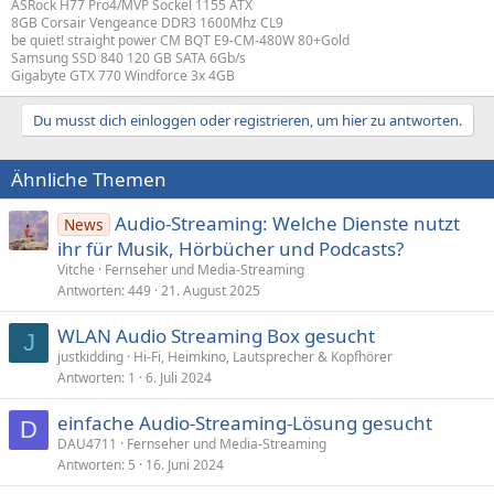
ASRock H77 Pro4/MVP Sockel 1155 ATX
8GB Corsair Vengeance DDR3 1600Mhz CL9
be quiet! straight power CM BQT E9-CM-480W 80+Gold
Samsung SSD 840 120 GB SATA 6Gb/s
Gigabyte GTX 770 Windforce 3x 4GB
Du musst dich einloggen oder registrieren, um hier zu antworten.
Ähnliche Themen
Audio-Streaming: Welche Dienste nutzt
News
ihr für Musik, Hörbücher und Podcasts?
Vitche
Fernseher und Media-Streaming
Antworten
449
21. August 2025
WLAN Audio Streaming Box gesucht
J
justkidding
Hi-Fi, Heimkino, Lautsprecher & Kopfhörer
Antworten
1
6. Juli 2024
einfache Audio-Streaming-Lösung gesucht
D
DAU4711
Fernseher und Media-Streaming
Antworten
5
16. Juni 2024