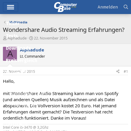
Hauptmenü
Anmelden
Multimedia
Ticker
Wondershare Audio Streaming Erfahrungen?
Tests
E
E
Alphadude
22. November 2015
r
r
Downloads
s
s
Alphadude
A
t
t
Lt. Commander
e
e
Preisvergleich
l
l
l
l
22. November 2015
#1
Forum
e
t
r
a
Hallo,
Aktuelles
m
mit Wondershare Audio Streaming kann man von Spotify
Empfohlene Inhalte
(und anderen Quellen) Musik aufzeichnen und als Datei
Neue Beiträge
abspeichern. Die Vollversion kostet 20 Euro. Hat jemand
Erfahrungen damit gemacht? Die Testversion hat recht
Neueste Aktivitäten
ordentlich funktioniert. Danke im Voraus!
Leserartikel
Intel Core i5-3470 @ 3,2Ghz