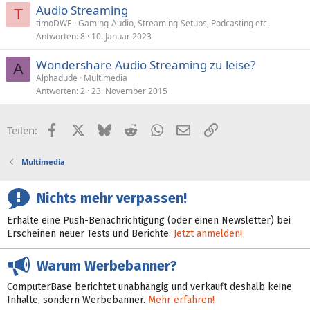
Audio Streaming
T
timoDWE
Gaming-Audio, Streaming-Setups, Podcasting etc.
Antworten
8
10. Januar 2023
Wondershare Audio Streaming zu leise?
A
Alphadude
Multimedia
Antworten
2
23. November 2015
Facebook
X (Twitter)
Bluesky
Reddit
WhatsApp
E-Mail
Link
Teilen:
Multimedia
Nichts mehr verpassen!
Erhalte eine Push-Benachrichtigung (oder einen Newsletter) bei
Erscheinen neuer Tests und Berichte:
Jetzt anmelden!
Warum Werbebanner?
ComputerBase berichtet unabhängig und verkauft deshalb keine
Inhalte, sondern Werbebanner.
Mehr erfahren!