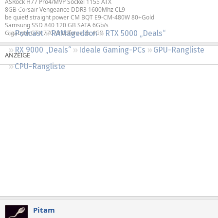
ASRock H77 Pro4/MVP Sockel 1155 ATX
Regeln
8GB Corsair Vengeance DDR3 1600Mhz CL9
be quiet! straight power CM BQT E9-CM-480W 80+Gold
Samsung SSD 840 120 GB SATA 6Gb/s
Gigabyte GTX 770 Windforce 3x 4GB
Podcast
RAMageddon
RTX 5000 „Deals“
RX 9000 „Deals“
Ideale Gaming-PCs
GPU-Rangliste
CPU-Rangliste
Pitam