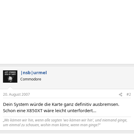
|nsb|urmel
Commodore
20. August 2007
#2
Dein System würde die Karte ganz definitiv ausbremsen.
Schon eine X850XT wäre leicht unterfordert...
„Wo kämen wir hin, wenn alle sagten 'wo kämen wir hin', und niemand ginge,
um einmal zu schauen, wohin man käme, wenn man ginge?“