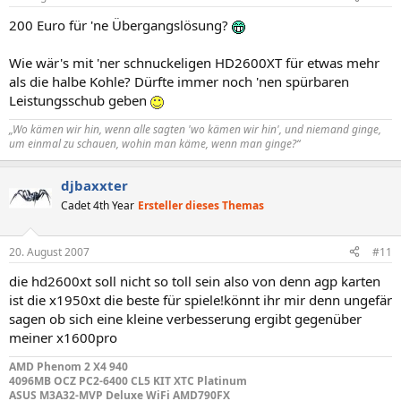
200 Euro für 'ne Übergangslösung?
Wie wär's mit 'ner schnuckeligen HD2600XT für etwas mehr
als die halbe Kohle? Dürfte immer noch 'nen spürbaren
Leistungsschub geben
„Wo kämen wir hin, wenn alle sagten 'wo kämen wir hin', und niemand ginge,
um einmal zu schauen, wohin man käme, wenn man ginge?“
djbaxxter
Cadet 4th Year
Ersteller dieses Themas
20. August 2007
#11
die hd2600xt soll nicht so toll sein also von denn agp karten
ist die x1950xt die beste für spiele!könnt ihr mir denn ungefär
sagen ob sich eine kleine verbesserung ergibt gegenüber
meiner x1600pro
AMD Phenom 2 X4 940
4096MB OCZ PC2-6400 CL5 KIT XTC Platinum
ASUS M3A32-MVP Deluxe WiFi AMD790FX