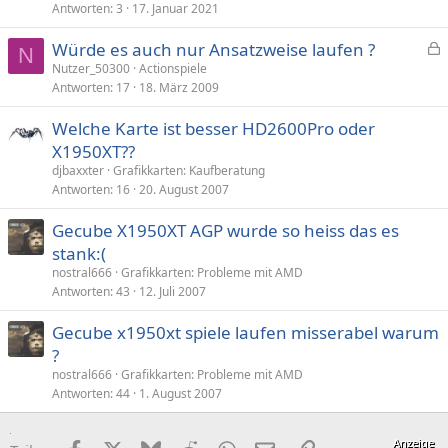
Antworten
3
17. Januar 2021
s
p
Würde es auch nur Ansatzweise laufen ?
e
N
e
Nutzer_50300
Actionspiele
r
Antworten
17
18. März 2009
s
r
p
t
Welche Karte ist besser HD2600Pro oder
e
X1950XT??
r
djbaxxter
Grafikkarten: Kaufberatung
r
Antworten
16
20. August 2007
t
Gecube X1950XT AGP wurde so heiss das es
stank:(
nostral666
Grafikkarten: Probleme mit AMD
Antworten
43
12. Juli 2007
Gecube x1950xt spiele laufen misserabel warum
?
nostral666
Grafikkarten: Probleme mit AMD
Antworten
44
1. August 2007
Facebook
X (Twitter)
Bluesky
Reddit
WhatsApp
E-Mail
Link