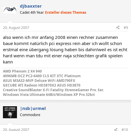
djbaxxter
Cadet 4th Year
Ersteller dieses Themas
20. August 2007
#9
also wenn ich mir anfang 2008 einen rechner zusammen
baue kommt natürlich pci express rein aber ich wollt schon
erstmal eine übergang lösung haben bis dahin!weil es ist echt
hard wenn man tdu mit einer naja schlechten grafik spielen
kann
AMD Phenom 2 X4 940
4096MB OCZ PC2-6400 CL5 KIT XTC Platinum
ASUS M3A32-MVP Deluxe WiFi AMD790FX
GECUBE ATI Radeon HD3870X2 ASUS HD3870
Creative SoundBlaster X-Fi Fatality XtremeGamer Pro. Ser.
Windows Vista Ultimate 64Bit/Windows XP Pro 32bit
|nsb|urmel
Commodore
20. August 2007
#10