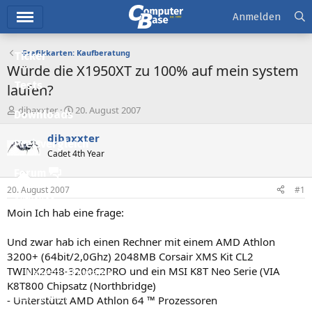
Hauptmenü
Anmelden
Grafikkarten: Kaufberatung
Ticker
Würde die X1950XT zu 100% auf mein system
Tests
laufen?
E
E
djbaxxter
20. August 2007
Downloads
r
r
s
s
djbaxxter
Preisvergleich
t
t
Cadet 4th Year
e
e
l
l
Forum
l
l
20. August 2007
#1
e
t
Aktuelles
r
a
Moin Ich hab eine frage:
m
Empfohlene Inhalte
Und zwar hab ich einen Rechner mit einem AMD Athlon
Neue Beiträge
3200+ (64bit/2,0Ghz) 2048MB Corsair XMS Kit CL2
TWINX2048-3200C2PRO und ein MSI K8T Neo Serie (VIA
Neueste Aktivitäten
K8T800 Chipsatz (Northbridge)
Leserartikel
- Unterstützt AMD Athlon 64 ™ Prozessoren