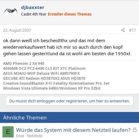
djbaxxter
Cadet 4th Year
Ersteller dieses Themas
22. August 2007
#17
ok dann weiß ich bescheid!thx und das mit dem
wiederverkaufswert hab ich mir so auch durch den kopf
gehen lassen gestern!und da ist wohl am besten die 1950xt
AMD Phenom 2 X4 940
4096MB OCZ PC2-6400 CL5 KIT XTC Platinum
ASUS M3A32-MVP Deluxe WiFi AMD790FX
GECUBE ATI Radeon HD3870X2 ASUS HD3870
Creative SoundBlaster X-Fi Fatality XtremeGamer Pro. Ser.
Windows Vista Ultimate 64Bit/Windows XP Pro 32bit
Du musst dich einloggen oder registrieren, um hier zu antworten.
Ähnliche Themen
Würde das System mit diesem Netzteil laufen?
E
e
Eisie
Netzteile