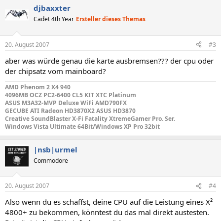
djbaxxter
Cadet 4th Year
Ersteller dieses Themas
20. August 2007
#3
aber was würde genau die karte ausbremsen??? der cpu oder
der chipsatz vom mainboard?
AMD Phenom 2 X4 940
4096MB OCZ PC2-6400 CL5 KIT XTC Platinum
ASUS M3A32-MVP Deluxe WiFi AMD790FX
GECUBE ATI Radeon HD3870X2 ASUS HD3870
Creative SoundBlaster X-Fi Fatality XtremeGamer Pro. Ser.
Windows Vista Ultimate 64Bit/Windows XP Pro 32bit
|nsb|urmel
Commodore
20. August 2007
#4
Also wenn du es schaffst, deine CPU auf die Leistung eines X²
4800+ zu bekommen, könntest du das mal direkt austesten.