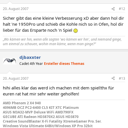
20. August 2007
#12
Sicher gibt das eine kleine Verbesserung xD aber dann hol dir
halt 'ne 1950Pro und schieb die Kohle nich so in Ofen, hol dir
lieber für das Ersparte noch 'n Spiel
„Wo kämen wir hin, wenn alle sagten 'wo kämen wir hin', und niemand ginge,
um einmal zu schauen, wohin man käme, wenn man ginge?“
djbaxxter
Cadet 4th Year
Ersteller dieses Themas
20. August 2007
#13
hihi alles klar das werd ich machen mit dem spiel!thx für
euren rat hat mir sehr weiter geholfen!
AMD Phenom 2 X4 940
4096MB OCZ PC2-6400 CL5 KIT XTC Platinum
ASUS M3A32-MVP Deluxe WiFi AMD790FX
GECUBE ATI Radeon HD3870X2 ASUS HD3870
Creative SoundBlaster X-Fi Fatality XtremeGamer Pro. Ser.
Windows Vista Ultimate 64Bit/Windows XP Pro 32bit