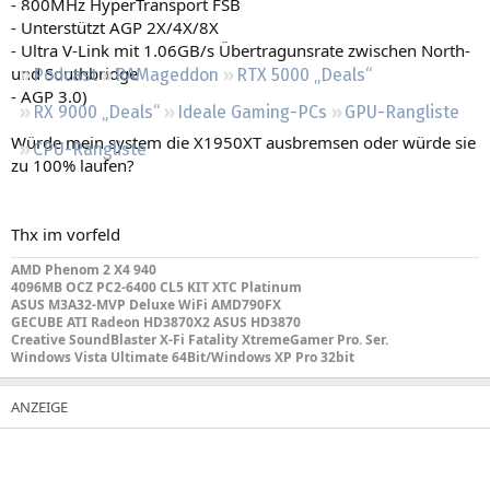
- 800MHz HyperTransport FSB
Regeln
- Unterstützt AGP 2X/4X/8X
- Ultra V-Link mit 1.06GB/s Übertragunsrate zwischen North-
und Southbridge
Podcast
RAMageddon
RTX 5000 „Deals“
- AGP 3.0)
RX 9000 „Deals“
Ideale Gaming-PCs
GPU-Rangliste
Würde mein system die X1950XT ausbremsen oder würde sie
CPU-Rangliste
zu 100% laufen?
Thx im vorfeld
AMD Phenom 2 X4 940
4096MB OCZ PC2-6400 CL5 KIT XTC Platinum
ASUS M3A32-MVP Deluxe WiFi AMD790FX
GECUBE ATI Radeon HD3870X2 ASUS HD3870
Creative SoundBlaster X-Fi Fatality XtremeGamer Pro. Ser.
Windows Vista Ultimate 64Bit/Windows XP Pro 32bit