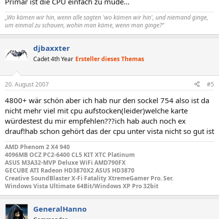
Primär ist die CPU einfach zu müde...
„Wo kämen wir hin, wenn alle sagten 'wo kämen wir hin', und niemand ginge,
um einmal zu schauen, wohin man käme, wenn man ginge?“
djbaxxter
Cadet 4th Year
Ersteller dieses Themas
20. August 2007
#5
4800+ wär schön aber ich hab nur den sockel 754 also ist da
nicht mehr viel mit cpu aufstocken(leider)welche karte
würdestest du mir empfehlen???ich hab auch noch ex
drauf!hab schon gehört das der cpu unter vista nicht so gut ist
AMD Phenom 2 X4 940
4096MB OCZ PC2-6400 CL5 KIT XTC Platinum
ASUS M3A32-MVP Deluxe WiFi AMD790FX
GECUBE ATI Radeon HD3870X2 ASUS HD3870
Creative SoundBlaster X-Fi Fatality XtremeGamer Pro. Ser.
Windows Vista Ultimate 64Bit/Windows XP Pro 32bit
GeneralHanno