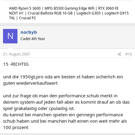
AMD Ryzen 5 3600 | MPG B550I Gaming Edge Wifi | RTX 3060 FE
NZXT H1 | Crucial Ballistix RGB 16 GB | Logitech G305 | Logitech G915
TKL | Crucial P2
norbyb
N
Cadet 4th Year
21. August 2007
#16
15 -RICHTIG
und die 1950gt,pro oda am besten xt haben sicherlich ein
guten wiederverkaufswert
und zur frage ob man den performance schub merkt in
deinem system-auf jeden fall-aber es kommt drauf an ob das
spiel grakalastig oder cpulastig ist.
du kannst bei manchen spielen ein gerinegn performance
schub haben und bei manchen halt einen von weit mehr als
100 prozent