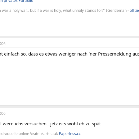
n privates Portfolio
 war a holy war... but if a war is holy, what unholy stands for?" (Gentleman -
offiz
006
ht einfach so, dass es etwas weniger nach 'ner Pressemeldung au
006
 werd ichs versuchen...jetz ists wohl eh zu spät
ndividuelle online Visitenkarte auf:
Paperless.cc