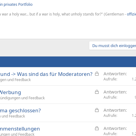
n privates Portfolio
 war a holy war... but if a war is holy, what unholy stands for?" (Gentleman -
offiz
Du musst dich einloggen
G
und -> Was sind das für Moderatoren?
Antworten
e
Aufrufe
1.
gen und Feedback
s
G
 Werbung
Antworten
p
e
Aufrufe
ündigungen und Feedback
e
s
r
G
ma geschlossen?
Antworten
p
r
e
Aufrufe
1.
 und Feedback
e
t
s
r
G
ammenstellungen
Antworten
p
r
e
Aufrufe
1.
ungen und Feedback
e
t