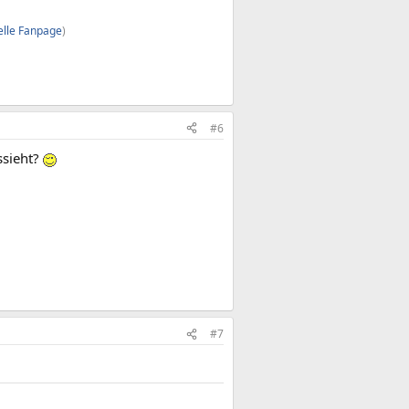
ielle Fanpage
)
#6
ssieht?
#7