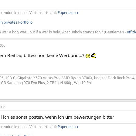
ndividuelle online Visitenkarte auf:
Paperless.cc
n privates Portfolio
 war a holy war... but if a war is holy, what unholy stands for?" (Gentleman -
offiz
006
dem Beitrag bitteschön keine Werbung...?
 R6 USB-C, Gigabyte X570 Aorus Pro, AMD Ryzen 3700X, bequiet Dark Rock Pro 4
GB Samsung 970 Evo Plus, 2 TB Intel 660p, Win 10 Pro
006
ll ich es sonst posten, wenn ich um bewertungen bitte?
ndividuelle online Visitenkarte auf:
Paperless.cc