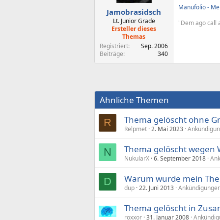
Manufolio - Mei
Jamobrasidsch
Lt. Junior Grade
"Dem ago call a
Ersteller dieses
Themas
Registriert
Sep. 2006
Beiträge
340
Ähnliche Themen
Thema gelöscht ohne Gr
R
Relpmet
2. Mai 2023
Ankündigun
Thema gelöscht wegen
N
NukularX
6. September 2018
Ank
Warum wurde mein The
D
dup
22. Juni 2013
Ankündigungen
Thema gelöscht in Zus
roxxor
31. Januar 2008
Ankündig