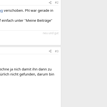
#2
ng
verschoben. PN war gerade in
 einfach unter "Meine Beiträge"
neu und gut
#3
echne ja nich damit ihn dann zu
ürlich nicht gefunden, darum bin