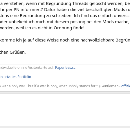
 ja verstehen, wenn mit Begründung Threads gelöscht werden, b
r per PN informiert? Dafür haben die viel beschäftigten Mods na
ens eine Begründung zu schreiben. Ich find das einfach unverschä
 oder unbeliebt ich mich mit diesem posting bei den Mods mache, 
erden, weil ich es nicht in Ordnung finde!
bekomme ich ja auf diese Weise noch eine nachvollziehbare Begrü
ichen Grüßen,
ndividuelle online Visitenkarte auf:
Paperless.cc
n privates Portfolio
 war a holy war... but if a war is holy, what unholy stands for?" (Gentleman -
offiz