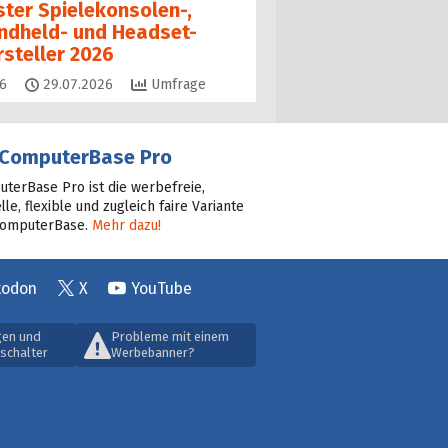
ster Spielekonsolen-,
ndheld- und Headset-
rsteller 2026
Kommentare
6
29.07.2026
Umfrage
ComputerBase Pro
terBase Pro ist die werbefreie,
lle, flexible und zugleich faire Variante
ComputerBase.
Mehr dazu!
todon
X
YouTube
gen und
Probleme mit einem
schalter
Werbebanner?