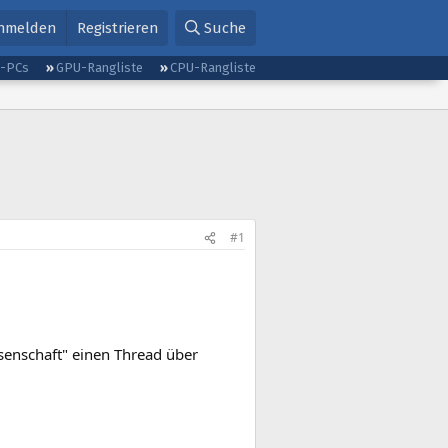
nmelden
Registrieren
Suche
g-PCs
GPU-Rangliste
CPU-Rangliste
#1
enschaft" einen Thread über