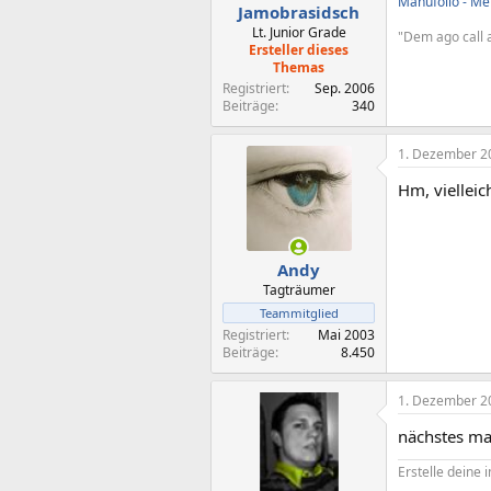
Manufolio - Mei
Jamobrasidsch
Lt. Junior Grade
"Dem ago call a
Ersteller dieses
Themas
Registriert
Sep. 2006
Beiträge
340
1. Dezember 2
Hm, vielleic
Andy
Tagträumer
Teammitglied
Registriert
Mai 2003
Beiträge
8.450
1. Dezember 2
nächstes mal
Erstelle deine i