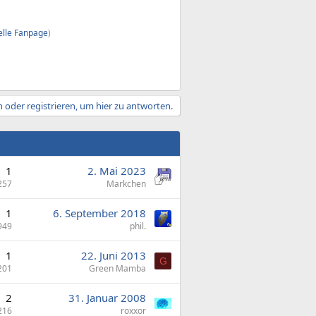
ielle Fanpage
)
 oder registrieren, um hier zu antworten.
1
2. Mai 2023
257
Markchen
1
6. September 2018
949
phil.
1
22. Juni 2013
G
201
Green Mamba
2
31. Januar 2008
216
roxxor