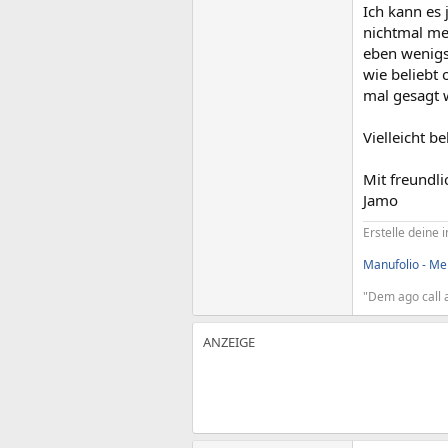
Ich kann es
nichtmal meh
eben wenigst
wie beliebt
mal gesagt w
Vielleicht 
Mit freundl
Jamo
Erstelle deine i
Manufolio - Mei
"Dem ago call a