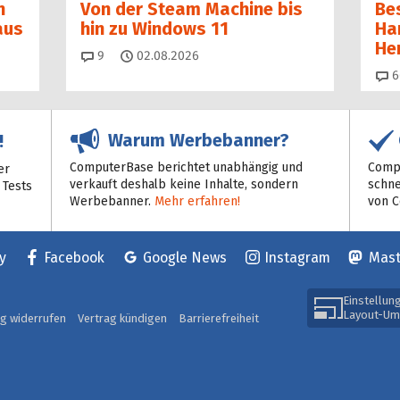
n
Von der Steam Machine bis
Be
aus
hin zu Windows 11
Ha
He
Kommentare
9
02.08.2026
6
Warum Werbebanner?
!
ComputerBase berichtet unabhängig und
Compu
er
verkauft deshalb keine Inhalte, sondern
schne
 Tests
Werbebanner.
Mehr erfahren!
von 
y
Facebook
Google News
Instagram
Mas
Einstellun
Layout-Um
ag widerrufen
Vertrag kündigen
Barrierefreiheit