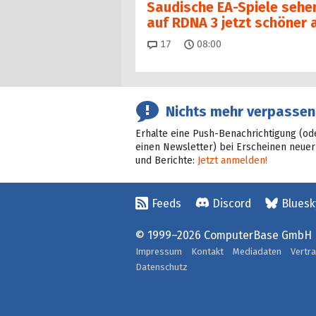
Saudische EA-Spiele sehe
auf RDNA 3 jetzt schöner 
Kommentare
17
08:00
Nichts mehr verpassen
Erhalte eine Push-Benachrichtigung (od
einen Newsletter) bei Erscheinen neuer
und Berichte:
Jetzt anmelden!
Feeds
Discord
Bluesk
© 1999–2026 ComputerBase GmbH
Impressum
Kontakt
Mediadaten
Vertr
Datenschutz