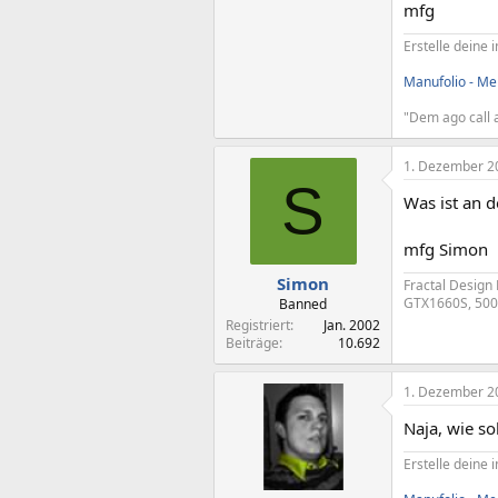
mfg
Erstelle deine i
Manufolio - Mei
"Dem ago call a
1. Dezember 2
S
Was ist an 
mfg Simon
Simon
Fractal Design
GTX1660S, 500 
Banned
Registriert
Jan. 2002
Beiträge
10.692
1. Dezember 2
Naja, wie so
Erstelle deine i