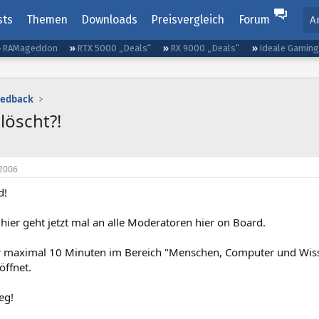
sts
Themen
Downloads
Preisvergleich
Forum
A
RAMageddon
RTX 5000 „Deals“
RX 9000 „Deals“
Ideale Gamin
eedback
öscht?!
2006
d!
hier geht jetzt mal an alle Moderatoren hier on Board.
r maximal 10 Minuten im Bereich "Menschen, Computer und Wiss
öffnet.
weg!