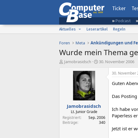
Ticker
Te
Podcast
Aktuelles
Leserartikel
Regeln
Foren
Meta
Ankündigungen und F
Wurde mein Thema gel
E
E
Jamobrasidsch
30. November 2006
r
r
s
s
30. November 
t
t
Guten Aben
e
e
l
l
l
l
Das Posting 
e
t
Jamobrasidsch
r
a
Ich habe vo
m
Lt. Junior Grade
Paperless er
Registriert
Sep. 2006
Beiträge
340
Jetzt ist er 