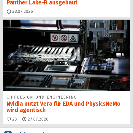
Panther Lake-R ausgebaut
28.07.2026
CHIPDESIGN UND ENGINEERING
Nvidia nutzt Vera für EDA und PhysicsNeMo
wird agentisch
Kommentare
23
27.07.2026