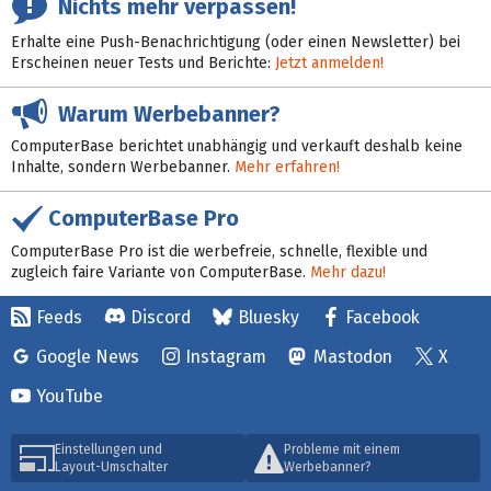
Nichts mehr verpassen!
Erhalte eine Push-Benachrichtigung (oder einen Newsletter) bei
Erscheinen neuer Tests und Berichte:
Jetzt anmelden!
Warum Werbebanner?
ComputerBase berichtet unabhängig und verkauft deshalb keine
Inhalte, sondern Werbebanner.
Mehr erfahren!
ComputerBase Pro
ComputerBase Pro ist die werbefreie, schnelle, flexible und
zugleich faire Variante von ComputerBase.
Mehr dazu!
Feeds
Discord
Bluesky
Facebook
Google News
Instagram
Mastodon
X
YouTube
Einstellungen und
Probleme mit einem
Layout-Umschalter
Werbebanner?