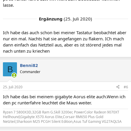
lasse.
Ergänzung
(
25. Juli 2020
)
Ich habe das auch schon bei meiner Tastatur beobachtet aber
nur ein mal. Nachts hat sie angefangen zu flakern. ICh mach
dann einfach das Netzteil aus, aber es ist störend jedes mal
nach unten zu kriechen
Benni82
B
Commander
25. Juli 2020
#6
Ich habe das bei meinem gigabyte Aorus elite auch.Wenn ich
den pc runterfahre leuchtet die Maus weiter.
Ryzen 7 5800X3D,32GB Ram G.Skill 3200er, PowerColor Radeon 9070XT
Hellhound,Gigabyte X570 Aorus Elite,Corsair RM650 Plus Gold
Netzteil,Sharkoon M25 PCGH Silent Edition,Asus Tuf Gaming VG27AQL5A