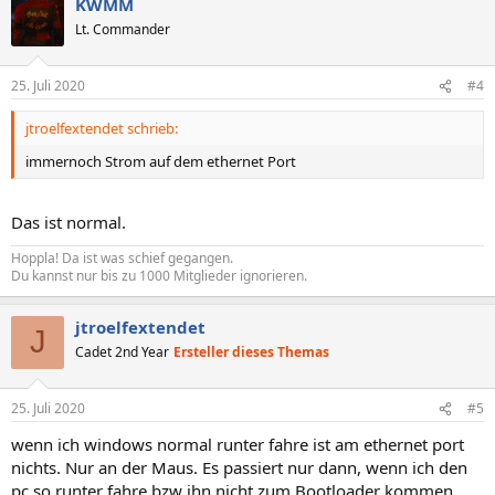
KWMM
k
t
Lt. Commander
i
o
n
25. Juli 2020
#4
e
n
jtroelfextendet schrieb:
:
immernoch Strom auf dem ethernet Port
Das ist normal.
Hoppla! Da ist was schief gegangen.
Du kannst nur bis zu 1000 Mitglieder ignorieren.
jtroelfextendet
J
Cadet 2nd Year
Ersteller dieses Themas
25. Juli 2020
#5
wenn ich windows normal runter fahre ist am ethernet port
nichts. Nur an der Maus. Es passiert nur dann, wenn ich den
pc so runter fahre bzw ihn nicht zum Bootloader kommen