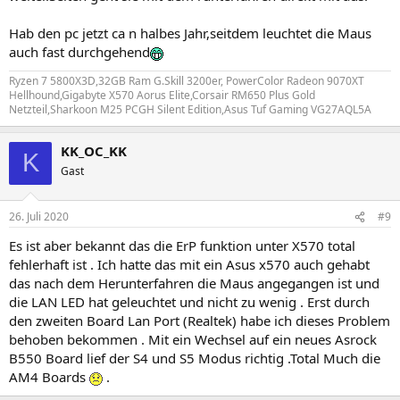
Hab den pc jetzt ca n halbes Jahr,seitdem leuchtet die Maus
auch fast durchgehend
Ryzen 7 5800X3D,32GB Ram G.Skill 3200er, PowerColor Radeon 9070XT
Hellhound,Gigabyte X570 Aorus Elite,Corsair RM650 Plus Gold
Netzteil,Sharkoon M25 PCGH Silent Edition,Asus Tuf Gaming VG27AQL5A
KK_OC_KK
K
Gast
26. Juli 2020
#9
Es ist aber bekannt das die ErP funktion unter X570 total
fehlerhaft ist . Ich hatte das mit ein Asus x570 auch gehabt
das nach dem Herunterfahren die Maus angegangen ist und
die LAN LED hat geleuchtet und nicht zu wenig . Erst durch
den zweiten Board Lan Port (Realtek) habe ich dieses Problem
behoben bekommen . Mit ein Wechsel auf ein neues Asrock
B550 Board lief der S4 und S5 Modus richtig .Total Much die
AM4 Boards
.