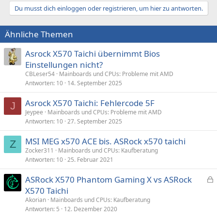
Du musst dich einloggen oder registrieren, um hier zu antworten.
Ähnliche Themen
Asrock X570 Taichi übernimmt Bios
Einstellungen nicht?
CBLeser54
Mainboards und CPUs: Probleme mit AMD
Antworten
10
14. September 2025
Asrock X570 Taichi: Fehlercode 5F
J
Jeypee
Mainboards und CPUs: Probleme mit AMD
Antworten
10
27. September 2025
MSI MEG x570 ACE bis. ASRock x570 taichi
Z
Zocker311
Mainboards und CPUs: Kaufberatung
Antworten
10
25. Februar 2021
ASRock X570 Phantom Gaming X vs ASRock
e
X570 Taichi
s
Akorian
Mainboards und CPUs: Kaufberatung
p
Antworten
5
12. Dezember 2020