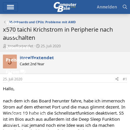
Hauptmenü
Anmelden
Mainboards und CPUs: Probleme mit AMD
Ticker
x570 taichi Krichstrom in Peripherie nach
Tests
ausschalten
E
E
jtroelfextendet
25. Juli 2020
Downloads
r
r
s
s
jtroelfextendet
J
Preisvergleich
t
t
Cadet 2nd Year
e
e
l
l
Forum
l
l
25. Juli 2020
#1
e
t
Aktuelles
r
a
Hallo,
m
Empfohlene Inhalte
nach dem ich das Board herunter fahre, habe ich immernoch
Neue Beiträge
Strom auf dem ethernet Port und die maus glimmt dezent. In
Windows 10 habe ich die Schnellstartfunktion deaktiviert. S5
Neueste Aktivitäten
ist im Bios auch aus außerdem ist die Deep Sleep Funktion
Leserartikel
aktiviert. Hat jemand noch eine Idee was ich da machen