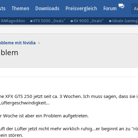
sts
Themen
Downloads
Preisvergleich
Forum
A
RAMageddon
RTX 5000 „Deals“
RX 9000 „Deals“
Ideale Gamin
obleme mit Nvidia
oblem
e XFX GTS 250 jetzt seit ca. 3 Wochen. Ich muss sagen, dass sie i
üftergeschwindigkeit...
er Woche ist aber ein Problem aufgetreten.
ft der Lüfter jetzt nicht mehr wirklich ruhig...er beginnt an zu "r
in stören.