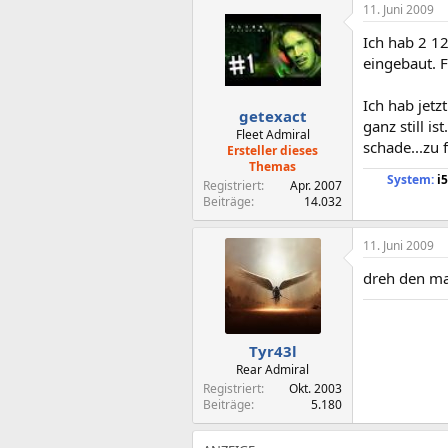
11. Juni 2009
Ich hab 2 12
eingebaut. 
Ich hab jetz
getexact
ganz still i
Fleet Admiral
schade...zu 
Ersteller dieses
Themas
System:
i5
Registriert
Apr. 2007
Beiträge
14.032
11. Juni 2009
dreh den mal
Tyr43l
Rear Admiral
Registriert
Okt. 2003
Beiträge
5.180