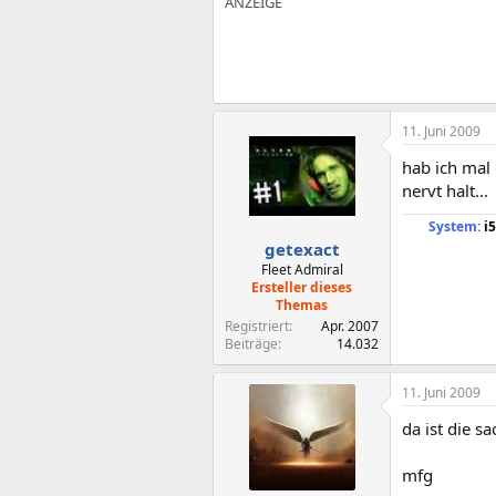
11. Juni 2009
hab ich mal 
nervt halt...
System:
i5
getexact
Fleet Admiral
Ersteller dieses
Themas
Registriert
Apr. 2007
Beiträge
14.032
11. Juni 2009
da ist die s
mfg