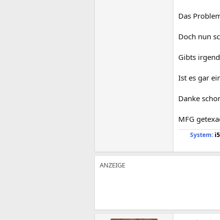
Das Problem
Doch nun sch
Gibts irgen
Ist es gar e
Danke schon
MFG getexa
System:
i5