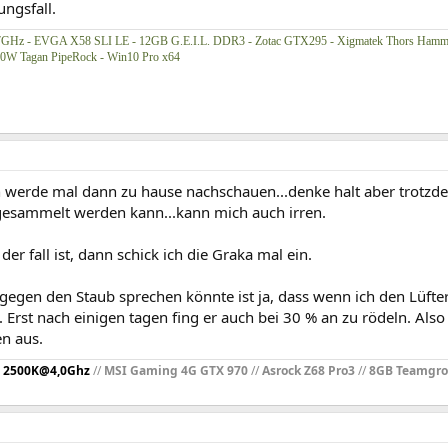
ngsfall.
77GHz - EVGA X58 SLI LE - 12GB G.E.I.L. DDR3 - Zotac GTX295 - Xigmatek Thors Hamm
00W Tagan PipeRock - Win10 Pro x64
ch werde mal dann zu hause nachschauen...denke halt aber trotzd
gesammelt werden kann...kann mich auch irren.
der fall ist, dann schick ich die Graka mal ein.
gegen den Staub sprechen könnte ist ja, dass wenn ich den Lüfter
. Erst nach einigen tagen fing er auch bei 30 % an zu rödeln. Al
n aus.
 2500K@4,0Ghz
//
MSI Gaming 4G GTX 970
//
Asrock Z68 Pro3
//
8GB Teamgr