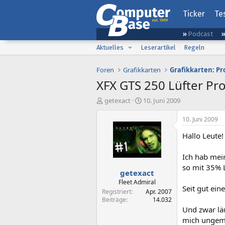
Ticker
Te
Podcast
Aktuelles
Leserartikel
Regeln
Foren
Grafikkarten
Grafikkarten: Pr
XFX GTS 250 Lüfter Pr
E
E
getexact
10. Juni 2009
r
r
s
s
10. Juni 2009
t
t
Hallo Leute!
e
e
l
l
l
l
Ich hab mein
e
t
so mit 35% L
getexact
r
a
m
Fleet Admiral
Seit gut ein
Registriert
Apr. 2007
Beiträge
14.032
Und zwar läu
mich ungeme