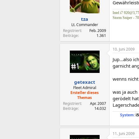
Gewährleistu
Intel i7 920@3,
Storm Sniper - 7
tza
Lt. Commander
Registriert
Feb. 2009
Beiträge
1.361
10. Juni 2009
Jup...also i
garnicht an
wenns nicht 
getexact
Fleet Admiral
was ja auch 
Ersteller dieses
Themas
gerödelt hat
Registriert
Apr. 2007
Lagerschade
Beiträge
14.032
System:
i5
11. Juni 2009