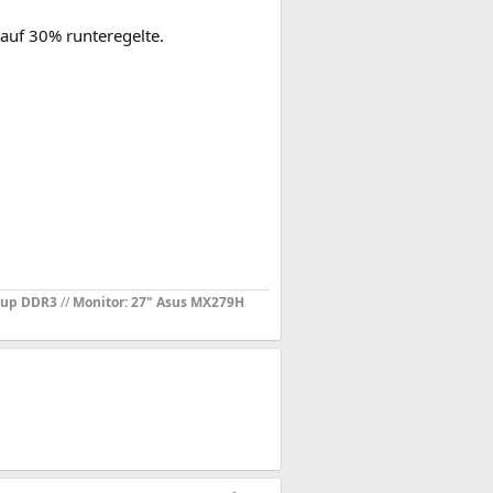
auf 30% runteregelte.
oup DDR3
//
Monitor: 27" Asus MX279H