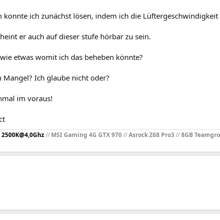
 konnte ich zunächst lösen, indem ich die Lüftergeschwindigkeit 
eint er auch auf dieser stufe hörbar zu sein.
dwie etwas womit ich das beheben könnte?
in Mangel? Ich glaube nicht oder?
mal im voraus!
ct
 2500K@4,0Ghz
//
MSI Gaming 4G GTX 970
//
Asrock Z68 Pro3
//
8GB Teamgr