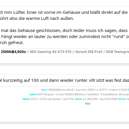
0 mm Lüfter. Einer ist vorne im Gehäuse und bläßt direkt auf die 
Führt also die warme Luft nach außen.
t mal das Gehäuse geschlossen, doch leider muss ich sagen, dass
st. Fängt wieder an lauter zu werden oder zumindest nicht "rund" 
früh gefreut.
 2500K@4,0Ghz
//
MSI Gaming 4G GTX 970
//
Asrock Z68 Pro3
//
8GB Teamgr
 kurzzeitig auf 100 und dann wieder runter. vllt sitzt was fest d
Herz
10900K@Macho RevB - Asus Strix Z490 E u. 4070 Ti- Trident Z 32GB
Seele
NZXT Tempest - Corsair RMi850 @Bitfenix CableMod - 6 NoiseBlocker @Cors
Tasten
G915 + G703 Lightspeed - Lievd XXL
Sehen
LG 38GL950 - Asus PG278QR
Hören
Te
Klick