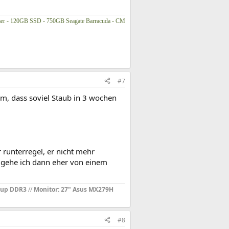
er - 120GB SSD - 750GB Seagate Barracuda - CM
#7
em, dass soviel Staub in 3 wochen
 runterregel, er nicht mehr
so gehe ich dann eher von einem
oup DDR3
//
Monitor: 27" Asus MX279H
#8