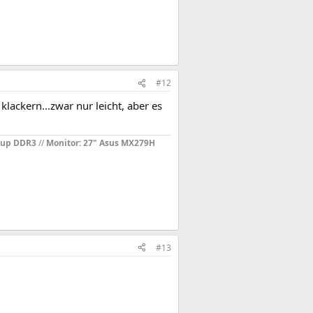
#12
lackern...zwar nur leicht, aber es
oup DDR3
//
Monitor: 27" Asus MX279H
#13