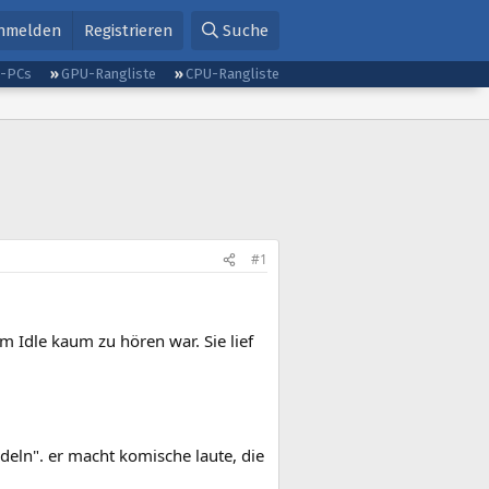
nmelden
Registrieren
Suche
g-PCs
GPU-Rangliste
CPU-Rangliste
#1
m Idle kaum zu hören war. Sie lief
ödeln". er macht komische laute, die