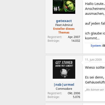
Hallo Leute.
Anscheinend 
ausmachen, 
getexact
auf jeden fal
Fleet Admiral
Ersteller dieses
Themas
ich glaube 
Registriert
Apr. 2007
kommt...
Beiträge
14.032
System:
i5
11. Juni 2009
Wieso sollt
Es sei denn,
Gehäuselüft
|nsb|urmel
Commodore
„Wo kämen wir 
Registriert
Okt. 2006
Beiträge
5.076