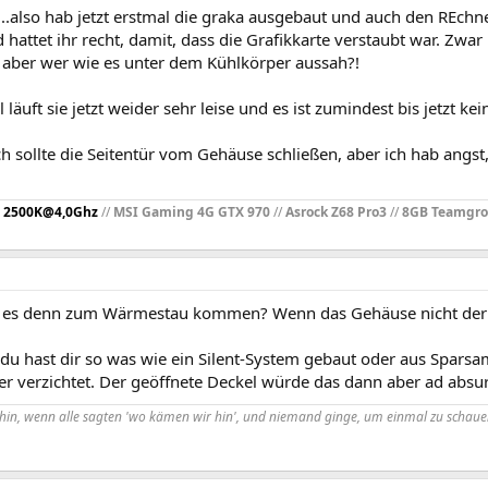
...also hab jetzt erstmal die graka ausgebaut und auch den REch
hattet ihr recht, damit, dass die Grafikkarte verstaubt war. Zwar
aber wer wie es unter dem Kühlkörper aussah?!
l läuft sie jetzt weider sehr leise und es ist zumindest bis jetzt k
ich sollte die Seitentür vom Gehäuse schließen, aber ich hab ang
 2500K@4,0Ghz
//
MSI Gaming 4G GTX 970
//
Asrock Z68 Pro3
//
8GB Teamgr
e es denn zum Wärmestau kommen? Wenn das Gehäuse nicht der letz
 du hast dir so was wie ein Silent-System gebaut oder aus Sparsamk
er verzichtet. Der geöffnete Deckel würde das dann aber ad abs
hin, wenn alle sagten 'wo kämen wir hin', und niemand ginge, um einmal zu scha