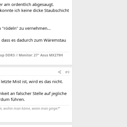
ner am ordentlich abgesaugt.
 konnte ich keine dicke Staubschicht
ein "rödeln" zu vernehmen...
st, dass es dadurch zum Wäremstau
oup DDR3
//
Monitor: 27" Asus MX279H
#9
te Mist ist, wird es das nicht.
eit an falscher Stelle auf jegliche
urdum führen.
uen, wohin man käme, wenn man ginge?“