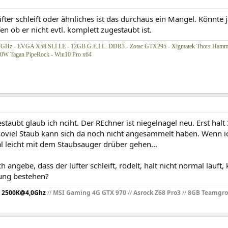
ter schleift oder ähnliches ist das durchaus ein Mangel. Könnte
en ob er nicht evtl. komplett zugestaubt ist.
77GHz - EVGA X58 SLI LE - 12GB G.E.I.L. DDR3 - Zotac GTX295 - Xigmatek Thors Hamm
00W Tagan PipeRock - Win10 Pro x64
staubt glaub ich nciht. Der REchner ist niegelnagel neu. Erst hal
 soviel Staub kann sich da noch nicht angesammelt haben. Wenn i
al leicht mit dem Staubsauger drüber gehen...
h angebe, dass der lüfter schleift, rödelt, halt nicht normal läuft
ung bestehen?
 2500K@4,0Ghz
//
MSI Gaming 4G GTX 970
//
Asrock Z68 Pro3
//
8GB Teamgr