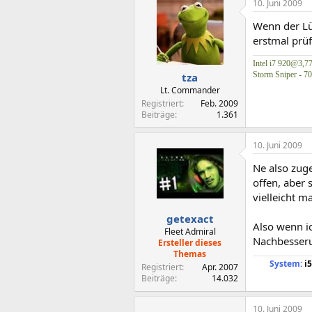
10. Juni 2009
Wenn der Lüf
erstmal prüf
Intel i7 920@3,
Storm Sniper - 7
tza
Lt. Commander
Registriert
Feb. 2009
Beiträge
1.361
10. Juni 2009
Ne also zuge
offen, aber
vielleicht m
getexact
Also wenn ic
Fleet Admiral
Nachbesser
Ersteller dieses
Themas
System:
i5
Registriert
Apr. 2007
Beiträge
14.032
10. Juni 2009