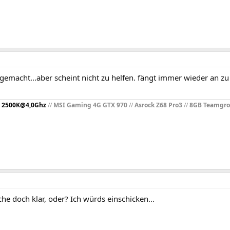
gemacht...aber scheint nicht zu helfen. fängt immer wieder an zu k
 2500K@4,0Ghz
//
MSI Gaming 4G GTX 970
//
Asrock Z68 Pro3
//
8GB Teamgr
ache doch klar, oder? Ich würds einschicken...