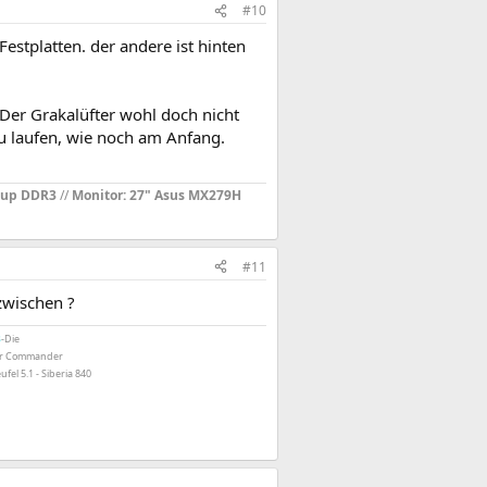
#10
Festplatten. der andere ist hinten
 Der Grakalüfter wohl doch nicht
zu laufen, wie noch am Anfang.
oup DDR3
//
Monitor: 27" Asus MX279H
#11
azwischen ?
B
-Die
air Commander
ufel 5.1 - Siberia 840