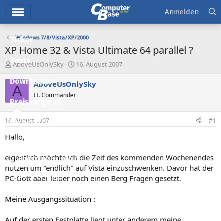
Hauptmenü
Anmelden
Windows 7/8/Vista/XP/2000
Ticker
XP Home 32 & Vista Ultimate 64 parallel ?
Tests
E
E
AboveUsOnlySky
16. August 2007
r
r
Downloads
s
s
AboveUsOnlySky
A
t
t
Lt. Commander
e
e
Preisvergleich
l
l
l
l
16. August 2007
#1
Forum
e
t
r
a
Hallo,
Aktuelles
m
eigentlich möchte ich die Zeit des kommenden Wochenendes
Empfohlene Inhalte
nutzen um "endlich" auf Vista einzuschwenken. Davor hat der
Neue Beiträge
PC-Gott aber leider noch einen Berg Fragen gesetzt.
Neueste Aktivitäten
Meine Ausgangssituation :
Leserartikel
Auf der ersten Festplatte liegt unter anderem meine