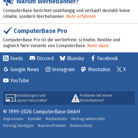
Warum Werbebanner?
ComputerBase berichtet unabhängig und verkauft deshalb keine
Inhalte, sondern Werbebanner.
Mehr erfahren!
ComputerBase Pro
ComputerBase Pro ist die werbefreie, schnelle, flexible und
zugleich faire Variante von ComputerBase.
Mehr dazu!
Feeds
Discord
Bluesky
Facebook
Google News
Instagram
Mastodon
X
YouTube
Einstellungen und
Probleme mit einem
Layout-Umschalter
Werbebanner?
© 1999–2026 ComputerBase GmbH
Impressum
Kontakt
Mediadaten
Vertrag widerrufen
Vertrag kündigen
Barrierefreiheit
Datenschutz