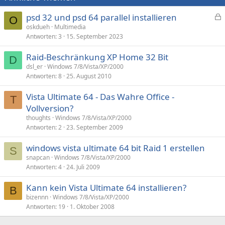
psd 32 und psd 64 parallel installieren
O
e
oskdueh
Multimedia
Antworten
3
15. September 2023
s
p
Raid-Beschränkung XP Home 32 Bit
e
D
dsl_er
Windows 7/8/Vista/XP/2000
r
Antworten
8
25. August 2010
r
t
Vista Ultimate 64 - Das Wahre Office -
T
Vollversion?
thoughts
Windows 7/8/Vista/XP/2000
Antworten
2
23. September 2009
windows vista ultimate 64 bit Raid 1 erstellen
S
snapcan
Windows 7/8/Vista/XP/2000
Antworten
4
24. Juli 2009
Kann kein Vista Ultimate 64 installieren?
B
bizennn
Windows 7/8/Vista/XP/2000
Antworten
19
1. Oktober 2008