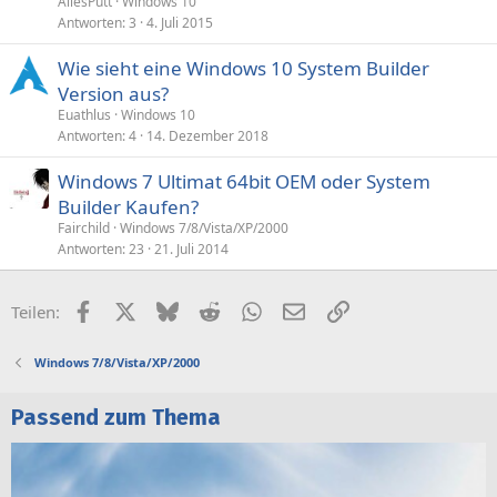
AllesPutt
Windows 10
Antworten
3
4. Juli 2015
Wie sieht eine Windows 10 System Builder
Version aus?
Euathlus
Windows 10
Antworten
4
14. Dezember 2018
Windows 7 Ultimat 64bit OEM oder System
Builder Kaufen?
Fairchild
Windows 7/8/Vista/XP/2000
Antworten
23
21. Juli 2014
Facebook
X (Twitter)
Bluesky
Reddit
WhatsApp
E-Mail
Link
Teilen:
Windows 7/8/Vista/XP/2000
Passend zum Thema