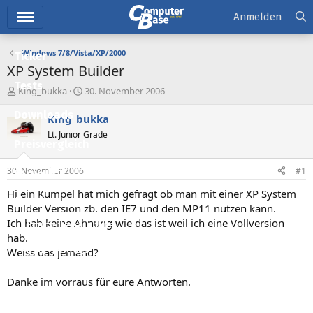
Hauptmenü
Anmelden
Windows 7/8/Vista/XP/2000
Ticker
XP System Builder
Tests
E
E
King_bukka
30. November 2006
r
r
Downloads
s
s
King_bukka
t
t
Lt. Junior Grade
e
e
Preisvergleich
l
l
l
l
30. November 2006
#1
Forum
e
t
r
a
Hi ein Kumpel hat mich gefragt ob man mit einer XP System
Aktuelles
m
Builder Version zb. den IE7 und den MP11 nutzen kann.
Ich hab keine Ahnung wie das ist weil ich eine Vollversion
Empfohlene Inhalte
hab.
Neue Beiträge
Weiss das jemand?
Neueste Aktivitäten
Danke im vorraus für eure Antworten.
Leserartikel