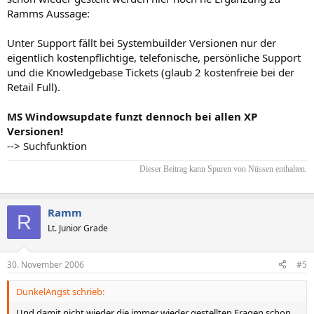
Ramms Aussage:
Unter Support fällt bei Systembuilder Versionen nur der
eigentlich kostenpflichtige, telefonische, persönliche Support
und die Knowledgebase Tickets (glaub 2 kostenfreie bei der
Retail Full).
MS Windowsupdate funzt dennoch bei allen XP
Versionen!
--> Suchfunktion
Dieser Beitrag kann Spuren von Nüssen enthalten.​
Ramm
R
Lt. Junior Grade
30. November 2006
#5
DunkelAngst schrieb:
Und damit nicht
wieder
die immer
wieder
gestellten Fragen schon