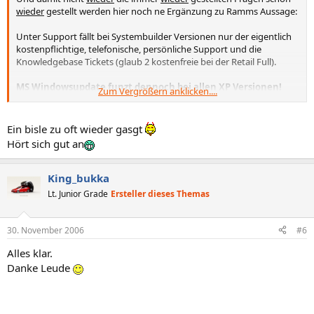
wieder
gestellt werden hier noch ne Ergänzung zu Ramms Aussage:
Unter Support fällt bei Systembuilder Versionen nur der eigentlich
kostenpflichtige, telefonische, persönliche Support und die
Knowledgebase Tickets (glaub 2 kostenfreie bei der Retail Full).
MS Windowsupdate funzt dennoch bei allen XP Versionen!
Zum Vergrößern anklicken....
--> Suchfunktion
Ein bisle zu oft wieder gasgt
Hört sich gut an
King_bukka
Lt. Junior Grade
Ersteller dieses Themas
30. November 2006
#6
Alles klar.
Danke Leude