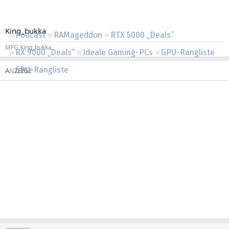
Regeln
King_bukka
Podcast
RAMageddon
RTX 5000 „Deals“
MFG King_bukka
RX 9000 „Deals“
Ideale Gaming-PCs
GPU-Rangliste
CPU-Rangliste