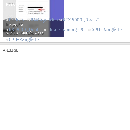
Regeln
Podcast
RAMageddon
RTX 5000 „Deals“
linksys.JPG
RX 9000 „Deals“
Ideale Gaming-PCs
GPU-Rangliste
67,8 KB · Aufrufe: 4.515
CPU-Rangliste