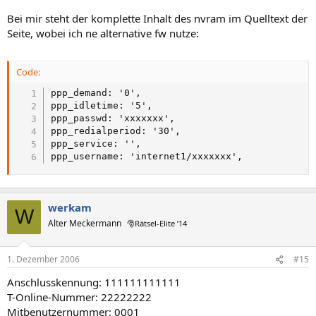
Bei mir steht der komplette Inhalt des nvram im Quelltext der
Seite, wobei ich ne alternative fw nutze:
Code:
ppp_demand: '0',

ppp_idletime: '5',

ppp_passwd: 'xxxxxxx',

ppp_redialperiod: '30',

ppp_service: '',

ppp_username: 'internet1/xxxxxxx',
werkam
W
Alter Meckermann
🎅Rätsel-Elite ’14
1. Dezember 2006
#15
Anschlusskennung: 111111111111
T-Online-Nummer: 22222222
Mitbenutzernummer: 0001