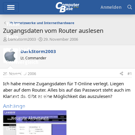
Hauptmenü
Anmelden
Heimnetzwerke und Internethardware
Ticker
Zugangsdaten vom Router auslesen
Tests
E
E
DarkStorm2003
29. November 2006
r
r
Downloads
s
s
DarkStorm2003
t
t
Lt. Commander
e
e
Preisvergleich
l
l
l
l
29. November 2006
#1
Forum
e
t
r
a
Ich habe meine Zugangsdaten für T-Online verlegt. Liegen
Aktuelles
m
aber auf dem Router. Alles bis auf das Passwort steht auch im
Klartext da. Gibt es eine Möglichkeit das auszulesen?
Empfohlene Inhalte
Anhänge
Neue Beiträge
Neueste Aktivitäten
Leserartikel