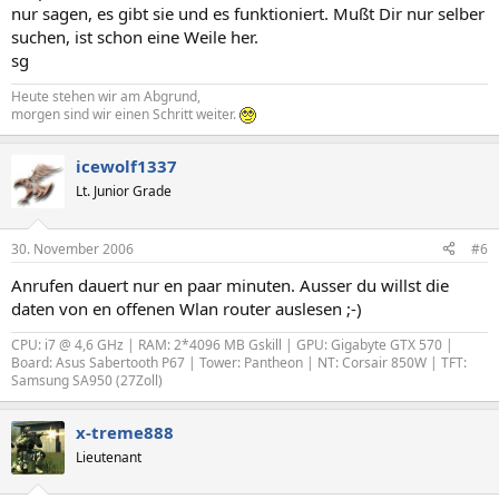
nur sagen, es gibt sie und es funktioniert. Mußt Dir nur selber
suchen, ist schon eine Weile her.
sg
Heute stehen wir am Abgrund,
morgen sind wir einen Schritt weiter.
icewolf1337
Lt. Junior Grade
30. November 2006
#6
Anrufen dauert nur en paar minuten. Ausser du willst die
daten von en offenen Wlan router auslesen ;-)
CPU: i7 @ 4,6 GHz | RAM: 2*4096 MB Gskill | GPU: Gigabyte GTX 570 |
Board: Asus Sabertooth P67 | Tower: Pantheon | NT: Corsair 850W | TFT:
Samsung SA950 (27Zoll)
x-treme888
Lieutenant