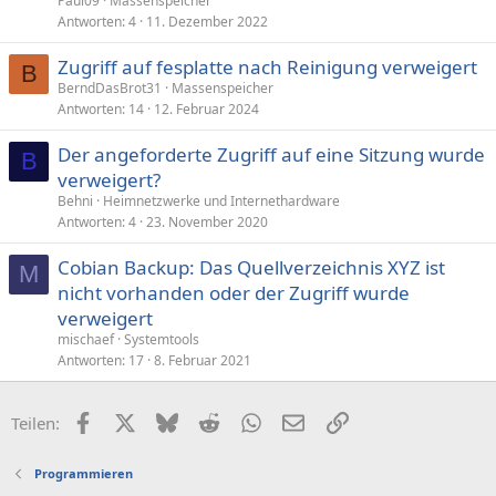
Paul09
Massenspeicher
Antworten
4
11. Dezember 2022
Zugriff auf fesplatte nach Reinigung verweigert
B
BerndDasBrot31
Massenspeicher
Antworten
14
12. Februar 2024
Der angeforderte Zugriff auf eine Sitzung wurde
B
verweigert?
Behni
Heimnetzwerke und Internethardware
Antworten
4
23. November 2020
Cobian Backup: Das Quellverzeichnis XYZ ist
M
nicht vorhanden oder der Zugriff wurde
verweigert
mischaef
Systemtools
Antworten
17
8. Februar 2021
Facebook
X (Twitter)
Bluesky
Reddit
WhatsApp
E-Mail
Link
Teilen:
Programmieren