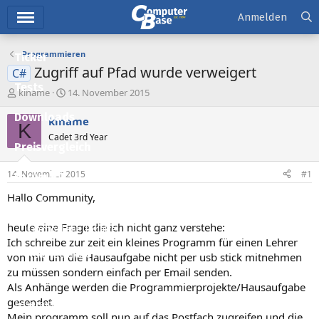
Hauptmenü
Anmelden
Programmieren
Ticker
Zugriff auf Pfad wurde verweigert
C#
Tests
E
E
kiname
14. November 2015
r
r
Downloads
s
s
kiname
K
t
t
Cadet 3rd Year
e
e
Preisvergleich
l
l
l
l
14. November 2015
#1
Forum
e
t
r
a
Hallo Community,
Aktuelles
m
heute eine Frage die ich nicht ganz verstehe:
Empfohlene Inhalte
Ich schreibe zur zeit ein kleines Programm für einen Lehrer
Neue Beiträge
von mir um die Hausaufgabe nicht per usb stick mitnehmen
zu müssen sondern einfach per Email senden.
Neueste Aktivitäten
Als Anhänge werden die Programmierprojekte/Hausaufgabe
gesendet.
Leserartikel
Mein programm soll nun auf das Postfach zugreifen und die