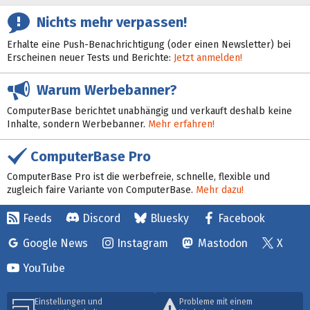
Nichts mehr verpassen!
Erhalte eine Push-Benachrichtigung (oder einen Newsletter) bei
Erscheinen neuer Tests und Berichte:
Jetzt anmelden!
Warum Werbebanner?
ComputerBase berichtet unabhängig und verkauft deshalb keine
Inhalte, sondern Werbebanner.
Mehr erfahren!
ComputerBase Pro
ComputerBase Pro ist die werbefreie, schnelle, flexible und
zugleich faire Variante von ComputerBase.
Mehr dazu!
Feeds
Discord
Bluesky
Facebook
Google News
Instagram
Mastodon
X
YouTube
Einstellungen und
Probleme mit einem