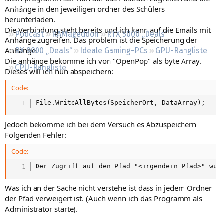
Regeln
Anhänge in den jeweiligen ordner des Schülers
herunterladen.
Die Verbindung steht bereits und ich kann auf die Emails mit
Podcast
RAMageddon
RTX 5000 „Deals“
Anhänge zugreifen. Das problem ist die Speicherung der
Anhänge.
RX 9000 „Deals“
Ideale Gaming-PCs
GPU-Rangliste
Die anhänge bekomme ich von "OpenPop" als byte Array.
CPU-Rangliste
Dieses will ich nun abspeichern:
Code:
File.WriteAllBytes(SpeicherOrt, DataArray);
Jedoch bekomme ich bei dem Versuch es Abzuspeichern
Folgenden Fehler:
Code:
Der Zugriff auf den Pfad "<irgendein Pfad>" wu
Was ich an der Sache nicht verstehe ist dass in jedem Ordner
der Pfad verweigert ist. (Auch wenn ich das Programm als
Administrator starte).