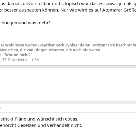
s damals unvorstellbar und Utopisch war das es sowas jemals ge
r besser ausbauten können. Nur wie wird es auf Atomarer Größ
schon jemand was mehr?
r Welt lösen weder Skeptiker noch Zyniker deren Horizont sich beschränkt a
Menschen, die von Dingen träumen, die noch nie waren.
n: "Warum nicht?"
, 35. Präsident der USA
0
strickt Pläne und wünscht sich etwas.
gehorcht Gesetzen und verhandelt nicht.