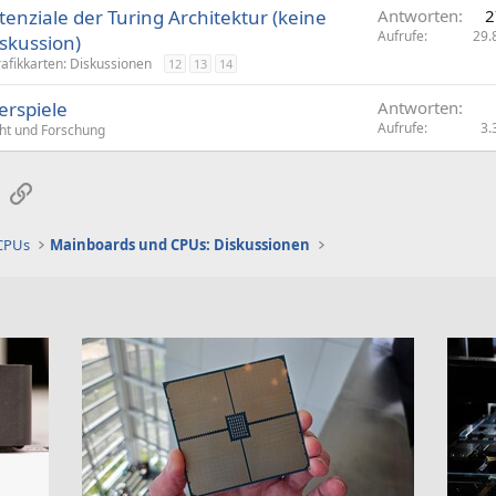
enziale der Turing Architektur (keine
Antworten
2
Aufrufe
29.
skussion)
afikkarten: Diskussionen
12
13
14
erspiele
Antworten
Aufrufe
3.
cht und Forschung
sApp
E-Mail
Link
 CPUs
Mainboards und CPUs: Diskussionen