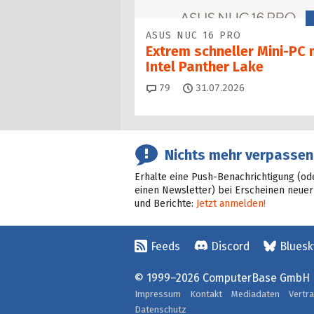
ASUS NUC 16 PRO
Extrem schneller Mini-PC 
Intel Panther Lake
Kommentare
79
31.07.2026
Nichts mehr verpassen
Erhalte eine Push-Benachrichtigung (od
einen Newsletter) bei Erscheinen neuer
und Berichte:
Jetzt anmelden!
Feeds
Discord
Bluesk
© 1999–2026 ComputerBase GmbH
Impressum
Kontakt
Mediadaten
Vertr
Datenschutz