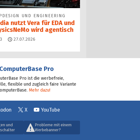
PDESIGN UND ENGINEERING
dia nutzt Vera für EDA und
ysicsNeMo wird agentisch
Kommentare
3
27.07.2026
ComputerBase Pro
terBase Pro ist die werbefreie,
lle, flexible und zugleich faire Variante
ComputerBase.
Mehr dazu!
todon
X
YouTube
gen und
Probleme mit einem
schalter
Werbebanner?