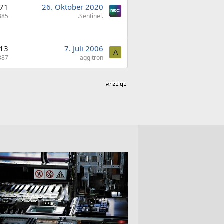
71
26. Oktober 2020
885
.Sentinel.
13
7. Juli 2006
A
387
aggitron