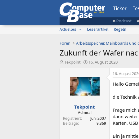
Ticker
Te
Podcast
Aktuelles
Leserartikel
Regeln
Foren
Arbeitsspeicher, Mainboards und
Zukunft der Wafer nac
E
E
Tekpoint
16. August 2020
r
r
s
s
16. August 202
t
t
Hallo Gemei
e
e
l
l
l
l
die Technik
e
t
Tekpoint
r
a
Frage mich 
m
Admiral
dann weiter
Registriert
Juni 2007
Karten, USB
Beiträge
9.369
Bin ja mitt