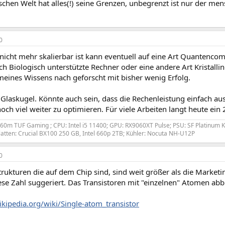
schen Welt hat alles(!) seine Grenzen, unbegrenzt ist nur der me
0
nicht mehr skalierbar ist kann eventuell auf eine Art Quantenc
uch Biologisch unterstützte Rechner oder eine andere Art Kristal
meines Wissens nach geforscht mit bisher wenig Erfolg.
es Glaskugel. Könnte auch sein, dass die Rechenleistung einfach aus
noch viel weiter zu optimieren. Für viele Arbeiten langt heute ei
60m TUF Gaming ; CPU: Intel i5 11400; GPU: RX9060XT Pulse; PSU: SF Platinum
platten: Crucial BX100 250 GB, Intel 660p 2TB; Kühler: Nocuta NH-U12P
0
trukturen die auf dem Chip sind, sind weit größer als die Marke
se Zahl suggeriert. Das Transistoren mit "einzelnen" Atomen abb
ikipedia.org/wiki/Single-atom_transistor