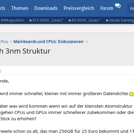
sts
Themen
Downloads
Preisvergleich
Forum
A
RAMageddon
RTX 5000 „Deals“
RX 9000 „Deals“
Ideale Gamin
 CPUs
Mainboards und CPUs: Diskussionen
h 3nm Struktur
0
nde,
 wird immer schneller, kleiner mit immer größeren Datendichte
aber was wird kommen wenn wir auf der kleinsten Atomstruktu
 gehen CPUs und GPUs immer schnellerer zubekommen oder die 
 Stick zu erhöhen?
lerweile schon so alt, das man 256GB für 25 Euro bekommt und 1