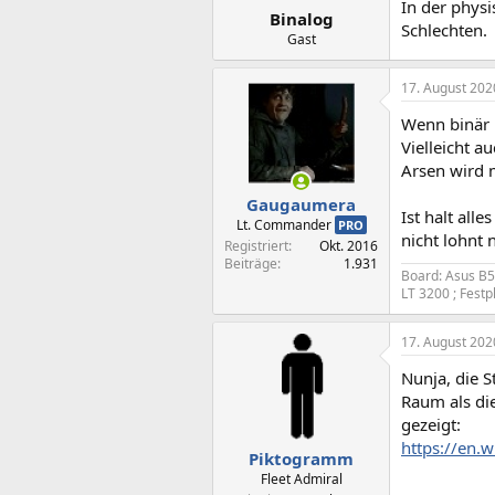
In der physi
Binalog
Schlechten.
Gast
17. August 202
Wenn binär 
Vielleicht a
Arsen wird 
Gaugaumera
Ist halt all
Lt. Commander
PRO
nicht lohnt 
Registriert
Okt. 2016
Beiträge
1.931
Board: Asus B5
LT 3200 ; Fest
17. August 202
Nunja, die S
Raum als die
gezeigt:
https://en.w
Piktogramm
Fleet Admiral