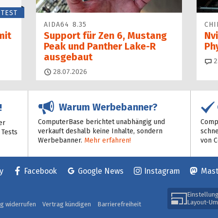
TEST
AIDA64 8.35
CHI
mit
Support für Zen 6, Mustang
Nvi
Peak und Panther Lake-R
Ph
ausgebaut
2
28.07.2026
Warum Werbebanner?
!
ComputerBase berichtet unabhängig und
Compu
er
verkauft deshalb keine Inhalte, sondern
schne
 Tests
Werbebanner.
Mehr erfahren!
von 
y
Facebook
Google News
Instagram
Mas
Einstellun
Layout-Um
ag widerrufen
Vertrag kündigen
Barrierefreiheit