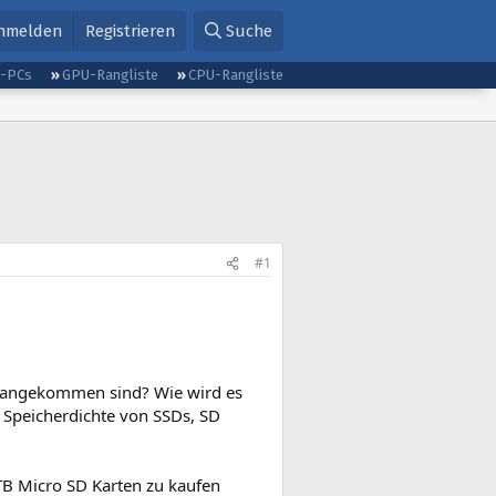
nmelden
Registrieren
Suche
g-PCs
GPU-Rangliste
CPU-Rangliste
#1
r angekommen sind? Wie wird es
Speicherdichte von SSDs, SD
TB Micro SD Karten zu kaufen