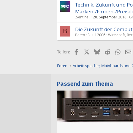
Technik, Zukunft und Pot
Marken-/Firmen-/Preisdi
.Sentinel.
20. September 2018
Gr
Die Zukunft der Comput
B
Baten
3. Juli 2006
Wirtschaft, Re
Facebook
X (Twitter)
Bluesky
Reddit
What
Teilen:
Foren
Arbeitsspeicher, Mainboards und
Passend zum Thema