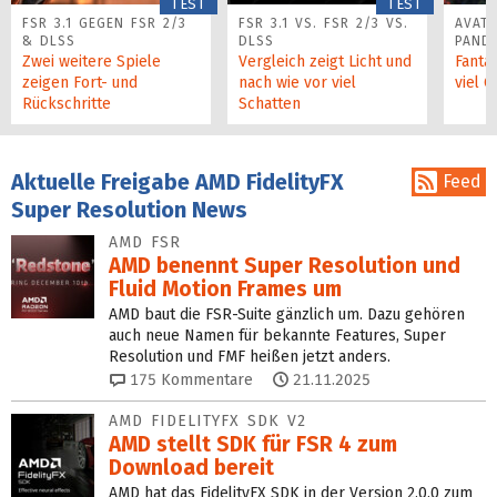
TEST
TEST
FSR 3.1 GEGEN FSR 2/3
FSR 3.1 VS. FSR 2/3 VS.
AVATA
& DLSS
DLSS
PAND
Zwei weitere Spiele
Vergleich zeigt Licht und
Fantas
zeigen Fort- und
nach wie vor viel
viel 
Rückschritte
Schatten
Aktuelle Freigabe AMD FidelityFX
Feed
Super Resolution News
AMD FSR
AMD benennt Super Resolution und
Fluid Motion Frames um
AMD baut die FSR-Suite gänzlich um. Dazu gehören
auch neue Namen für bekannte Features, Super
Resolution und FMF heißen jetzt anders.
175
Kommentare
21.11.2025
AMD FIDELITYFX SDK V2
AMD stellt SDK für FSR 4 zum
Download bereit
AMD hat das FidelityFX SDK in der Version 2.0.0 zum