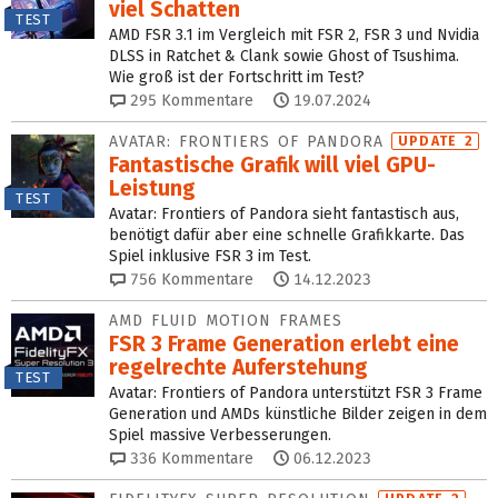
viel Schatten
TEST
AMD FSR 3.1 im Vergleich mit FSR 2, FSR 3 und Nvidia
DLSS in Ratchet & Clank sowie Ghost of Tsushima.
Wie groß ist der Fortschritt im Test?
295
Kommentare
19.07.2024
AVATAR: FRONTIERS OF PANDORA
UPDATE 2
Fantastische Grafik will viel GPU-
Leistung
TEST
Avatar: Frontiers of Pandora sieht fantastisch aus,
benötigt dafür aber eine schnelle Grafikkarte. Das
Spiel inklusive FSR 3 im Test.
756
Kommentare
14.12.2023
AMD FLUID MOTION FRAMES
FSR 3 Frame Generation erlebt eine
regelrechte Auferstehung
TEST
Avatar: Frontiers of Pandora unterstützt FSR 3 Frame
Generation und AMDs künstliche Bilder zeigen in dem
Spiel massive Verbesserungen.
336
Kommentare
06.12.2023