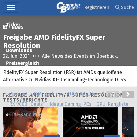
Hauptmenü
Anmelden
Registrieren
Suche
Ticker
NEWS
Freigabe AMD FidelityFX Super
Tests
Resolution
Downloads
22. Juni 2021 +++ Alle News des Events im Überblick.
Preisvergleich
FidelityFX Super Resolution (FSR) ist AMDs quelloffene
Forum
Alternative zu Nvidias KI-Upsampling-Technologie DLSS.
Podcast
RAMageddon
RTX 5000 „Deals“
FREIGABE AMD FIDELITYFX SUPER RESOLUTION
TESTS/BERICHTE
RX 9000 „Deals“
Ideale Gaming-PCs
GPU-Rangliste
CPU-Rangliste