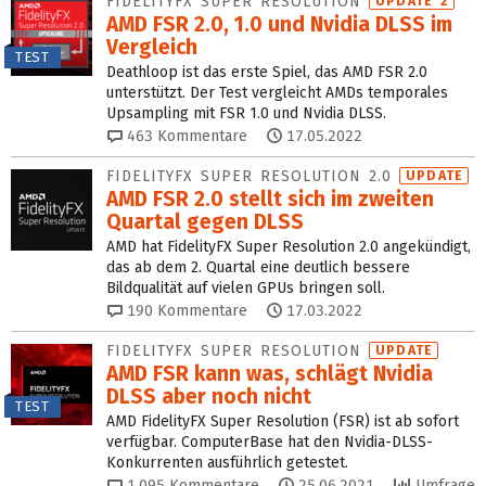
FIDELITYFX SUPER RESOLUTION
UPDATE 2
AMD FSR 2.0, 1.0 und Nvidia DLSS im
Vergleich
TEST
Deathloop ist das erste Spiel, das AMD FSR 2.0
unterstützt. Der Test vergleicht AMDs temporales
Upsampling mit FSR 1.0 und Nvidia DLSS.
463
Kommentare
17.05.2022
FIDELITYFX SUPER RESOLUTION 2.0
UPDATE
AMD FSR 2.0 stellt sich im zweiten
Quartal gegen DLSS
AMD hat FidelityFX Super Resolution 2.0 angekündigt,
das ab dem 2. Quartal eine deutlich bessere
Bildqualität auf vielen GPUs bringen soll.
190
Kommentare
17.03.2022
FIDELITYFX SUPER RESOLUTION
UPDATE
AMD FSR kann was, schlägt Nvidia
DLSS aber noch nicht
TEST
AMD FidelityFX Super Resolution (FSR) ist ab sofort
verfügbar. ComputerBase hat den Nvidia-DLSS-
Konkurrenten ausführlich getestet.
1.095
Kommentare
25.06.2021
Umfrage