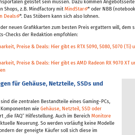
chsportalen gelistet sein müssen. Dazu kommen Angebotsseite
n Shops, z.B. Mindfactory mit
MindStar
* oder NBB (notebooks
n Deals
*. Das Stöbern kann sich also lohnen.
der neuen Grafikkarten zum besten Preis ergattern will, dem s
ts-Checks der Redaktion empfohlen:
arkeit, Preise & Deals: Hier gibt es RTX 5090, 5080, 5070 (Ti) 
arkeit, Preise & Deals: Hier gibt es AMD Radeon RX 9070 XT 
fen
gen für Gehäuse, Netzteile, SSDs und
sind die zentralen Bestandteile eines Gaming-PCs,
u Komponenten wie
Gehäuse, Netzteil, SSD oder
rt „die FAQ“ Hilfestellung. Auch im Bereich
Monitore
aktuelle Neuerung. So werden vorläufig keine Modelle
ndern der geneigte Käufer soll sich diese im