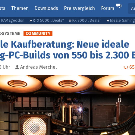
sts
Themen
Downloads
Preisvergleich
Forum
A
RAMageddon
RTX 5000 „Deals“
RX 9000 „Deals“
Ideale Gamin
C-SYSTEME
COMMUNITY
le Kaufberatung: Neue ideale
-PC-Builds von 550 bis 2.300 
0
Uhr
Andreas Merchel
65