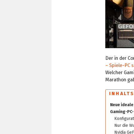
Der in der C
– Spiele-PC 
Welcher Gami
Marathon gab
INHALT
Neue ideale
Gaming-PC-
Konfigurat
Nur die Wu
Nvidia GeF