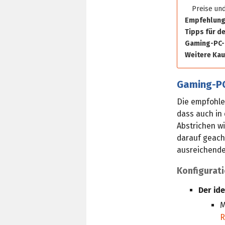
Preise un
Empfehlunge
Tipps für 
Gaming-PC-K
Weitere Ka
Gaming-PC
Die empfohlen
dass auch in 
Abstrichen w
darauf geacht
ausreichende
Konfigurati
Der id
M
R