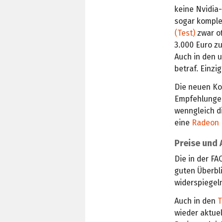
keine Nvidia-
sogar komple
(Test)
zwar of
3.000 Euro z
Auch in den 
betraf. Einzi
Die neuen Ko
Empfehlungen
wenngleich di
eine
Radeon 
Preise und
Die in der FA
guten Überbl
widerspiegel
Auch in den
T
wieder aktuel