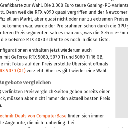
Grafikkarte zur Wahl. Die 3.000 Euro teure Gaming-PC-Variante
tt. Denn weil die RTX 4090 quasi vergriffen und der Newcome
fiziell am Markt, aber quasi nicht oder nur zu extremen Preise
u bekommen war, wurde der Preisrahmen schon durch die GPU 
unteren Preissegmenten sah es mau aus, was die GeForce-Em
g die GeForce RTX 4070 schaffte es noch in diese Liste.
nfigurationen enthalten jetzt wiederum auch
 mit GeForce RTX 5080, 5070 Ti und 5060 Ti 16 GB,
e mit Fokus auf den Preis erstellte Übersicht oftmals
RX 9070 (XT)
vorzieht. Aber es gibt wieder eine Wahl.
 Angebote vergleichen
Q verlinkten Preisvergleich-Seiten geben bereits einen
ick, müssen aber nicht immer den aktuell besten Preis
n.
echnik-Deals von ComputerBase
finden sich immer
le Angebote, die nicht unbedingt bei