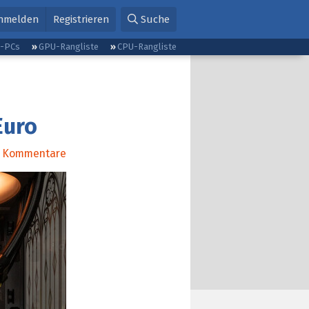
nmelden
Registrieren
Suche
g-PCs
GPU-Rangliste
CPU-Rangliste
Euro
Kommentare