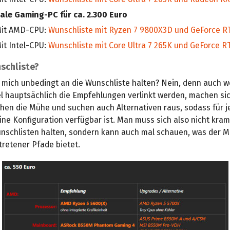
eale Gaming-PC für ca. 2.300 Euro
it AMD-CPU:
Wunschliste mit Ryzen 7 9800X3D und GeForce R
it Intel-CPU:
Wunschliste mit Core Ultra 7 265K und GeForce R
schliste?
 mich unbedingt an die Wunschliste halten? Nein, denn auch w
el hauptsächlich die Empfehlungen verlinkt werden, machen sic
chen die Mühe und suchen auch Alternativen raus, sodass für 
ine Konfiguration verfügbar ist. Man muss sich also nicht kram
unschlisten halten, sondern kann auch mal schauen, was der Ma
tretener Pfade bietet.