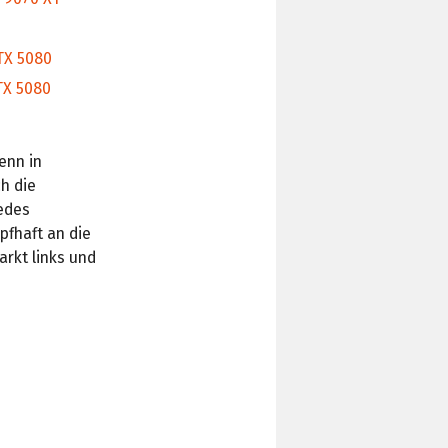
TX 5080
TX 5080
enn in
h die
jedes
pfhaft an die
rkt links und