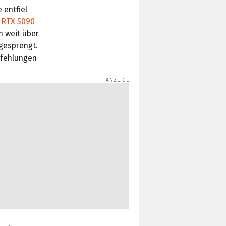
 entfiel
r
RTX 5090
n weit über
gesprengt.
pfehlungen