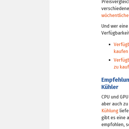
Preisverglei
verschiedene
wöchentliche
Und wer eine 
Verfügbarkei
Verfügb
kaufen
Verfügb
zu kau
Empfehlun
Kühler
CPU und GPU 
aber auch z
Kühlung
liefe
gibt es eine 
empfohlen, so