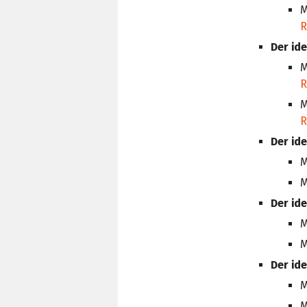
M
R
Der id
M
R
M
R
Der id
M
M
Der id
M
M
Der id
M
M