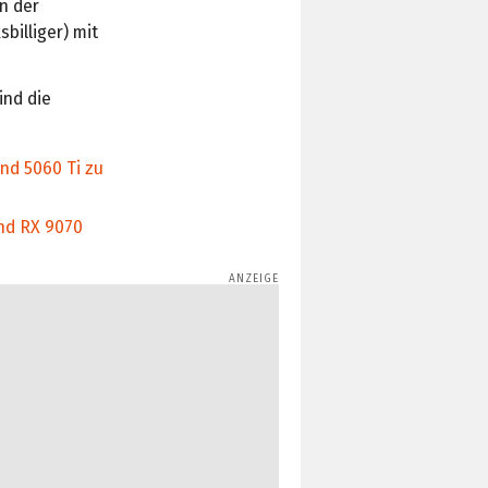
n der
billiger) mit
ind die
und 5060 Ti zu
und RX 9070