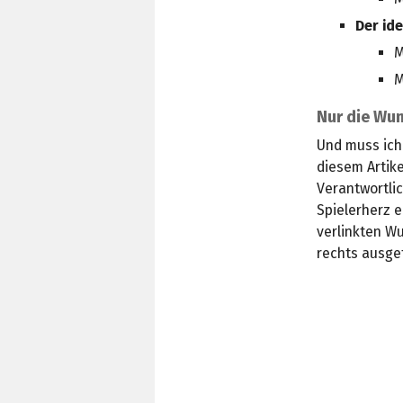
Der id
M
M
Nur die Wun
Und muss ich
diesem Artik
Verantwortli
Spielerherz e
verlinkten W
rechts ausge