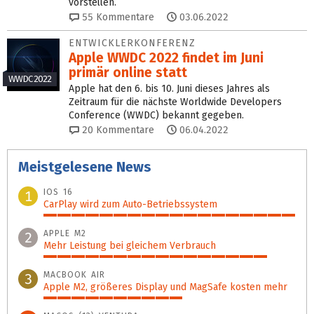
vorstellen.
55
Kommentare
03.06.2022
ENTWICKLERKONFERENZ
Apple WWDC 2022 findet im Juni
primär online statt
WWDC 2022
Apple hat den 6. bis 10. Juni dieses Jahres als
Zeitraum für die nächste Worldwide Developers
Conference (WWDC) bekannt gegeben.
20
Kommentare
06.04.2022
Meistgelesene News
IOS 16
1
CarPlay wird zum Auto-Betriebssystem
100%
APPLE M2
2
Mehr Leistung bei gleichem Verbrauch
89%
MACBOOK AIR
3
Apple M2, größeres Display und MagSafe kosten mehr
55%