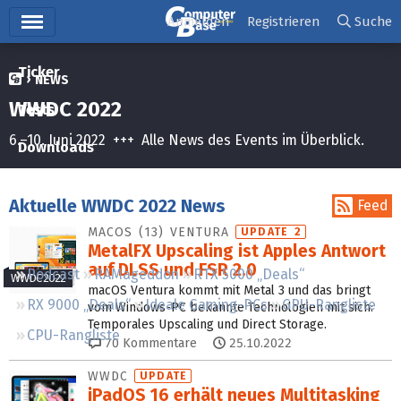
Hauptmenü
Anmelden
Registrieren
Suche
Ticker
NEWS
WWDC 2022
Tests
6.–10. Juni 2022 +++ Alle News des Events im Überblick.
Downloads
Preisvergleich
Aktuelle WWDC 2022 News
Feed
Forum
MACOS (13) VENTURA
UPDATE 2
MetalFX Upscaling ist Apples Antwort
auf DLSS und FSR 2.0
Podcast
RAMageddon
RTX 5000 „Deals“
WWDC 2022
macOS Ventura kommt mit Metal 3 und das bringt
RX 9000 „Deals“
Ideale Gaming-PCs
GPU-Rangliste
vom Windows-PC bekannte Technologien mit sich:
Temporales Upscaling und Direct Storage.
CPU-Rangliste
70
Kommentare
25.10.2022
WWDC
UPDATE
iPadOS 16 erhält neues Multitasking