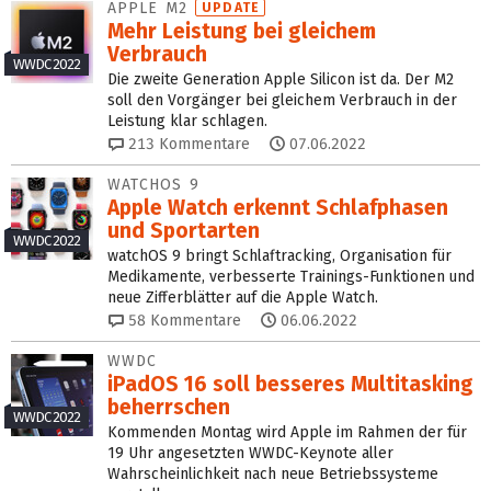
APPLE M2
UPDATE
Mehr Leistung bei gleichem
Verbrauch
WWDC 2022
Die zweite Generation Apple Silicon ist da. Der M2
soll den Vorgänger bei gleichem Verbrauch in der
Leistung klar schlagen.
213
Kommentare
07.06.2022
WATCHOS 9
Apple Watch erkennt Schlaf­phasen
und Sportarten
WWDC 2022
watchOS 9 bringt Schlaftracking, Organisation für
Medikamente, verbesserte Trainings-Funktionen und
neue Zifferblätter auf die Apple Watch.
58
Kommentare
06.06.2022
WWDC
iPadOS 16 soll besseres Multitasking
beherrschen
WWDC 2022
Kommenden Montag wird Apple im Rahmen der für
19 Uhr angesetzten WWDC-Keynote aller
Wahrscheinlichkeit nach neue Betriebssysteme