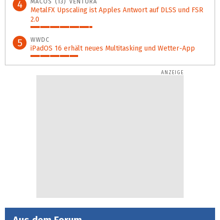
MACOS (13) VENTURA
4
MetalFX Upscaling ist Apples Antwort auf DLSS und FSR
2.0
35%
WWDC
5
iPadOS 16 erhält neues Multitasking und Wetter-App
27%
Aus dem Forum