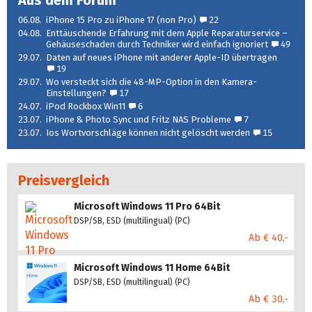
06.08.
iPhone 15 Pro zu iPhone 17 (non Pro)
22
04.08.
Enttäuschende Erfahrung mit dem Apple Reparaturservice –
Gehäuseschaden durch Techniker wird einfach ignoriert
49
29.07.
Daten auf neues iPhone mit anderer Apple-ID übertragen
19
29.07.
Wo versteckt sich die 48-MP-Option in den Kamera-
Einstellungen?
17
24.07.
iPod Rockbox Win11
6
23.07.
iPhone & Photo Sync und Fritz NAS Probleme
7
23.07.
Ios Wortvorschläge können nicht gelöscht werden
15
Preisvergleich
Microsoft Windows 11 Pro 64Bit
DSP/SB, ESD (multilingual) (PC)
Ab € 40,-
Microsoft Windows 11 Home 64Bit
DSP/SB, ESD (multilingual) (PC)
Ab € 30,-