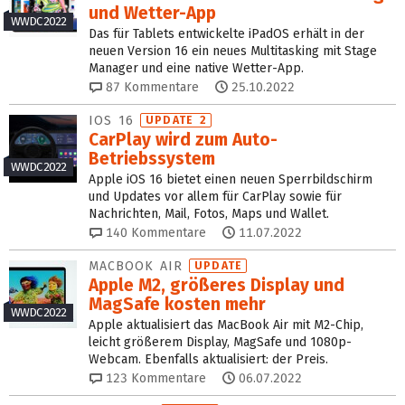
und Wetter-App
WWDC 2022
Das für Tablets entwickelte iPadOS erhält in der
neuen Version 16 ein neues Multitasking mit Stage
Manager und eine native Wetter-App.
87
Kommentare
25.10.2022
IOS 16
UPDATE 2
CarPlay wird zum Auto-
Betriebssystem
WWDC 2022
Apple iOS 16 bietet einen neuen Sperrbildschirm
und Updates vor allem für CarPlay sowie für
Nachrichten, Mail, Fotos, Maps und Wallet.
140
Kommentare
11.07.2022
MACBOOK AIR
UPDATE
Apple M2, größeres Display und
MagSafe kosten mehr
WWDC 2022
Apple aktualisiert das MacBook Air mit M2-Chip,
leicht größerem Display, MagSafe und 1080p-
Webcam. Ebenfalls aktualisiert: der Preis.
123
Kommentare
06.07.2022