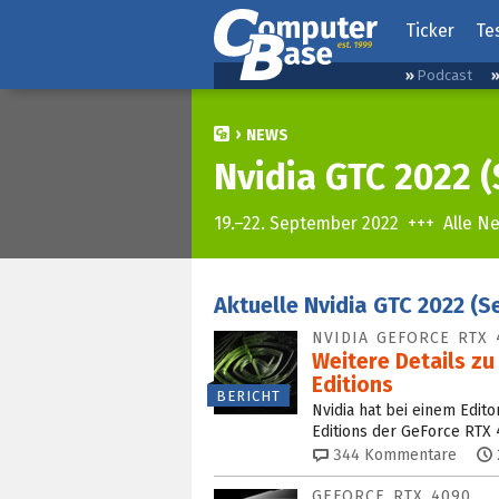
Ticker
Te
Podcast
NEWS
Nvidia GTC 2022 
19.–22. September 2022 +++ Alle Ne
Aktuelle Nvidia GTC 2022 (
NVIDIA GEFORCE RTX
Weitere Details zu
Editions
BERICHT
Nvidia hat bei einem Edito
Editions der GeForce RTX
344
Kommentare
GEFORCE RTX 4090