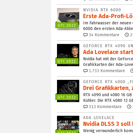
NVIDIA RTX 6000
Erste Ada-Profi-L
Im Fahrwasser der neuen 
GTC 2022
6000 den ersten Ada-Ableg
34
Kommentare
2
GEFORCE RTX 4090 U
Ada Lovelace start
Nvidia hat mit der GeForc
GTC 2022
Grafikkarten der Ada-Love
1.733
Kommentare
GEFORCE RTX 4000 „F
Drei Grafikkarten,
RTX 4090 und 4080 16 GB F
GTC 2022
Kühler. Die RTX 4080 12 G
313
Kommentare
ADA LOVELACE
Nvidia DLSS 3 soll 
Wenig verwunderlich komm