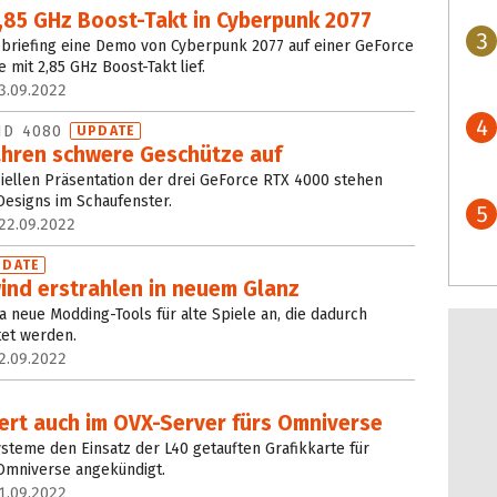
2,85 GHz Boost-Takt in Cyberpunk 2077
3
ebriefing eine Demo von Cyberpunk 2077 auf einer GeForce
 mit 2,85 GHz Boost-Takt lief.
3.09.2022
4
ND 4080
UPDATE
hren schwere Geschütze auf
iziellen Präsentation der drei GeForce RTX 4000 stehen
Designs im Schaufenster.
5
22.09.2022
PDATE
ind erstrahlen in neuem Glanz
a neue Modding-Tools für alte Spiele an, die dadurch
tet werden.
2.09.2022
ert auch im OVX-Server fürs Omniverse
ysteme den Einsatz der L40 getauften Grafikkarte für
Omniverse angekündigt.
1.09.2022