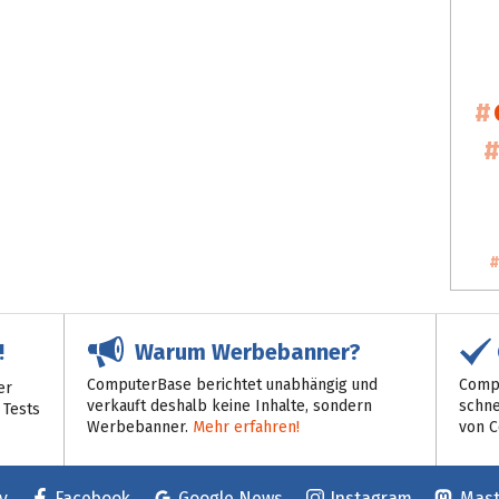
Warum Werbebanner?
!
ComputerBase berichtet unabhängig und
Compu
er
verkauft deshalb keine Inhalte, sondern
schne
 Tests
Werbebanner.
Mehr erfahren!
von 
y
Facebook
Google News
Instagram
Mas