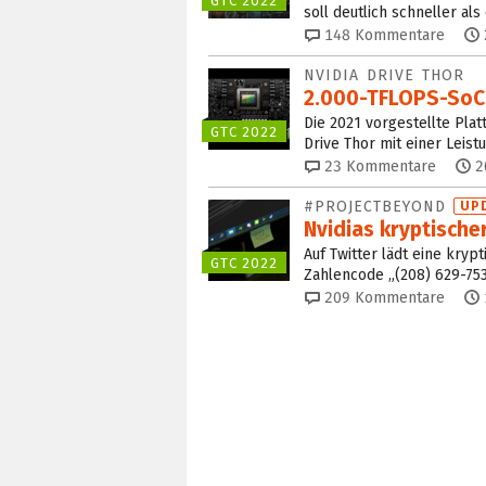
GTC 2022
soll deutlich schneller als
148
Kommentare
NVIDIA DRIVE THOR
2.000-TFLOPS-SoC 
Die 2021 vorgestellte Plat
GTC 2022
Drive Thor mit einer Leist
23
Kommentare
2
#PROJECTBEYOND
UP
Nvidias kryptische
Auf Twitter lädt eine kryp
GTC 2022
Zahlencode „(208) 629-753
209
Kommentare