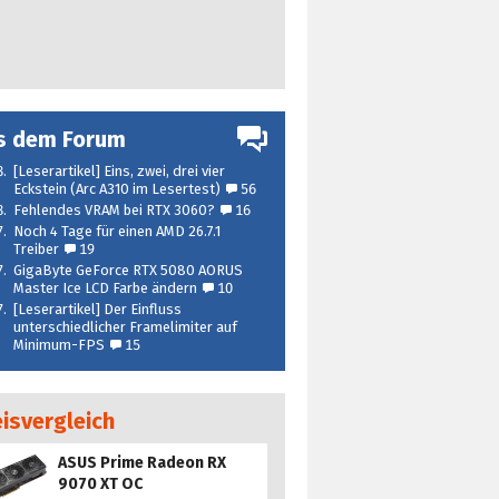
s dem Forum
8.
[Leserartikel] Eins, zwei, drei vier
Eckstein (Arc A310 im Lesertest)
56
8.
Fehlendes VRAM bei RTX 3060?
16
7.
Noch 4 Tage für einen AMD 26.7.1
Treiber
19
7.
GigaByte GeForce RTX 5080 AORUS
Master Ice LCD Farbe ändern
10
7.
[Leserartikel] Der Einfluss
unterschiedlicher Framelimiter auf
Minimum-FPS
15
eisvergleich
ASUS Prime Radeon RX
9070 XT OC