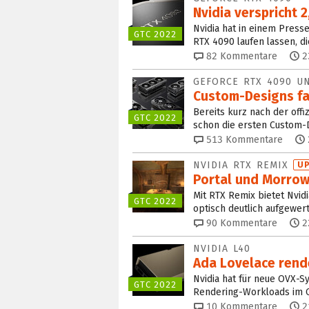
Nvidia verspricht 
Nvidia hat in einem Press
GTC 2022
RTX 4090 laufen lassen, die
82
Kommentare
2
GEFORCE RTX 4090 U
Custom-Designs fa
Bereits kurz nach der off
GTC 2022
schon die ersten Custom-
513
Kommentare
NVIDIA RTX REMIX
U
Portal und Morrow
Mit RTX Remix bietet Nvidi
GTC 2022
optisch deutlich aufgewer
90
Kommentare
2
NVIDIA L40
Ada Lovelace rend
Nvidia hat für neue OVX-S
GTC 2022
Rendering-Workloads im 
10
Kommentare
2