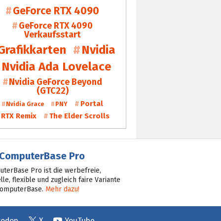
GeForce RTX 4090
GeForce RTX 4090
Verkaufsstart
Grafikkarten
Nvidia
Nvidia Ada Lovelace
Nvidia GeForce Beyond
(GTC22)
Portal
Nvidia Grace
PNY
RTX Remix
The Elder Scrolls
ComputerBase Pro
terBase Pro ist die werbefreie,
lle, flexible und zugleich faire Variante
ComputerBase.
Mehr dazu!
todon
X
YouTube