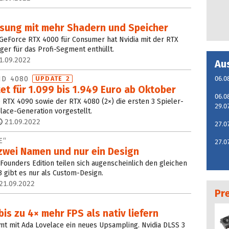
ösung mit mehr Shadern und Speicher
GeForce RTX 4000 für Consumer hat Nvidia mit der RTX
er für das Profi-Segment enthüllt.
1.09.2022
Au
ND 4080
06.0
UPDATE 2
et für 1.099 bis 1.949 Euro ab Oktober
06.0
e RTX 4090 sowie der RTX 4080 (2×) die ersten 3 Spieler-
29.0
lace-Generation vorgestellt.
21.09.2022
27.0
E“
27.0
 zwei Namen und nur ein Design
ounders Edition teilen sich augenscheinlich den gleichen
B gibt es nur als Custom-Design.
21.09.2022
Pr
bis zu 4× mehr FPS als nativ liefern
t mit Ada Lovelace ein neues Upsampling. Nvidia DLSS 3