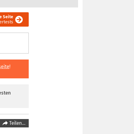
e Seite
ertests
seite
!
esten
Teilen…