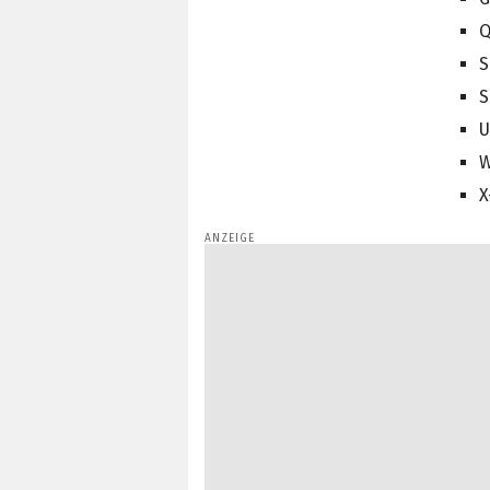
Q
S
S
U
W
X