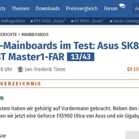
sts
Themen
Downloads
Preisvergleich
Forum
A
RAMageddon
RTX 5000 „Deals“
RX 9000 „Deals“
Ideale Gamin
BERICHTE
MAINBOARDS
-Mainboards im Test: Asus SK8
T Master1-FAR
13/43
10
26
Uhr
Jan-Frederik Timm
SVERZEICHNIS
em
stem haben wir gehörig auf Vordermann gebracht. Neben den
zen wir jetzt eine GeForce FX5900 Ultra von Asus und ein Giga
sor