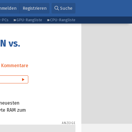
nmelden
Registrieren
Suche
g-PCs
GPU-Rangliste
CPU-Rangliste
N vs.
Kommentare
 neuesten
byte RAM zum