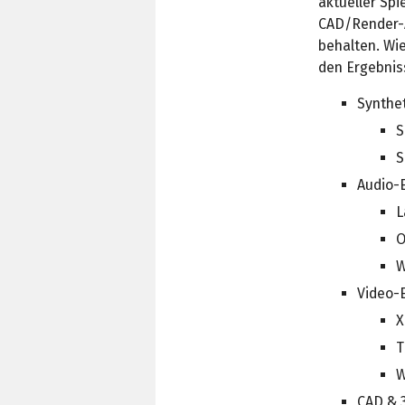
aktueller Spi
CAD/Render-A
behalten. Wi
den Ergebnis
Synthe
S
S
Audio-
L
O
W
Video-
X
T
W
CAD & 