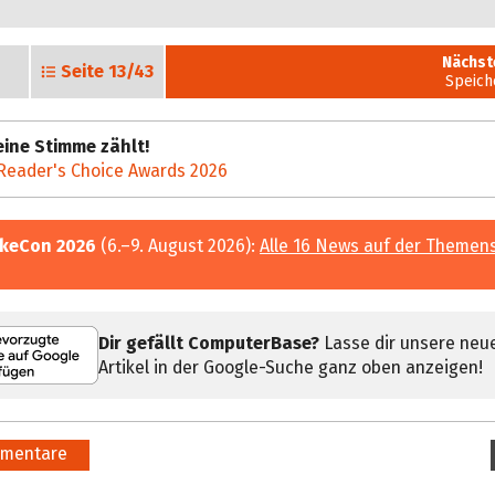
Nächst
Seite
13/43
Speich
ine Stimme zählt!
Reader's Choice Awards 2026
keCon 2026
(6.–9. August 2026):
Alle 16 News auf der Themen
Dir gefällt ComputerBase?
Lasse dir unsere neu
Artikel in der Google-Suche ganz oben anzeigen!
mentare