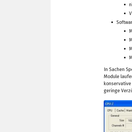
n
V
Softwa
M
M
M
M
In Sachen Sp
Module laufe
konservative 
geringe Verz