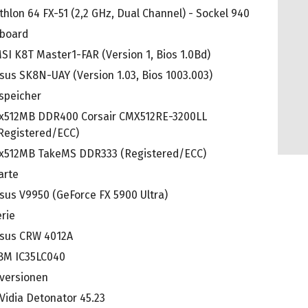
thlon 64 FX-51 (2,2 GHz, Dual Channel) - Sockel 940
board
SI K8T Master1-FAR (Version 1, Bios 1.0Bd)
sus SK8N-UAY (Version 1.03, Bios 1003.003)
speicher
x512MB DDR400 Corsair CMX512RE-3200LL
Registered/ECC)
x512MB TakeMS DDR333 (Registered/ECC)
arte
sus V9950 (GeForce FX 5900 Ultra)
rie
sus CRW 4012A
BM IC35LC040
rversionen
Vidia Detonator 45.23