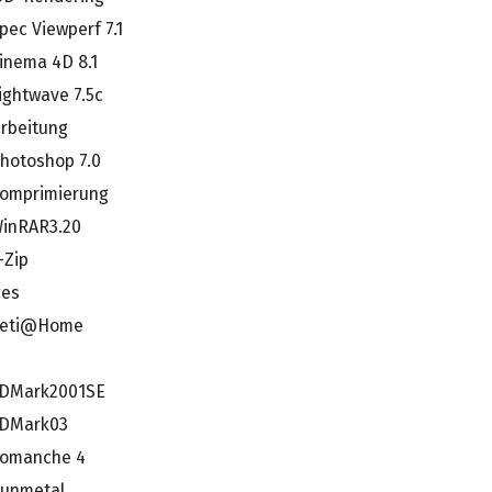
pec Viewperf 7.1
inema 4D 8.1
ightwave 7.5c
arbeitung
hotoshop 7.0
omprimierung
inRAR3.20
-Zip
ges
eti@Home
DMark2001SE
DMark03
omanche 4
unmetal