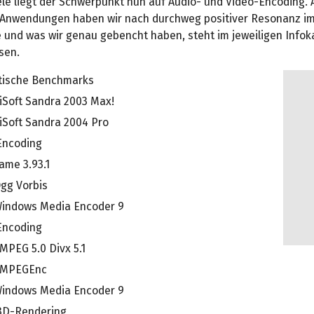
ele liegt der Schwerpunkt nun auf Audio- und Video-Encoding.
nwendungen haben wir nach durchweg positiver Resonanz im
e und was wir genau gebencht haben, steht im jeweiligen Infok
sen.
tische Benchmarks
iSoft Sandra 2003 Max!
iSoft Sandra 2004 Pro
Encoding
ame 3.93.1
gg Vorbis
indows Media Encoder 9
Encoding
MPEG 5.0 Divx 5.1
MPEGEnc
indows Media Encoder 9
3D-Rendering