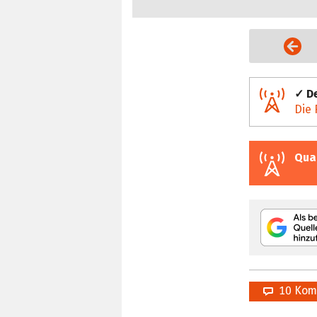
Vorige Seite
✓ De
Die 
Qua
10 Kom