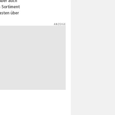
 Aber auch
 Sortiment
asten über