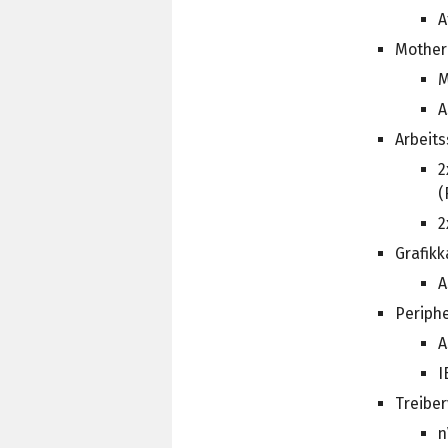
A
Mother
M
A
Arbeits
2
(
2
Grafikk
A
Periphe
A
I
Treibe
n