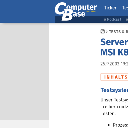
Ticker
Te
Podcast
TESTS & 
Server
MSI K8
25.9.2003 19:
INHALT
Testsyst
Unser Testsy
Treibern nut
Testen.
Prozes