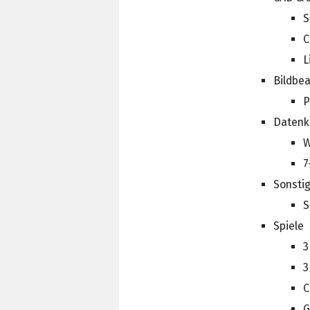
S
C
L
Bildbe
P
Datenk
W
7
Sonsti
S
Spiele
3
3
C
G