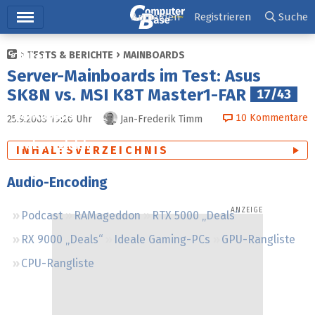
Hauptmenü
Anmelden
Registrieren
Suche
TESTS & BERICHTE
MAINBOARDS
Ticker
Server-Mainboards im Test: Asus
Tests
SK8N vs. MSI K8T Master1-FAR
17/43
Downloads
10
Kommentare
25.9.2003 19:26
Uhr
Jan-Frederik Timm
Preisvergleich
INHALTSVERZEICHNIS
Forum
Audio-Encoding
Podcast
RAMageddon
RTX 5000 „Deals“
RX 9000 „Deals“
Ideale Gaming-PCs
GPU-Rangliste
CPU-Rangliste