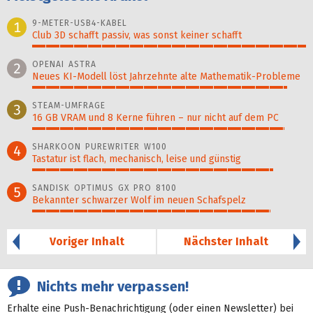
9-METER-USB4-KABEL
1
Club 3D schafft passiv, was sonst keiner schafft
100%
OPENAI ASTRA
2
Neues KI-Modell löst Jahr­zehn­te alte Ma­thematik-Pro­ble­me
93%
STEAM-UMFRAGE
3
16 GB VRAM und 8 Kerne führen – nur nicht auf dem PC
92%
SHARKOON PUREWRITER W100
4
Tastatur ist flach, mechanisch, leise und günstig
88%
SANDISK OPTIMUS GX PRO 8100
5
Bekannter schwarzer Wolf im neuen Schafspelz
87%
Voriger Inhalt
Nächster Inhalt
Nichts mehr verpassen!
Erhalte eine Push-Benachrichtigung (oder einen Newsletter) bei