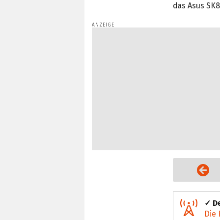
das Asus SK8
Vorige Seite
✓ De
Die 