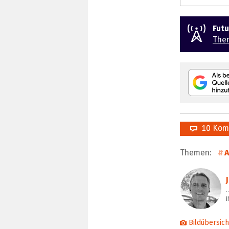
Fut
The
10 Kom
Themen:
A
…
i
Bildübersich