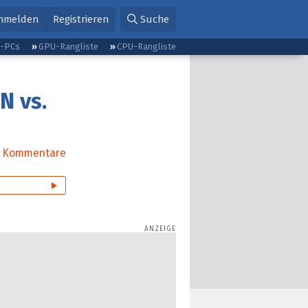
nmelden
Registrieren
Suche
g-PCs
GPU-Rangliste
CPU-Rangliste
N vs.
Kommentare