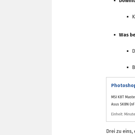
Downl
K
Was be
D
B
Photoshop
MSI K8T Maste
Asus SK8N (nF
Einheit: Minu
Drei zu eins,