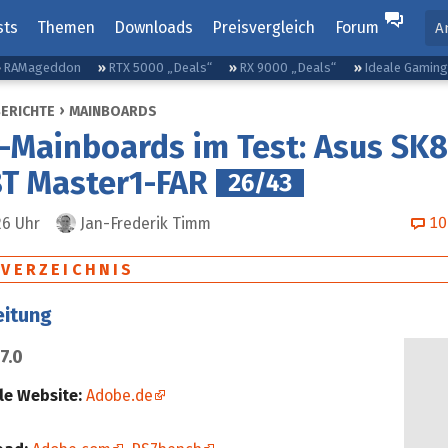
sts
Themen
Downloads
Preisvergleich
Forum
A
RAMageddon
RTX 5000 „Deals“
RX 9000 „Deals“
Ideale Gamin
BERICHTE
MAINBOARDS
-Mainboards im Test: Asus SK8
T Master1-FAR
26/43
10
26
Uhr
Jan-Frederik Timm
SVERZEICHNIS
eitung
7.0
lle Website:
Adobe.de