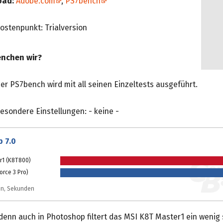
oad:
Adobe.com
,
PS7bench
ostenpunkt: Trialversion
nchen wir?
er PS7bench wird mit all seinen Einzeltests ausgeführt.
esondere Einstellungen: - keine -
 7.0
r1 (K8T800)
orce 3 Pro)
ten, Sekunden
 denn auch in Photoshop filtert das MSI K8T Master1 ein wenig 