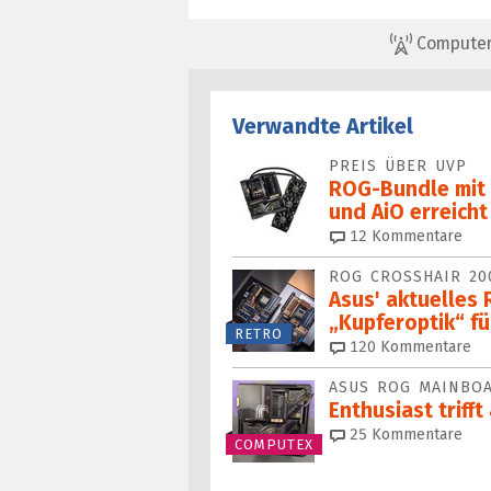
ComputerBa
Verwandte Artikel
PREIS ÜBER UVP
ROG-Bundle mit
und AiO erreich
12
Kommentare
ROG CROSSHAIR 2
Asus' aktuelles
„Kupferoptik“ fü
RETRO
120
Kommentare
ASUS ROG MAINBO
Enthusiast trifft
25
Kommentare
COMPUTEX