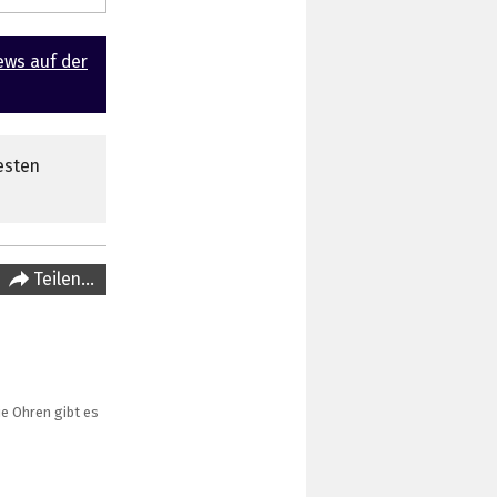
ews auf der
esten
Teilen…
ie Ohren gibt es