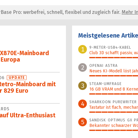
se Pro: werbefrei, schnell, flexibel und zugleich fair.
Mehr In
Meistgelesene Artike
9-METER-USB4-KABEL
1
 X870E-Mainboard
Club 3D schafft passiv, w
t Europa
100%
OPENAI ASTRA
2
Neues KI-Modell löst Jahr
006
93%
UPDATE
 Retro-Mainboard mit
STEAM-UMFRAGE
3
16 GB VRAM und 8 Kerne 
r 829 Euro
92%
SHARKOON PUREWRITER
4
Tastatur ist flach, mecha
ARDS
88%
 auf Ultra-Enthusiast
SANDISK OPTIMUS GX P
5
Bekannter schwarzer Wo
87%