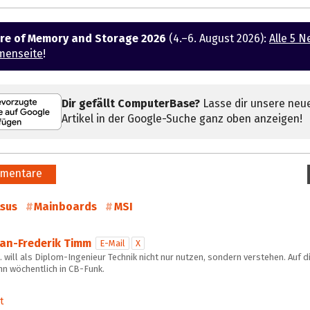
ure of Memory and Storage 2026
(4.–6. August 2026):
Alle 5 N
menseite
!
Dir gefällt ComputerBase?
Lasse dir unsere neu
Artikel in der Google-Suche ganz oben anzeigen!
mentare
sus
Mainboards
MSI
Jan-Frederik Timm
E-Mail
X
 will als Diplom-Ingenieur Technik nicht nur nutzen, sondern verstehen. Auf d
hn wöchentlich in CB-Funk.
t