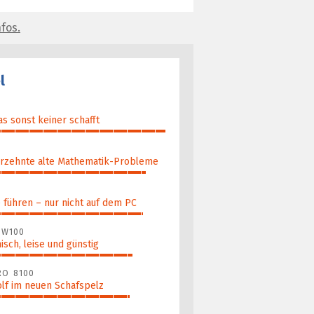
fos.
l
as sonst keiner schafft
­zehn­te alte Ma­thematik-Pro­ble­me
führen – nur nicht auf dem PC
 W100
nisch, leise und günstig
RO 8100
lf im neuen Schafspelz