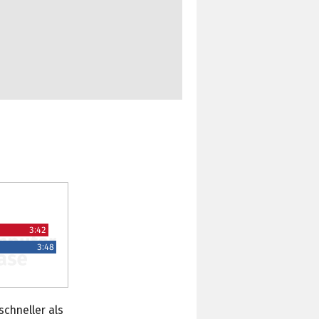
3:42
3:48
schneller als