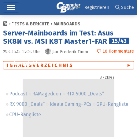
Hauptmenü
Anmelden
Registrieren
Suche
TESTS & BERICHTE
MAINBOARDS
Ticker
Server-Mainboards im Test: Asus
Tests
SK8N vs. MSI K8T Master1-FAR
15/43
Downloads
10
Kommentare
25.9.2003 19:26
Uhr
Jan-Frederik Timm
Preisvergleich
INHALTSVERZEICHNIS
Forum
Podcast
RAMageddon
RTX 5000 „Deals“
RX 9000 „Deals“
Ideale Gaming-PCs
GPU-Rangliste
CPU-Rangliste