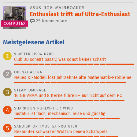
ASUS ROG MAINBOARDS
Enthusiast trifft auf Ultra-Enthusiast
25
Kommentare
COMPUTEX
Meistgelesene Artikel
9-METER-USB4-KABEL
1
Club 3D schafft passiv, was sonst keiner schafft
100%
OPENAI ASTRA
2
Neues KI-Modell löst Jahr­zehn­te alte Ma­thematik-Pro­ble­me
93%
STEAM-UMFRAGE
3
16 GB VRAM und 8 Kerne führen – nur nicht auf dem PC
92%
SHARKOON PUREWRITER W100
4
Tastatur ist flach, mechanisch, leise und günstig
88%
SANDISK OPTIMUS GX PRO 8100
5
Bekannter schwarzer Wolf im neuen Schafspelz