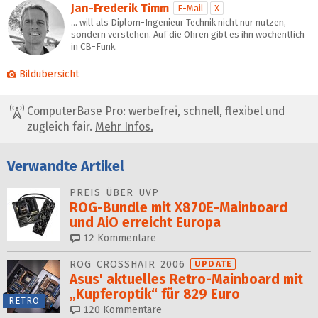
Jan-Frederik Timm
E-Mail
X
… will als Diplom-Ingenieur Technik nicht nur nutzen,
sondern verstehen. Auf die Ohren gibt es ihn wöchentlich
in CB-Funk.
Bildübersicht
ComputerBase Pro: werbefrei, schnell, flexibel und
zugleich fair.
Mehr Infos.
Verwandte Artikel
PREIS ÜBER UVP
ROG-Bundle mit X870E-Mainboard
und AiO erreicht Europa
12
Kommentare
ROG CROSSHAIR 2006
UPDATE
Asus' aktuelles Retro-Mainboard mit
„Kupferoptik“ für 829 Euro
RETRO
120
Kommentare