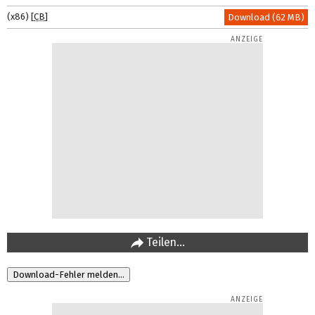
(x86) [
CB
]
Download (62 MB)
Teilen…