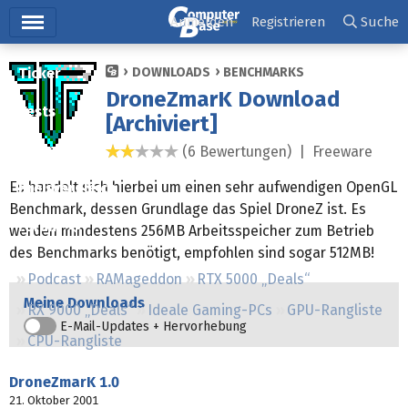
Hauptmenü
Anmelden
Registrieren
Suche
Ticker
DOWNLOADS
BENCHMARKS
DroneZmarK Download
Tests
[Archiviert]
Downloads
(6 Bewertungen) |
Freeware
1,8 Sterne
Es handelt sich hierbei um einen sehr aufwendigen OpenGL
Preisvergleich
Benchmark, dessen Grundlage das Spiel DroneZ ist. Es
Forum
werden mindestens 256MB Arbeitsspeicher zum Betrieb
des Benchmarks benötigt, empfohlen sind sogar 512MB!
Podcast
RAMageddon
RTX 5000 „Deals“
Meine Downloads
RX 9000 „Deals“
Ideale Gaming-PCs
GPU-Rangliste
E-Mail-Updates + Hervorhebung
CPU-Rangliste
DroneZmarK
1.0
21. Oktober 2001