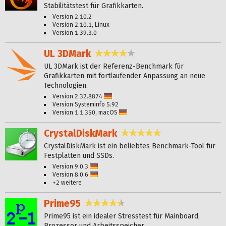
Stabilitätstest für Grafikkarten.
Version 2.10.2
Version 2.10.1, Linux
Version 1.39.3.0
UL 3DMark
3,9 Sterne
UL 3DMark ist der Referenz-Benchmark für
Grafikkarten mit fortlaufender Anpassung an neue
Technologien.
Version 2.32.8874
Deutsch
Version Systeminfo 5.92
Version 1.1.350, macOS
Deutsch
CrystalDiskMark
4,9 Sterne
CrystalDiskMark ist ein beliebtes Benchmark-Tool für
Festplatten und SSDs.
Version 9.0.3
Deutsch
Version 8.0.6
Deutsch
+2 weitere
Prime95
4,7 Sterne
Prime95 ist ein idealer Stresstest für Mainboard,
Prozessor und Arbeitsspeicher.