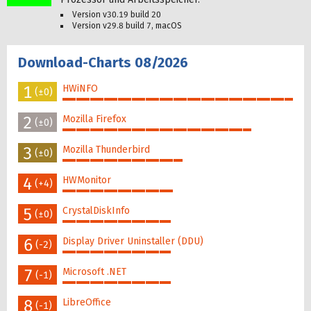
Version v30.19 build 20
Version v29.8 build 7, macOS
Download-Charts 08/2026
1
HWiNFO
(±0)
100%
2
Mozilla Firefox
(±0)
82%
3
Mozilla Thunderbird
(±0)
52%
4
HWMonitor
(+4)
48%
5
CrystalDiskInfo
(±0)
47%
6
Display Driver Uninstaller (DDU)
(-2)
47%
7
Microsoft .NET
(-1)
47%
8
LibreOffice
(-1)