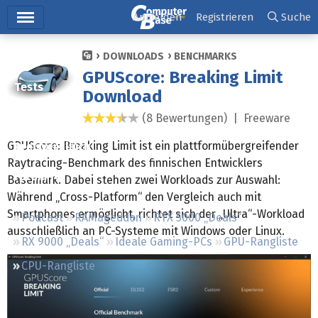
Hauptmenü
Anmelden
Registrieren
Suche
Ticker
DOWNLOADS
BENCHMARKS
GPUScore: Breaking Limit
Tests
Download
Downloads
(8 Bewertungen) |
Freeware
3,3 Sterne
GPUScore: Breaking Limit ist ein plattformübergreifender
Preisvergleich
Raytracing-Benchmark des finnischen Entwicklers
Forum
Basemark. Dabei stehen zwei Workloads zur Auswahl:
Während „Cross-Platform“ den Vergleich auch mit
Smartphones ermöglicht, richtet sich der „Ultra“-Workload
Podcast
RAMageddon
RTX 5000 „Deals“
ausschließlich an PC-Systeme mit Windows oder Linux.
RX 9000 „Deals“
Ideale Gaming-PCs
GPU-Rangliste
CPU-Rangliste