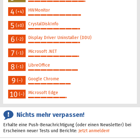
55%
4
HWMonitor
(+4)
51%
5
CrystalDiskInfo
(±0)
50%
6
Display Driver Uninstaller (DDU)
(-2)
50%
7
Microsoft .NET
(-1)
49%
8
LibreOffice
(-1)
48%
9
Google Chrome
(–)
41%
10
Microsoft Edge
(–)
37%
Nichts mehr verpassen!
Erhalte eine Push-Benachrichtigung (oder einen Newsletter) bei
Erscheinen neuer Tests und Berichte:
Jetzt anmelden!