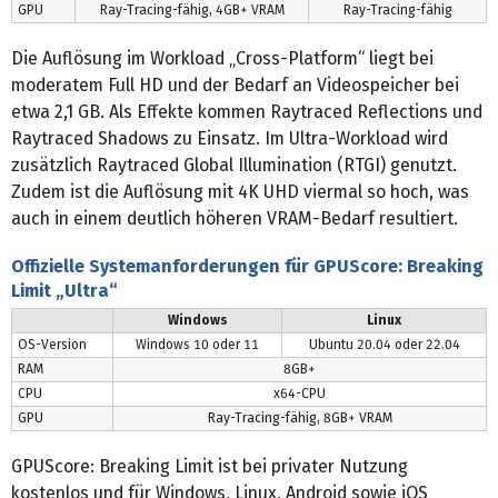
GPU
Ray-Tracing-fähig, 4GB+ VRAM
Ray-Tracing-fähig
Die Auflösung im Workload „Cross-Platform“ liegt bei
moderatem Full HD und der Bedarf an Videospeicher bei
etwa 2,1 GB. Als Effekte kommen Raytraced Reflections und
Raytraced Shadows zu Einsatz. Im Ultra-Workload wird
zusätzlich Raytraced Global Illumination (RTGI) genutzt.
Zudem ist die Auflösung mit 4K UHD viermal so hoch, was
auch in einem deutlich höheren VRAM-Bedarf resultiert.
Offizielle Systemanforderungen für GPUScore: Breaking
Limit „Ultra“
Windows
Linux
OS-Version
Windows 10 oder 11
Ubuntu 20.04 oder 22.04
RAM
8GB+
CPU
x64-CPU
GPU
Ray-Tracing-fähig, 8GB+ VRAM
GPUScore: Breaking Limit ist bei privater Nutzung
kostenlos und für Windows, Linux, Android sowie iOS