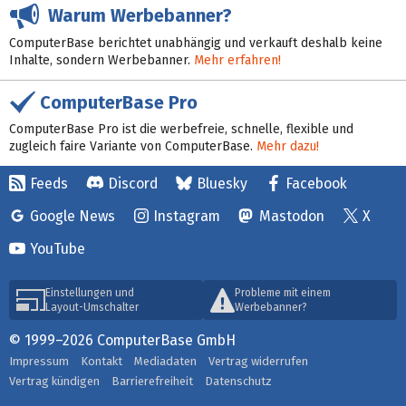
Warum Werbebanner?
ComputerBase berichtet unabhängig und verkauft deshalb keine
Inhalte, sondern Werbebanner.
Mehr erfahren!
ComputerBase Pro
ComputerBase Pro ist die werbefreie, schnelle, flexible und
zugleich faire Variante von ComputerBase.
Mehr dazu!
Feeds
Discord
Bluesky
Facebook
Google News
Instagram
Mastodon
X
YouTube
Einstellungen und
Probleme mit einem
Layout-Umschalter
Werbebanner?
© 1999–2026 ComputerBase GmbH
Impressum
Kontakt
Mediadaten
Vertrag widerrufen
Vertrag kündigen
Barrierefreiheit
Datenschutz