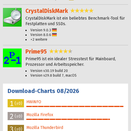
CrystalDiskMark
4,9 Sterne
CrystalDiskMark ist ein beliebtes Benchmark-Tool für
Festplatten und SSDs.
Version 9.0.3
Deutsch
Version 8.0.6
Deutsch
+2 weitere
Prime95
4,7 Sterne
Prime95 ist ein idealer Stresstest für Mainboard,
Prozessor und Arbeitsspeicher.
Version v30.19 build 20
Version v29.8 build 7, macOS
Download-Charts 08/2026
1
HWiNFO
(±0)
100%
2
Mozilla Firefox
(±0)
86%
3
Mozilla Thunderbird
(±0)