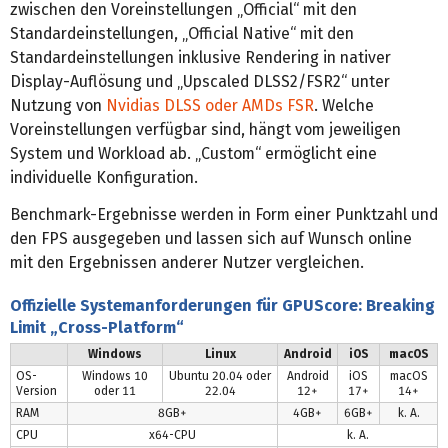
zwischen den Voreinstellungen „Official“ mit den
Standardeinstellungen, „Official Native“ mit den
Standardeinstellungen inklusive Rendering in nativer
Display-Auflösung und „Upscaled DLSS2/FSR2“ unter
Nutzung von
Nvidias DLSS oder AMDs FSR
. Welche
Voreinstellungen verfügbar sind, hängt vom jeweiligen
System und Workload ab. „Custom“ ermöglicht eine
individuelle Konfiguration.
Benchmark-Ergebnisse werden in Form einer Punktzahl und
den FPS ausgegeben und lassen sich auf Wunsch online
mit den Ergebnissen anderer Nutzer vergleichen.
Offizielle Systemanforderungen für GPUScore: Breaking
Limit „Cross-Platform“
Windows
Linux
Android
iOS
macOS
OS-
Windows 10
Ubuntu 20.04 oder
Android
iOS
macOS
Version
oder 11
22.04
12+
17+
14+
RAM
8GB+
4GB+
6GB+
k. A.
CPU
x64-CPU
k. A.