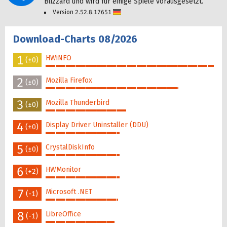
Blizzard und wird für einige Spiele vorausgesetzt.
Version 2.52.8.17651
Deutsch
Download-Charts 08/2026
1
HWiNFO
(±0)
100%
2
Mozilla Firefox
(±0)
79%
3
Mozilla Thunderbird
(±0)
48%
4
Display Driver Uninstaller (DDU)
(±0)
44%
5
CrystalDiskInfo
(±0)
44%
6
HWMonitor
(+2)
44%
7
Microsoft .NET
(-1)
43%
8
LibreOffice
(-1)
41%