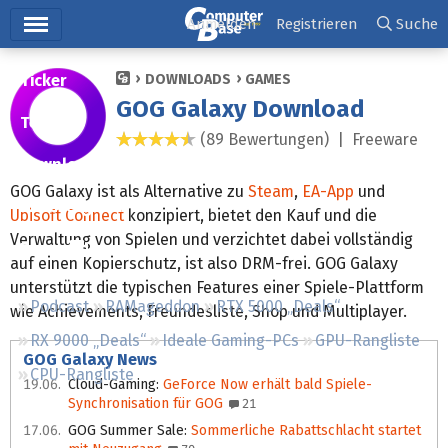
Hauptmenü
Anmelden
Registrieren
Suche
Ticker
DOWNLOADS
GAMES
GOG Galaxy Download
Tests
(89 Bewertungen) |
Freeware
4,5 Sterne
Downloads
GOG Galaxy ist als Alternative zu
Steam
,
EA-App
und
Preisvergleich
Ubisoft Connect
konzipiert, bietet den Kauf und die
Verwaltung von Spielen und verzichtet dabei vollständig
Forum
auf einen Kopierschutz, ist also DRM-frei. GOG Galaxy
unterstützt die typischen Features einer Spiele-Plattform
Podcast
RAMageddon
RTX 5000 „Deals“
wie Achievements, Freundesliste, Shop und Multiplayer.
RX 9000 „Deals“
Ideale Gaming-PCs
GPU-Rangliste
GOG Galaxy News
CPU-Rangliste
19.06.
Cloud-Gaming
:
GeForce Now erhält bald Spiele-
Synchronisation für GOG
21
17.06.
GOG Summer Sale
:
Sommerliche Rabattschlacht startet