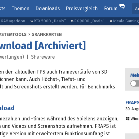
sts
Themen
Downloads
Preisvergleich
Forum
A
RAMageddon
RTX 5000 „Deals“
RX 9000 „Deals“
Ideale Gamin
YSTEMTOOLS
GRAFIKKARTEN
nload [Archiviert]
wertungen) |
Shareware
en den aktuellen FPS auch Frameverläufe von 3D-
Mei
chnen kann. Auch Höchst-, Tiefst- und
lt und Screenshots erstellt werden. Für Benchmarks
FRAP
nload
30. Aug
amezahlen und -times während des Spielens anzeigen,
Wind
n und Videos und Screenshots aufnehmen. FRAPS ist
htige Version mit erweitertem Funktionsumfang ist