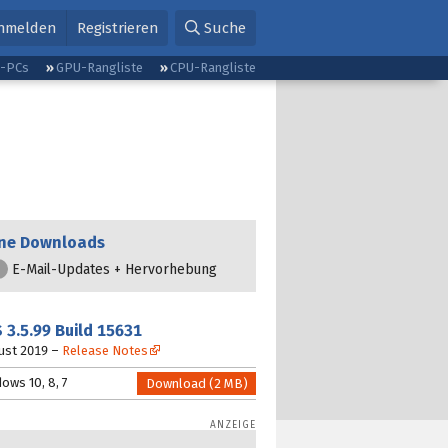
nmelden
Registrieren
Suche
g-PCs
GPU-Rangliste
CPU-Rangliste
ne Downloads
E-Mail-Updates + Hervorhebung
S
3.5.99 Build 15631
ust 2019
–
Release Notes
ows 10, 8, 7
Download (2 MB)