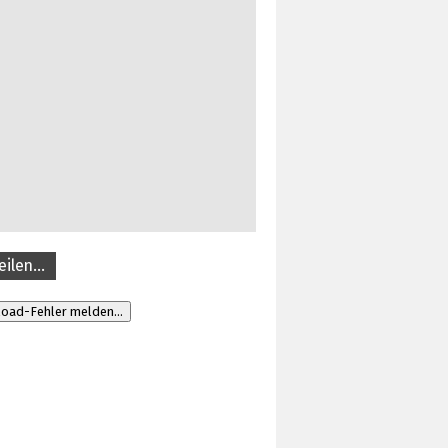
eilen…