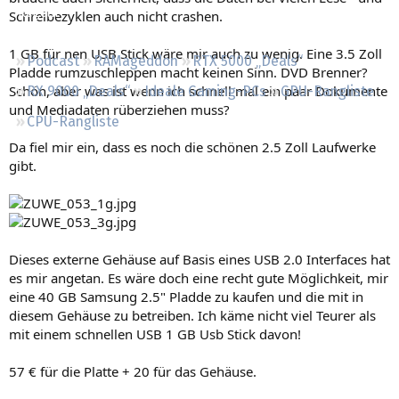
Regeln
Schreibezyklen auch nicht crashen.
1 GB für nen USB Stick wäre mir auch zu wenig. Eine 3.5 Zoll
Podcast
RAMageddon
RTX 5000 „Deals“
Pladde rumzuschleppen macht keinen Sinn. DVD Brenner?
Schön, aber was ist wenn ich schnell mal ein paar Dokumente
RX 9000 „Deals“
Ideale Gaming-PCs
GPU-Rangliste
und Mediadaten rüberziehen muss?
CPU-Rangliste
Da fiel mir ein, dass es noch die schönen 2.5 Zoll Laufwerke
gibt.
Dieses externe Gehäuse auf Basis eines USB 2.0 Interfaces hat
es mir angetan. Es wäre doch eine recht gute Möglichkeit, mir
eine 40 GB Samsung 2.5" Pladde zu kaufen und die mit in
diesem Gehäuse zu betreiben. Ich käme nicht viel Teurer als
mit einem schnellen USB 1 GB Usb Stick davon!
57 € für die Platte + 20 für das Gehäuse.