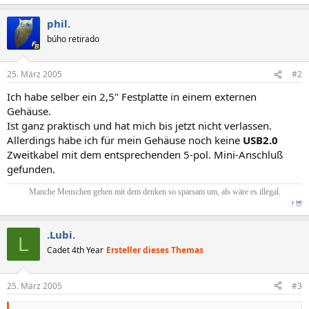
phil.
búho retirado
25. März 2005
#2
Ich habe selber ein 2,5" Festplatte in einem externen
Gehäuse.
Ist ganz praktisch und hat mich bis jetzt nicht verlassen.
Allerdings habe ich für mein Gehäuse noch keine
USB2.0
Zweitkabel mit dem entsprechenden 5-pol. Mini-Anschluß
gefunden.
Manche Menschen gehen mit dem denken so sparsam um, als wäre es illegal.
†
🦉
.Lubi.
L
Cadet 4th Year
Ersteller dieses Themas
25. März 2005
#3