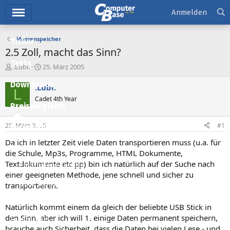
Hauptmenü
Anmelden
Massenspeicher
Ticker
2.5 Zoll, macht das Sinn?
Tests
E
E
.Lubi.
25. März 2005
r
r
Downloads
s
s
.Lubi.
L
t
t
Cadet 4th Year
e
e
Preisvergleich
l
l
l
l
25. März 2005
#1
Forum
e
t
r
a
Da ich in letzter Zeit viele Daten transportieren muss (u.a. für
Aktuelles
m
die Schule, Mp3s, Programme, HTML Dokumente,
Textdokumente etc pp) bin ich natürlich auf der Suche nach
Empfohlene Inhalte
einer geeigneten Methode, jene schnell und sicher zu
Neue Beiträge
transportieren.
Neueste Aktivitäten
Natürlich kommt einem da gleich der beliebte USB Stick in
den Sinn, aber ich will 1. einige Daten permanent speichern,
Leserartikel
brauche auch Sicherheit, dass die Daten bei vielen Lese - und