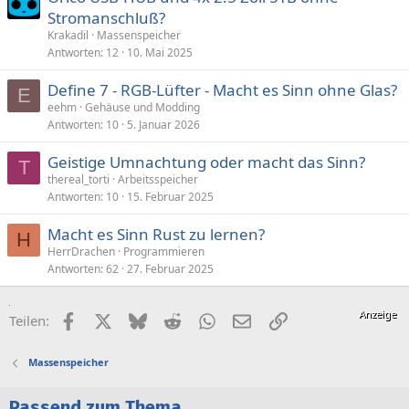
Stromanschluß?
Krakadil
Massenspeicher
Antworten
12
10. Mai 2025
Define 7 - RGB-Lüfter - Macht es Sinn ohne Glas?
E
eehm
Gehäuse und Modding
Antworten
10
5. Januar 2026
Geistige Umnachtung oder macht das Sinn?
T
thereal_torti
Arbeitsspeicher
Antworten
10
15. Februar 2025
Macht es Sinn Rust zu lernen?
H
HerrDrachen
Programmieren
Antworten
62
27. Februar 2025
Facebook
X (Twitter)
Bluesky
Reddit
WhatsApp
E-Mail
Link
Teilen:
Massenspeicher
Passend zum Thema