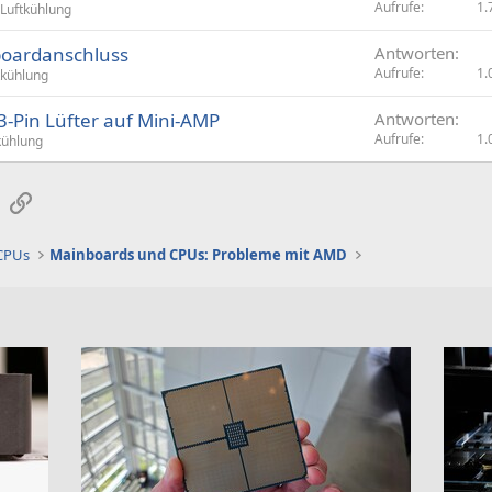
Aufrufe
1.
Luftkühlung
nboardanschluss
Antworten
Aufrufe
1.
tkühlung
3-Pin Lüfter auf Mini-AMP
Antworten
Aufrufe
1.
kühlung
sApp
E-Mail
Link
 CPUs
Mainboards und CPUs: Probleme mit AMD