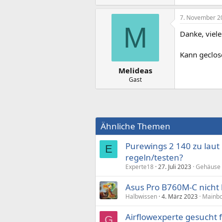
7. November 2
M
Danke, viel
Kann geclos
Melideas
Gast
Ähnliche Themen
Purewings 2 140 zu laut 
E
regeln/testen?
Experte18
27. Juli 2023
Gehäuse
Asus Pro B760M-C nicht 
Halbwissen
4. März 2023
Mainbo
Airflowexperte gesucht 
G