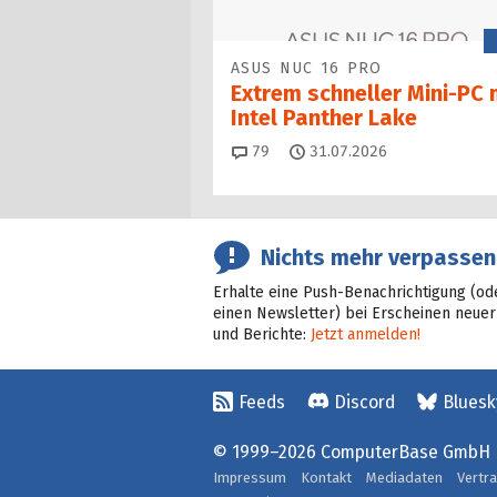
ASUS NUC 16 PRO
Extrem schneller Mini-PC 
Intel Panther Lake
Kommentare
79
31.07.2026
Nichts mehr verpassen
Erhalte eine Push-Benachrichtigung (od
einen Newsletter) bei Erscheinen neuer
und Berichte:
Jetzt anmelden!
Feeds
Discord
Bluesk
© 1999–2026 ComputerBase GmbH
Impressum
Kontakt
Mediadaten
Vertr