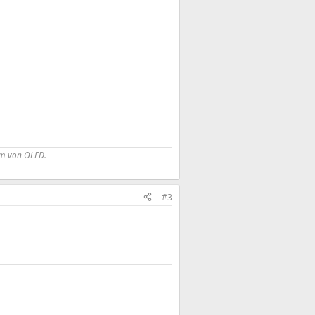
lem von OLED.
#3