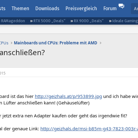
sts
Themen
Downloads
Preisvergleich
Forum
A
RAMageddon
RTX 5000 „Deals“
RX 9000 „Deals“
Ideale Gamin
 CPUs
Mainboards und CPUs: Probleme mit AMD
 anschließen?
015
ard ist das hier
http://geizhals.at/p/953899.jpg
und ich habe wir
n Lüfter anschließen kann! (Gehäuselüfter)
 jetzt extra nen Adapter kaufen oder geht das irgendwie fit?
l der genaue Link:
http://geizhals.de/msi-b85m-g43-7823-003r