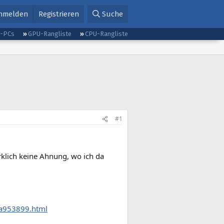
nmelden
Registrieren
Suche
g-PCs
GPU-Rangliste
CPU-Rangliste
#1
klich keine Ahnung, wo ich da
-a953899.html