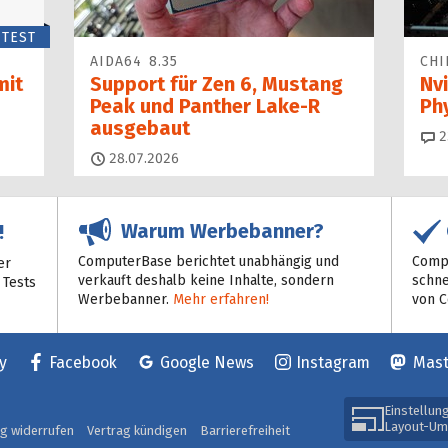
TEST
AIDA64 8.35
CHI
mit
Support für Zen 6, Mustang
Nvi
Peak und Panther Lake-R
Ph
ausgebaut
2
28.07.2026
Warum Werbebanner?
!
ComputerBase berichtet unabhängig und
Compu
er
verkauft deshalb keine Inhalte, sondern
schne
 Tests
Werbebanner.
Mehr erfahren!
von 
y
Facebook
Google News
Instagram
Mas
Einstellun
Layout-Um
ag widerrufen
Vertrag kündigen
Barrierefreiheit