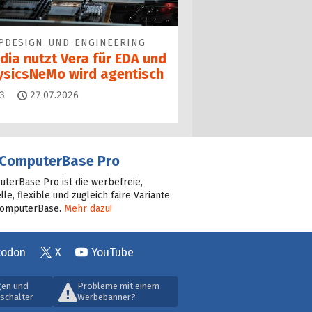
PDESIGN UND ENGINEERING
dia nutzt Vera für EDA und
ysicsNeMo wird agentisch
Kommentare
3
27.07.2026
ComputerBase Pro
terBase Pro ist die werbefreie,
lle, flexible und zugleich faire Variante
ComputerBase.
Mehr dazu!
todon
X
YouTube
gen und
Probleme mit einem
schalter
Werbebanner?