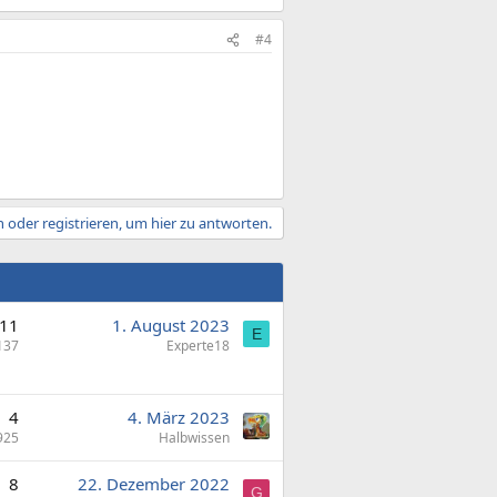
#4
 oder registrieren, um hier zu antworten.
11
1. August 2023
E
137
Experte18
4
4. März 2023
925
Halbwissen
8
22. Dezember 2022
G