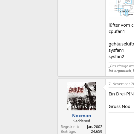
lüfter vom c
cpufan1
gehäuselüfte
sysfan1
sysfan2
„Das einzige wa
Ist organisch,
7. November 2
Ein Drei-PIN
Gruss Nox
Noxman
Saddened
Registriert
Jan. 2002
Beiträge
24.659