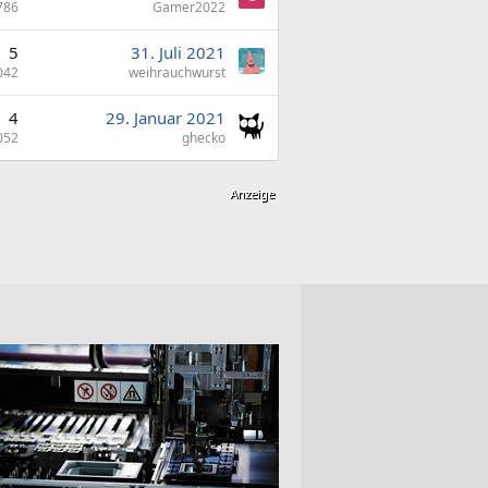
786
Gamer2022
5
31. Juli 2021
042
weihrauchwurst
4
29. Januar 2021
052
ghecko