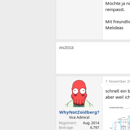
Möchte ja n
reinpasst.
Mit freundl
Melideas
7. November 2
schnell ein b
aber weil ic
WhyNotZoidberg?
Vice Admiral
Registriert
Aug. 2014
Beiträge
6.797