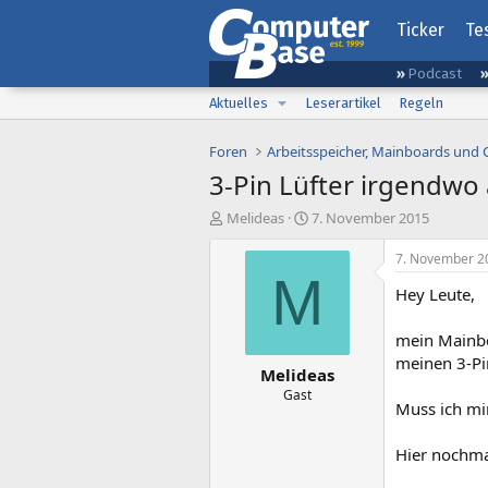
Ticker
Te
Podcast
Aktuelles
Leserartikel
Regeln
Foren
Arbeitsspeicher, Mainboards und
3-Pin Lüfter irgendwo
E
E
Melideas
7. November 2015
r
r
s
s
7. November 2
t
t
M
Hey Leute,
e
e
l
l
l
l
mein Mainbo
e
t
meinen 3-Pi
Melideas
r
a
m
Gast
Muss ich mir
Hier nochma