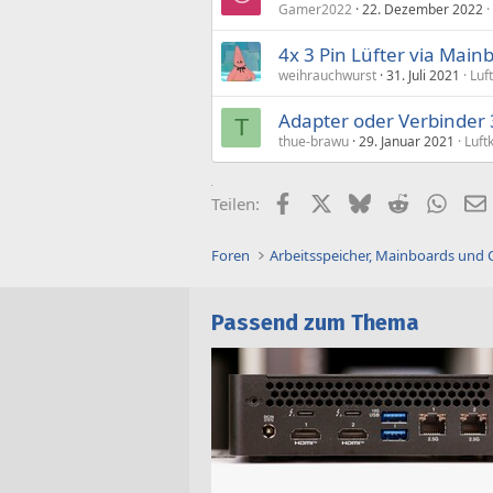
Gamer2022
22. Dezember 2022
4x 3 Pin Lüfter via Mai
weihrauchwurst
31. Juli 2021
Luf
Adapter oder Verbinder 
T
thue-brawu
29. Januar 2021
Luft
Facebook
X (Twitter)
Bluesky
Reddit
What
Teilen:
Foren
Arbeitsspeicher, Mainboards und
Passend zum Thema