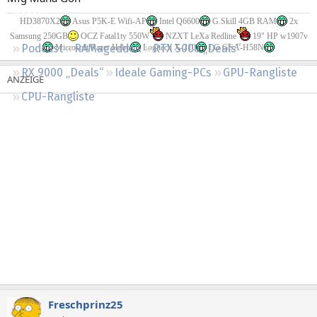
Regeln
HD3870X2
Asus P5K-E Wifi-AP
Intel Q6600
G.Skill 4GB RAM
2x
Samsung 250GB
OCZ Fatal1ty 550W
NZXT LeXa Redline
19" HP w1907v
Podcast
RAMageddon
RTX 5000 „Deals“
Microsoft/Razer Habu
Logitech X-210
LG GSA-H58N
RX 9000 „Deals“
Ideale Gaming-PCs
GPU-Rangliste
CPU-Rangliste
Freschprinz25