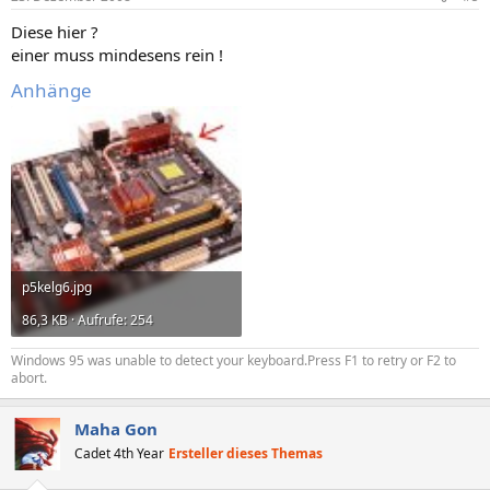
Diese hier ?
einer muss mindesens rein !
Anhänge
p5kelg6.jpg
86,3 KB · Aufrufe: 254
Windows 95 was unable to detect your keyboard.Press F1 to retry or F2 to
abort.
Maha Gon
Cadet 4th Year
Ersteller dieses Themas