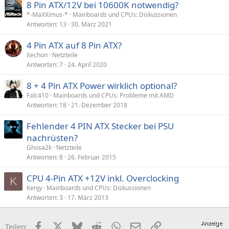
8 Pin ATX/12V bei 10600K notwendig?
*-MaXXimus-*
Mainboards und CPUs: Diskussionen
Antworten
13
30. März 2021
4 Pin ATX auf 8 Pin ATX?
Xechon
Netzteile
Antworten
7
24. April 2020
8 + 4 Pin ATX Power wirklich optional?
Falc410
Mainboards und CPUs: Probleme mit AMD
Antworten
18
21. Dezember 2018
Fehlender 4 PIN ATX Stecker bei PSU
nachrüsten?
Ghosa2k
Netzteile
Antworten
8
26. Februar 2015
CPU 4-Pin ATX +12V inkl. Overclocking
K
Kenjy
Mainboards und CPUs: Diskussionen
Antworten
3
17. März 2013
Facebook
X (Twitter)
Bluesky
Reddit
WhatsApp
E-Mail
Link
Teilen: