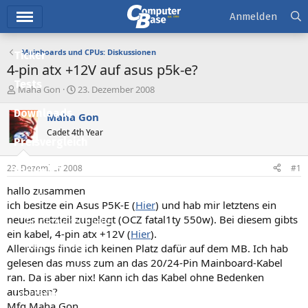
Hauptmenü
Anmelden
Mainboards und CPUs: Diskussionen
Ticker
4-pin atx +12V auf asus p5k-e?
Tests
E
E
Maha Gon
23. Dezember 2008
r
r
Downloads
s
s
Maha Gon
t
t
Cadet 4th Year
e
e
Preisvergleich
l
l
l
l
23. Dezember 2008
#1
Forum
e
t
r
a
hallo zusammen
Aktuelles
m
ich besitze ein Asus P5K-E (
Hier
) und hab mir letztens ein
neues netzteil zugelegt (OCZ fatal1ty 550w). Bei diesem gibts
Empfohlene Inhalte
ein kabel, 4-pin atx +12V (
Hier
).
Neue Beiträge
Allerdings finde ich keinen Platz dafür auf dem MB. Ich hab
gelesen das muss zum an das 20/24-Pin Mainboard-Kabel
Neueste Aktivitäten
ran. Da is aber nix! Kann ich das Kabel ohne Bedenken
ausbauen?
Leserartikel
Mfg Maha Gon