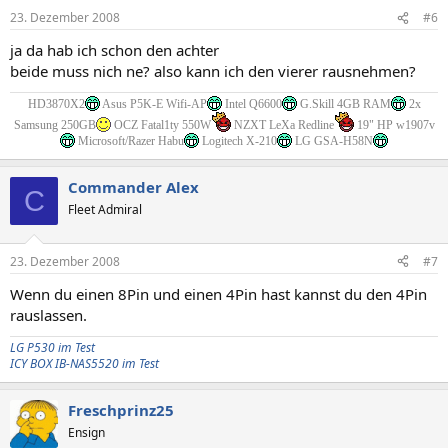
23. Dezember 2008
#6
ja da hab ich schon den achter
beide muss nich ne? also kann ich den vierer rausnehmen?
HD3870X2
Asus P5K-E Wifi-AP
Intel Q6600
G.Skill 4GB RAM
2x
Samsung 250GB
OCZ Fatal1ty 550W
NZXT LeXa Redline
19" HP w1907v
Microsoft/Razer Habu
Logitech X-210
LG GSA-H58N
Commander Alex
C
Fleet Admiral
23. Dezember 2008
#7
Wenn du einen 8Pin und einen 4Pin hast kannst du den 4Pin
rauslassen.
LG P530 im Test
ICY BOX IB-NAS5520 im Test
Freschprinz25
Ensign