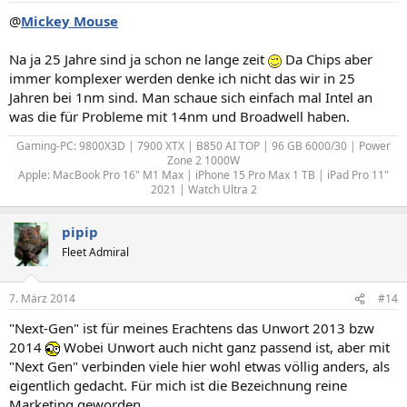
@
Mickey Mouse
Na ja 25 Jahre sind ja schon ne lange zeit
Da Chips aber
immer komplexer werden denke ich nicht das wir in 25
Jahren bei 1nm sind. Man schaue sich einfach mal Intel an
was die für Probleme mit 14nm und Broadwell haben.
Gaming-PC: 9800X3D | 7900 XTX | B850 AI TOP | 96 GB 6000/30 | Power
Zone 2 1000W
Apple: MacBook Pro 16" M1 Max | iPhone 15 Pro Max 1 TB | iPad Pro 11"
2021 | Watch Ultra 2​
pipip
Fleet Admiral
7. März 2014
#14
"Next-Gen" ist für meines Erachtens das Unwort 2013 bzw
2014
Wobei Unwort auch nicht ganz passend ist, aber mit
"Next Gen" verbinden viele hier wohl etwas völlig anders, als
eigentlich gedacht. Für mich ist die Bezeichnung reine
Marketing geworden.