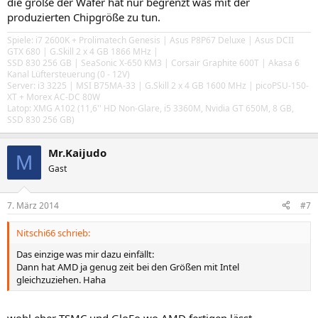
die größe der Wafer hat nur begrenzt was mit der
produzierten Chipgröße zu tun.
Spiele: i7 2600K + Prolimatech Genesis | Asus P8P67 Deluxe | Asus DCII
GTX 680 | G.Skill 2 x 4 GB 1866 MHz |
SSD 830 256 GB | SeaSonic X-650 KM3 | Corsair Graphite 600T | Akasa 6
Kanal Lüftersteuerung (0 - 12V)
Server: i3 3225 | MSI B75MA-33 | G.Skill 2 x 4 GB 1600 MHz | picoPSU-150-
XT + Morex AC-DC 80W
Latop: XMG A102 (11,6'' HD Non-Glare, i5 3360M, Nvidia GT 650M, 8 GB,
SSD 830 256 GB)
Mr.Kaijudo
M
Gast
7. März 2014
#7
Nitschi66 schrieb:
Das einzige was mir dazu einfällt:
Dann hat AMD ja genug zeit bei den Größen mit Intel
gleichzuziehen. Haha