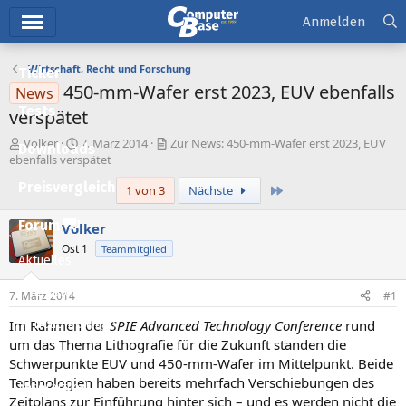
Hauptmenü
Anmelden
Wirtschaft, Recht und Forschung
Ticker
450-mm-Wafer erst 2023, EUV ebenfalls
News
Tests
verspätet
E
E
Volker
7. März 2014
Zur News: 450-mm-Wafer erst 2023, EUV
Downloads
r
r
ebenfalls verspätet
s
s
Preisvergleich
Letzte
1 von 3
Nächste
t
t
e
e
l
l
Forum
Volker
l
l
Ost 1
Teammitglied
e
t
Aktuelles
r
a
m
Empfohlene Inhalte
7. März 2014
#1
Im Rahmen der
SPIE Advanced Technology Conference
rund
Neue Beiträge
um das Thema Lithografie für die Zukunft standen die
Neueste Aktivitäten
Schwerpunkte EUV und 450-mm-Wafer im Mittelpunkt. Beide
Technologien haben bereits mehrfach Verschiebungen des
Leserartikel
Zeitplans zur Einführung hinter sich – und es werden nicht die