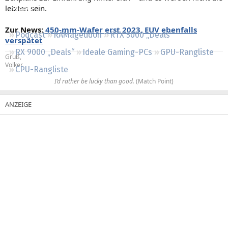
letzten sein.
Regeln
Zur News:
450-mm-Wafer erst 2023, EUV ebenfalls
Podcast
RAMageddon
RTX 5000 „Deals“
verspätet
RX 9000 „Deals“
Ideale Gaming-PCs
GPU-Rangliste
Gruß,
Volker
CPU-Rangliste
I’d rather be lucky than good.
(Match Point)​