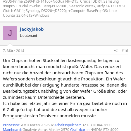
ASUS-Prime Z690-P, i3-14100+Noctua NH-D15, Crucial DDR4, Samsung
990pro, Crucial P5-Plus, Benq-PD2700U, Seasonic Vertex, Xtrfy K4 TKL+MSI
Clutch GM11; Synology DS220+;DS220j, +ComputerBasePro; OS: Linux-
Ubuntu_22.04-LTS+Windows
jackyjakob
J
Lieutenant
7. März 2014
#16
Um Chips in hohen Stückzahlen kostengünstig fertigen zu
können braucht man möglichst große Wafer. Das reduziert
nicht nur die Anzahl der unbrauchbaren Chips am Rand des
Wafers sondern beschleunigt auch die Produktion. Ein Wafer
durchläuft bei der Fertigung hunderte Prozesse bei denen die
Bearbeitungszeit unabhängig von der Wafer Größe sind, oder
zumindest kaum Unterschiede bestehen.
Ich habe bis letztes Jahr bei einer Firma gearbeitet die noch in
6 Zoll gefertigt hat und die deshalb wegen zu hoher
Fertigungskosten Insolvenz anmelden musste.
Prozessor:
AMD Ryzen 9 5950x
Arbeitsspeicher:
32 GB DDR4-3600
Mainboard:
Gigabyte Aorus Master X570
Grafikkarte:
NVIDIA RTX 4090