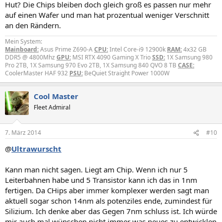
Hut? Die Chips bleiben doch gleich groß es passen nur mehr
auf einen Wafer und man hat prozentual weniger Verschnitt
an den Rändern.
Mein System:
Mainboard:
Asus Prime Z690-A
CPU:
Intel Core-i9 12900k
RAM:
4x32 GB
DDR5 @ 4800Mhz
GPU:
MSI RTX 4090 Gaming X Trio
SSD:
1X Samsung 980
Pro 2TB, 1X Samsung 970 Evo 2TB, 1X Samsung 840 QVO 8 TB
CASE:
CoolerMaster HAF 932
PSU:
BeQuiet Straight Power 1000W
Cool Master
Fleet Admiral
7. März 2014
#10
@
Ultrawurscht
Kann man nicht sagen. Liegt am Chip. Wenn ich nur 5
Leiterbahnen habe und 5 Transistor kann ich das in 1nm
fertigen. Da CHips aber immer komplexer werden sagt man
aktuell sogar schon 14nm als potenziles ende, zumindest für
Silizium. Ich denke aber das Gegen 7nm schluss ist. Ich würde
mir auch mal wünschen nicht immer was neues zu entwicklen