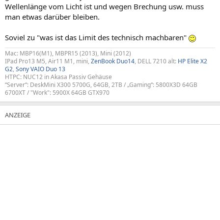
Wellenlänge vom Licht ist und wegen Brechung usw. muss
man etwas darüber bleiben.
Soviel zu "was ist das Limit des technisch machbaren"
Mac: MBP16(M1), MBPR15 (2013), Mini (2012)
IPad Pro13 M5, Air11 M1, mini,
ZenBook Duo14
, DELL 7210 alt:
HP Elite X2
G2
,
Sony VAIO Duo 13
HTPC: NUC12 in Akasa Passiv Gehäuse
“Server“: DeskMini X300 5700G, 64GB, 2TB / „Gaming“: 5800X3D 64GB
6700XT / "Work": 5900X 64GB GTX970