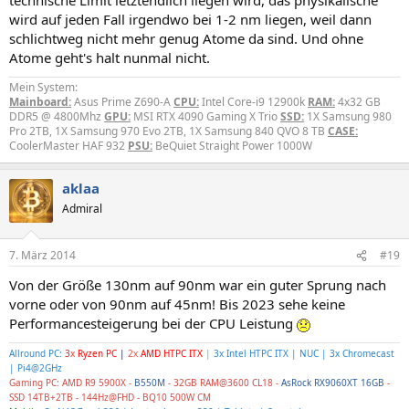
wird auf jeden Fall irgendwo bei 1-2 nm liegen, weil dann
schlichtweg nicht mehr genug Atome da sind. Und ohne
Atome geht's halt nunmal nicht.
Mein System:
Mainboard:
Asus Prime Z690-A
CPU:
Intel Core-i9 12900k
RAM:
4x32 GB
DDR5 @ 4800Mhz
GPU:
MSI RTX 4090 Gaming X Trio
SSD:
1X Samsung 980
Pro 2TB, 1X Samsung 970 Evo 2TB, 1X Samsung 840 QVO 8 TB
CASE:
CoolerMaster HAF 932
PSU:
BeQuiet Straight Power 1000W
aklaa
Admiral
7. März 2014
#19
Von der Größe 130nm auf 90nm war ein guter Sprung nach
vorne oder von 90nm auf 45nm! Bis 2023 sehe keine
Performancesteigerung bei der CPU Leistung
Allround PC:
3
x
Ryzen PC
|
2x
AMD HTPC ITX
|
3x Intel HTPC ITX | NUC | 3x Chromecast
| Pi4@2GHz
Gaming PC: AMD R9 5900X -
B550M
- 32GB RAM@3600 CL18 -
AsRock RX9060XT 16GB
-
SSD 14TB+2TB - 144Hz@FHD - BQ10 500W CM