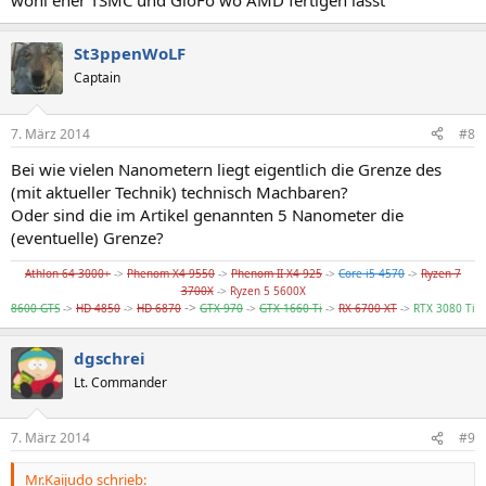
wohl eher TSMC und GloFo wo AMD fertigen lässt
St3ppenWoLF
Captain
7. März 2014
#8
Bei wie vielen Nanometern liegt eigentlich die Grenze des
(mit aktueller Technik) technisch Machbaren?
Oder sind die im Artikel genannten 5 Nanometer die
(eventuelle) Grenze?
Athlon 64 3000+
->
Phenom X4 9550
->
Phenom II X4 925
->
Core i5 4570
->
Ryzen 7
3700X
->
Ryzen 5 5600X
->
8600 GTS
->
HD 4850
->
HD 6870
GTX 970
->
GTX 1660 Ti
->
RX 6700 XT
->
RTX 3080 Ti
dgschrei
Lt. Commander
7. März 2014
#9
Mr.Kaijudo schrieb: