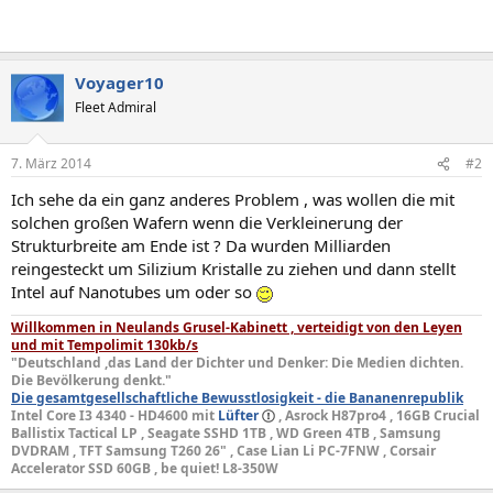
Voyager10
Fleet Admiral
7. März 2014
#2
Ich sehe da ein ganz anderes Problem , was wollen die mit
solchen großen Wafern wenn die Verkleinerung der
Strukturbreite am Ende ist ? Da wurden Milliarden
reingesteckt um Silizium Kristalle zu ziehen und dann stellt
Intel auf Nanotubes um oder so
Willkommen in Neulands Grusel-Kabinett , verteidigt von den Leyen
und mit Tempolimit 130kb/s
"Deutschland ,das Land der Dichter und Denker: Die Medien dichten.
Die Bevölkerung denkt."
Die gesamtgesellschaftliche Bewusstlosigkeit - die Bananenrepublik
Intel Core I3 4340 - HD4600 mit
Lüfter
, Asrock H87pro4 , 16GB Crucial
Ballistix Tactical LP , Seagate SSHD 1TB , WD Green 4TB , Samsung
DVDRAM , TFT Samsung T260 26" , Case Lian Li PC-7FNW , Corsair
Accelerator SSD 60GB , be quiet! L8-350W