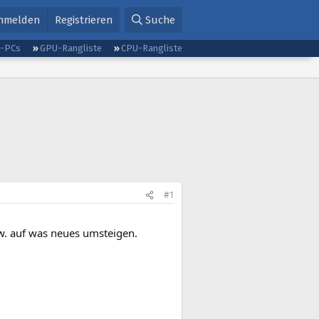
nmelden
Registrieren
Suche
g-PCs
GPU-Rangliste
CPU-Rangliste
#1
sw. auf was neues umsteigen.