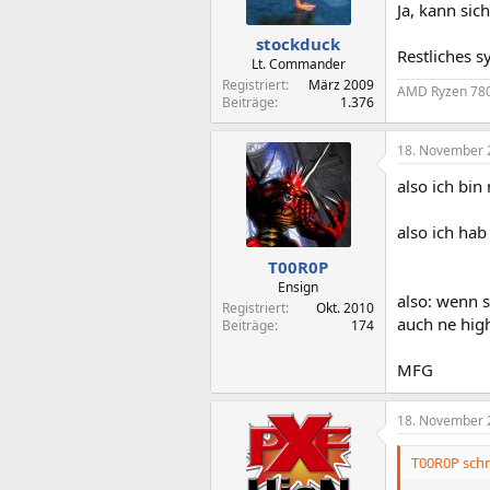
Ja, kann si
stockduck
Restliches 
Lt. Commander
Registriert
März 2009
AMD Ryzen 780
Beiträge
1.376
18. November 
also ich bin
also ich hab
T00R0P
Ensign
also: wenn s
Registriert
Okt. 2010
auch ne hig
Beiträge
174
MFG
18. November 
T00R0P schr