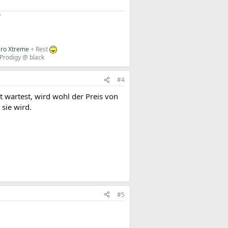
​
ero Xtreme
+
Rest
Prodigy @ black
#4
wartest, wird wohl der Preis von
sie wird.
#5