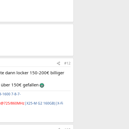
#12
lte dann locker 150-200€ billiger
e über 150€ gefallen
-1600 7-8-7-
3@725/860MHz
|X25-M G2 160GB)|X-Fi