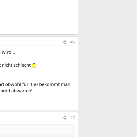
#6
 wird...
t nicht schlecht
agbar! obwohl für 450 bekommt man
n amd abwarten!
#7