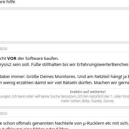
re hilfe
2010
icht
VOR
der Software kaufen.
ysis2 sein soll. Füße stillhalten bis wir Erfahrungswerte/Benche
 dabei immer: Größe Deines Monitores. Und am Netzteil hängt ja 
wenig erzählen damit wir viel Rätseln dürfen. Machen wir gerne 
Inaktiv auf weiteres!
ngen. Ich kann oder will keine Suche benutzen. Ich bin natürlich der 1. oder Ein
mehr sehen. Bitte, Danke, Gerne.​
2010
die schon oftmals genannten Nachteile von µ-Rucklern etc mit sic