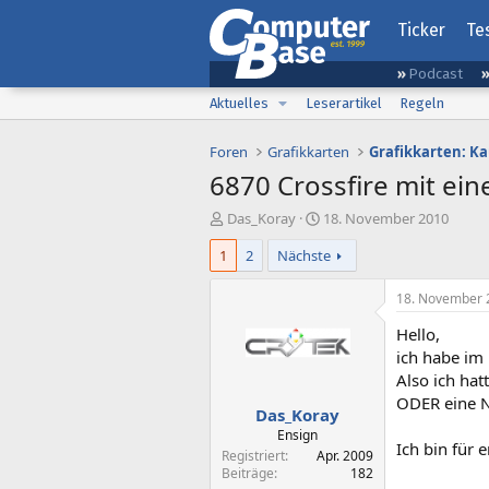
Ticker
Te
Podcast
Aktuelles
Leserartikel
Regeln
Foren
Grafikkarten
Grafikkarten: K
6870 Crossfire mit ein
E
E
Das_Koray
18. November 2010
r
r
1
2
Nächste
s
s
t
t
e
e
18. November 
l
l
Hello,
l
l
e
t
ich habe im 
r
a
Also ich ha
m
ODER eine Nv
Das_Koray
Ensign
Ich bin für
Registriert
Apr. 2009
Beiträge
182