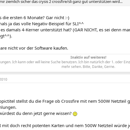
 mir ziemlich sicher das crysis 2 crossfire/sli ganz gut unterstützen wird...
s die ersten 6 Monate? Gar nicht :-)
ls ja das volle Negativ-Beispiel für SLI^^
es damals 4-Kerner unterstützt hat? (GAR NICHT, es sei denn man
gt^^).
are nicht vor der Software kaufen.
Inaktiv auf weiteres!
ngen. Ich kann oder will keine Suche benutzen. Ich bin natürlich der 1. oder Ein
mehr sehen. Bitte, Danke, Gerne.​
2010
pictitel stellst du die Frage ob Crossfire mit nem 500W Netzteil 
hlungen.
ürdest du denn jetzt gerne wissen?
LI mit doch recht potenten Karten und nem 500W Netzteil würde j