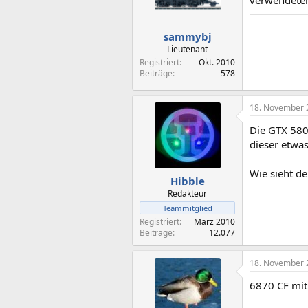
verwendeter 
sammybj
Lieutenant
Registriert
Okt. 2010
Beiträge
578
18. November 
Die GTX 580
dieser etwas
Wie sieht de
Hibble
Redakteur
Teammitglied
Registriert
März 2010
Beiträge
12.077
18. November 
6870 CF mi