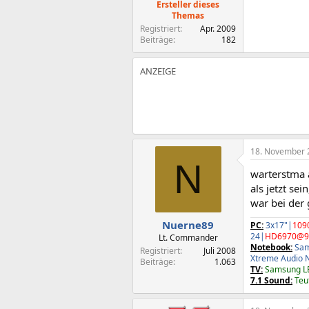
Ersteller dieses
Themas
Registriert
Apr. 2009
Beiträge
182
18. November 
N
warterstma a
als jetzt sei
war bei der
Nuerne89
PC:
3x17"|
109
24|
HD6970@9
Lt. Commander
Notebook:
Sam
Registriert
Juli 2008
Xtreme Audio
Beiträge
1.063
TV:
Samsung L
7.1 Sound:
Teuf