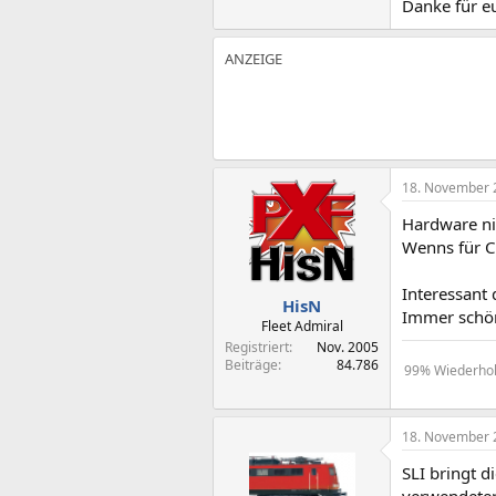
Danke für eu
18. November 
Hardware n
Wenns für Cr
Interessant
HisN
Immer schön 
Fleet Admiral
Registriert
Nov. 2005
Beiträge
84.786
99% Wiederholu
18. November 
SLI bringt 