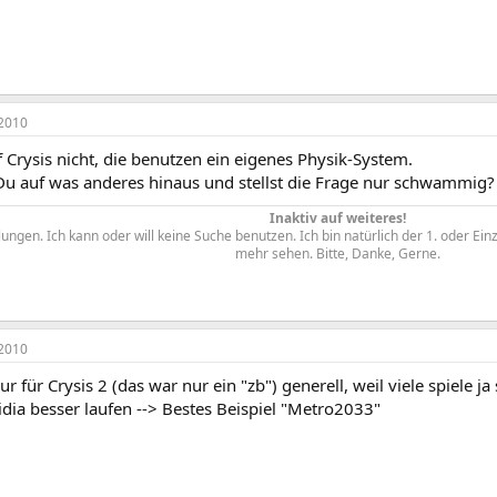
2010
 Crysis nicht, die benutzen ein eigenes Physik-System.
 Du auf was anderes hinaus und stellst die Frage nur schwammig?
Inaktiv auf weiteres!
ngen. Ich kann oder will keine Suche benutzen. Ich bin natürlich der 1. oder Ein
mehr sehen. Bitte, Danke, Gerne.​
2010
nur für Crysis 2 (das war nur ein "zb") generell, weil viele spiele 
dia besser laufen --> Bestes Beispiel "Metro2033"