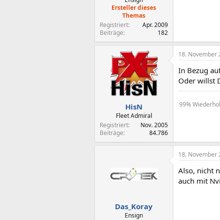
Ersteller dieses
Themas
Registriert
Apr. 2009
Beiträge
182
18. November 
In Bezug auf
Oder willst
99% Wiederholu
HisN
Fleet Admiral
Registriert
Nov. 2005
Beiträge
84.786
18. November 
Also, nicht 
auch mit Nvi
Das_Koray
Ensign