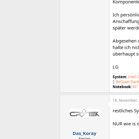
Komponente
Ich persönl
Anschaffung
später werde
Abgesehen d
halte ich n
überhaupt s
LG
System:
Intel 
|
BeQuiet Dar
Notebook:
M1 
18. November 
restliches 
NUR wie is d
Das_Koray
Ensign