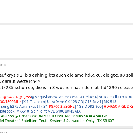
2010
uf crysis 2. bis dahin gibts auch die amd hd69x0. die gtx580 sol
n, darauf wette ich^^
 gtx285 schon so, die is in 3 wochen nach dem ati hd4890 releas
0T@3.4GHz@1,25V
@MegaShadow|ASRock 890FX Deluxe4|8GB G.Skill Eco DDR3
30/1500MHz
|X-Fi Titanium|UltraDrive GX 128 GB|G15 Rev.1|MX-518
sung E272 Aura-Exus (17,3"|
P8700 2,53GHz
|4GB DDR2-800|
HD4650M GDDR
 Notebook|MX-510|SpinPoint M7E 640GB@eSATA
E40A558 @ Dreambox DM500 HD PVR+Momentus 5400.4 500GB
el Theater 1 Satelliten|Teufel System 5 Subwoofer|Onkyo TX-SR 607