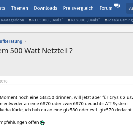
sts
Themen
Downloads
Preisvergleich
Forum
A
RAMageddon
RTX 5000 „Deals“
RX 9000 „Deals“
Ideale Gamin
aufberatung
em 500 Watt Netzteil ?
2010
Moment noch eine Gts250 drinnen, will jetzt aber für Crysis 2 u
tte entweder an eine 6870 oder zwei 6870 gedacht= ATI System
idia Karte, ich hab da an eine gtx580 oder evtl. gtx570 dedacht.
 empfehlungen offen