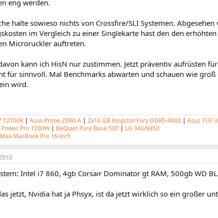
n eng werden.
iche halte sowieso nichts von Crossfire/SLI Systemen. Abgesehen
skosten im Vergleich zu einer Singlekarte hast den den erhöhte
n Microruckler auftreten.
avon kann ich HisN nur zustimmen. Jetzt präventiv aufrüsten für
icht für sinnvoll. Mal Benchmarks abwarten und schauen wie groß
ein wird.
i7 12700K
|
Asus Prime Z690-A
|
2x16 GB Kingston Fury DDR5-4800
|
Asus TUF 3
k Power Pro 1200W
|
BeQuiet Pure Base 500
|
LG 34GN850
Max MacBook Pro 16-inch
2010
System: Intel i7 860, 4gb Corsair Dominator gt RAM, 500gb WD
as jetzt, Nvidia hat ja Phsyx, ist da jetzt wirklich so ein großer 