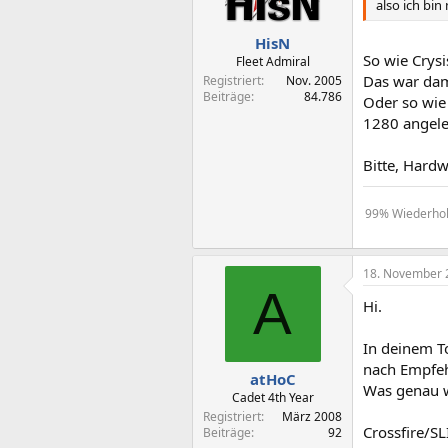
also ich bin
HisN
So wie Crysi
Fleet Admiral
Das war dama
Registriert
Nov. 2005
Beiträge
84.786
Oder so wie 
1280 angele
Bitte, Hardw
99% Wiederholu
18. November 
A
Hi.
In deinem To
nach Empfe
atHoC
Was genau w
Cadet 4th Year
Registriert
März 2008
Crossfire/S
Beiträge
92