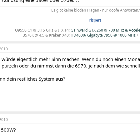
Auflösung eine 580er oder 570er... .
"Es gibt keine blöden Fragen - nur doofe Antworten."
Pispers
Q9550 C1 @ 3,15 GHz & IFX 14
;
Gainward GTX 260 @ 700 MHz & Accel
3570K @ 4,5 & Kraken X40
;
HD4000/ Gigabyte 7950 @ 1000 MHz
+
2010
 würde eigentlich mehr Sinn machen. Wenn du noch einen Monat 
 purzeln oder du nimmst dann die 6970, je nach dem wie schnell 
nn dein restliches System aus?
2010
t 500W?