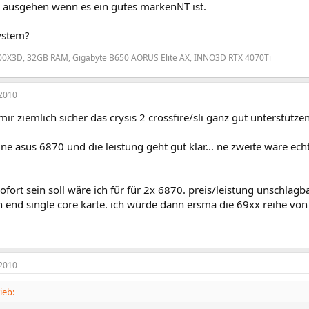
ch ausgehen wenn es ein gutes markenNT ist.
system?
0X3D, 32GB RAM, Gigabyte B650 AORUS Elite AX, INNO3D RTX 4070Ti
2010
 mir ziemlich sicher das crysis 2 crossfire/sli ganz gut unterstützen
 ne asus 6870 und die leistung geht gut klar... ne zweite wäre ech
ofort sein soll wäre ich für für 2x 6870. preis/leistung unschl
h end single core karte. ich würde dann ersma die 69xx reihe vo
2010
ieb: