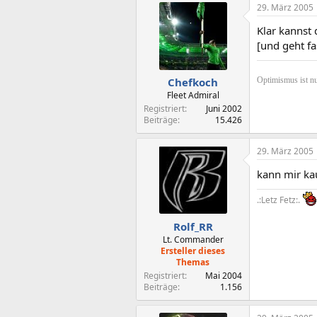
29. März 2005
Klar kannst
[und geht f
Optimismus ist nu
Chefkoch
Fleet Admiral
Registriert
Juni 2002
Beiträge
15.426
29. März 2005
kann mir ka
.:Letz Fetz:.
Rolf_RR
Lt. Commander
Ersteller dieses
Themas
Registriert
Mai 2004
Beiträge
1.156