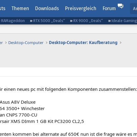
sts
Themen
Downloads
Preisvergleich
Forum
A
RAMageddon
RTX 5000 „Deals“
RX 9000 „Deals“
Ideale Gamin
er
Desktop-Computer
Desktop-Computer: Kaufberatung
mir einen neues pc mit folgenden Komponenten zusammenstellen:
 Asus A8V Deluxe
64 3500+ Winchester
man CNPS 7700-CU
orsair XMS DImm 1 GB Kit PC3200 CL2,5
nten kommen bei alternate auf 650€ nun ist die frage wäre es 