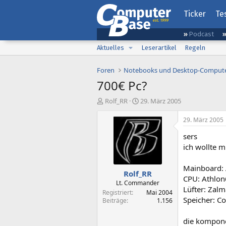
Ticker
Te
Podcast
Aktuelles
Leserartikel
Regeln
Foren
Notebooks und Desktop-Comput
700€ Pc?
E
E
Rolf_RR
29. März 2005
r
r
s
s
29. März 2005
t
t
sers
e
e
l
l
ich wollte 
l
l
e
t
Mainboard:
Rolf_RR
r
a
CPU: Athlon
m
Lt. Commander
Lüfter: Zal
Registriert
Mai 2004
Speicher: C
Beiträge
1.156
die kompone