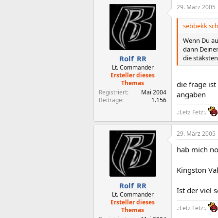
29. März 2005
sebbekk sch
Wenn Du aus
dann Deinen
die stäksten,
Rolf_RR
Lt. Commander
Ersteller dieses
Themas
die frage is
Registriert
Mai 2004
angaben
Beiträge
1.156
.:Letz Fetz:.
29. März 2005
hab mich n
Kingston Val
Rolf_RR
Ist der vie
Lt. Commander
Ersteller dieses
.:Letz Fetz:.
Themas