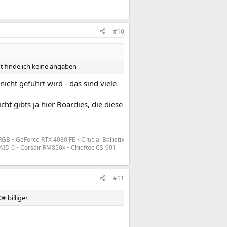
#10
ht finde ich keine angaben
icht geführt wird - das sind viele
ht gibts ja hier Boardies, die diese
 • GeForce RTX 4080 FE • Crucial Ballistix
ID 0 • Corsair RM850x • Chieftec CS-901
#11
€ billiger