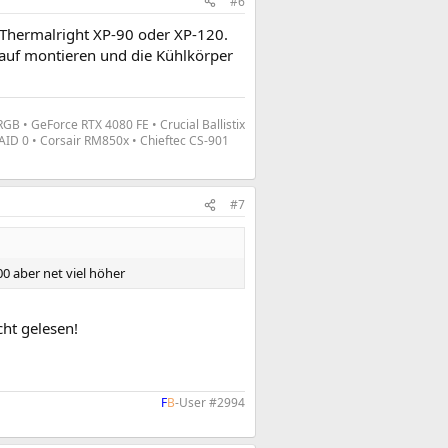
#6
 Thermalright XP-90 oder XP-120.
auf montieren und die Kühlkörper
 • GeForce RTX 4080 FE • Crucial Ballistix
ID 0 • Corsair RM850x • Chieftec CS-901
#7
0 aber net viel höher
ht gelesen!
F
B
-User #2994​