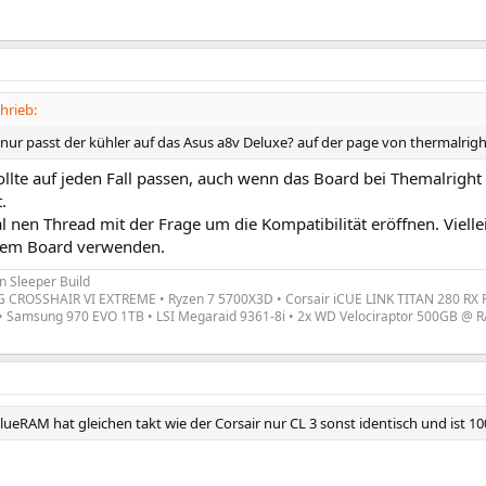
hrieb:
t nur passt der kühler auf das Asus a8v Deluxe? auf der page von thermalrig
llte auf jeden Fall passen, auch wenn das Board bei Themalright n
.
 nen Thread mit der Frage um die Kompatibilität eröffnen. Vielleic
dem Board verwenden.
n Sleeper Build
CROSSHAIR VI EXTREME • Ryzen 7 5700X3D • Corsair iCUE LINK TITAN 280 RX RGB
• Samsung 970 EVO 1TB • LSI Megaraid 9361-8i • 2x WD Velociraptor 500GB @ RA
ueRAM hat gleichen takt wie der Corsair nur CL 3 sonst identisch und ist 100