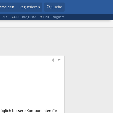
nmelden
Registrieren
Suche
g-PCs
GPU-Rangliste
CPU-Rangliste
#1
möglich bessere Komponenten für