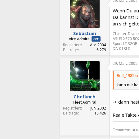
29. März 2005
Wenn Du aus
Da kannst D
an sich gelte
Sebastian
Chieftec Drago
ASUS X370 ROG 
Vice Admiral
PRO
Sport LT 32GB 
Registriert
Apr. 2004
DA-01BLD
Beiträge
6.279
29. März 2005
Rolf_1985 sc
kann mir ka
Chefkoch
-> dann has
Fleet Admiral
Registriert
Juni 2002
Beiträge
15.426
Reale Takte
Optimismus ist nu