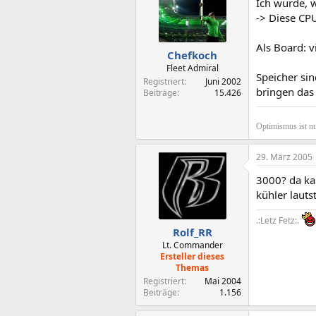
Ich würde, 
-> Diese CP
Als Board: vi
Chefkoch
Fleet Admiral
Speicher si
Registriert
Juni 2002
bringen das 
Beiträge
15.426
Optimismus ist nu
29. März 2005
3000? da ka
kühler lauts
.:Letz Fetz:.
Rolf_RR
Lt. Commander
Ersteller dieses
Themas
Registriert
Mai 2004
Beiträge
1.156