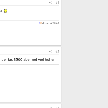
#4
ger
F
B
-User #2994​
#5
 er bis 3500 aber net viel höher