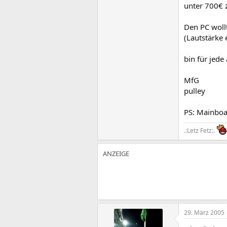
unter 700€
Den PC woll
(Lautstärke 
bin für jede
MfG
pulley
PS: Mainbo
.:Letz Fetz:.
29. März 2005