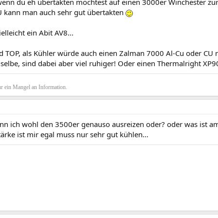
wenn du eh übertakten möchtest auf einen 3000er Winchester zur
U kann man auch sehr gut übertakten
elleicht ein Abit AV8...
nd TOP, als Kühler würde auch einen Zalman 7000 Al-Cu oder CU 
selbe, sind dabei aber viel ruhiger! Oder einen Thermalright XP
r ein Mangel an Information.
nn ich wohl den 3500er genauso ausreizen oder? oder was ist 
tärke ist mir egal muss nur sehr gut kühlen...