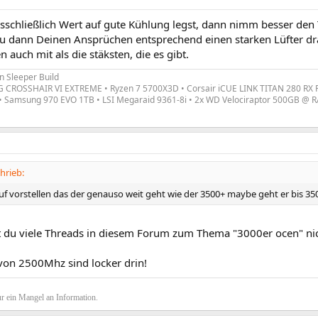
schließlich Wert auf gute Kühlung legst, dann nimm besser den
u dann Deinen Ansprüchen entsprechend einen starken Lüfter dr
n auch mit als die stäksten, die es gibt.
n Sleeper Build
CROSSHAIR VI EXTREME • Ryzen 7 5700X3D • Corsair iCUE LINK TITAN 280 RX RGB
• Samsung 970 EVO 1TB • LSI Megaraid 9361-8i • 2x WD Velociraptor 500GB @ RA
hrieb:
uf vorstellen das der genauso weit geht wie der 3500+ maybe geht er bis 350
t du viele Threads in diesem Forum zum Thema "3000er ocen" nic
 von 2500Mhz sind locker drin!
r ein Mangel an Information.