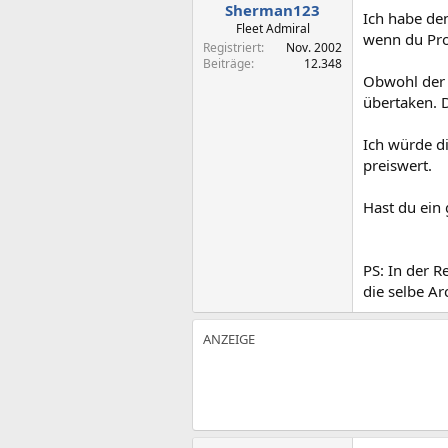
Sherman123
Ich habe den
Fleet Admiral
wenn du Pr
Registriert
Nov. 2002
Beiträge
12.348
Obwohl der A
übertaken. 
Ich würde d
preiswert.
Hast du ein 
PS: In der R
die selbe Ar