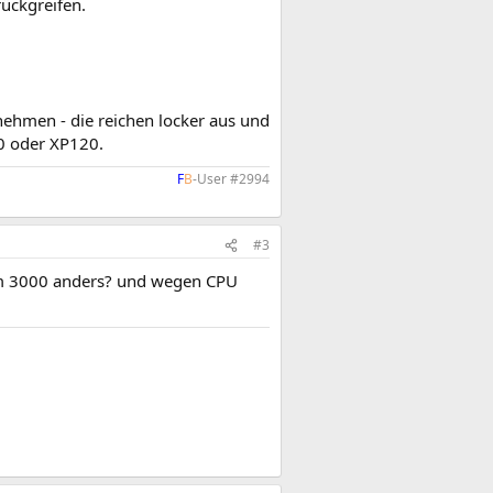
ückgreifen.
nehmen - die reichen locker aus und
90 oder XP120.
F
B
-User #2994​
#3
am 3000 anders? und wegen CPU