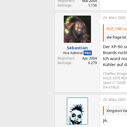
Registriert
Mai 2004
Beiträge
1.156
29. März 2005
Rolf_1985 sc
die frage is
Der XP-90 so
Sebastian
Boards nicht
Vice Admiral
PRO
Ich würd mal
Registriert
Apr. 2004
Beiträge
6.279
Kühler auf 
Chieftec Drago
ASUS X370 ROG 
Sport LT 32GB 
DA-01BLD
29. März 2005
Kingston Val
JA.