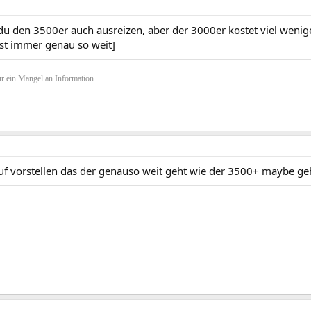
 du den 3500er auch ausreizen, aber der 3000er kostet viel weni
ast immer genau so weit]
r ein Mangel an Information.
uf vorstellen das der genauso weit geht wie der 3500+ maybe geht